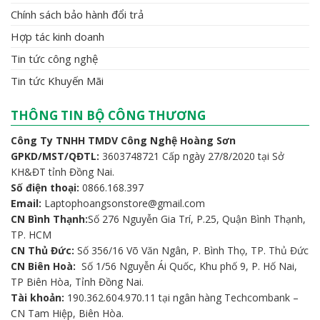
Chính sách bảo hành đổi trả
Hợp tác kinh doanh
Tin tức công nghệ
Tin tức Khuyến Mãi
THÔNG TIN BỘ CÔNG THƯƠNG
Công Ty TNHH TMDV Công Nghệ Hoàng Sơn
GPKD/MST/QĐTL:
3603748721 Cấp ngày 27/8/2020 tại Sở
KH&ĐT tỉnh Đồng Nai.
Số điện thoại:
0866.168.397
Email:
Laptophoangsonstore@gmail.com
CN Bình Thạnh:
Số 276 Nguyễn Gia Trí, P.25, Quận Bình Thạnh,
TP. HCM
CN Thủ Đức:
Số 356/16 Võ Văn Ngân, P. Bình Thọ, TP. Thủ Đức
CN Biên Hoà:
Số 1/56 Nguyễn Ái Quốc, Khu phố 9, P. Hố Nai,
TP Biên Hòa, Tỉnh Đồng Nai.
Tài khoản:
190.362.604.970.11 tại ngân hàng Techcombank –
CN Tam Hiệp, Biên Hòa.