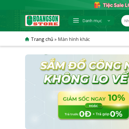
Skip
to
content
Tìm
Danh mục
kiếm
Trang chủ
»
Màn hình khác