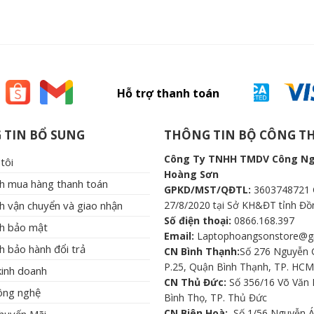
Hỗ trợ thanh toán
 TIN BỔ SUNG
THÔNG TIN BỘ CÔNG 
Công Ty TNHH TMDV Công N
tôi
Hoàng Sơn
ch mua hàng thanh toán
GPKD/MST/QĐTL:
3603748721 
h vận chuyển và giao nhận
27/8/2020 tại Sở KH&ĐT tỉnh Đồ
Số điện thoại:
0866.168.397
ch bảo mật
Email:
Laptophoangsonstore@g
h bảo hành đổi trả
CN Bình Thạnh:
Số 276 Nguyễn G
P.25, Quận Bình Thạnh, TP. HCM
kinh doanh
CN Thủ Đức:
Số 356/16 Võ Văn 
công nghệ
Bình Thọ, TP. Thủ Đức
CN Biên Hoà:
Số 1/56 Nguyễn Á