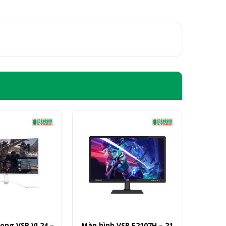
ong VSP VL24 –
Màn hình VSP E2107H – 21