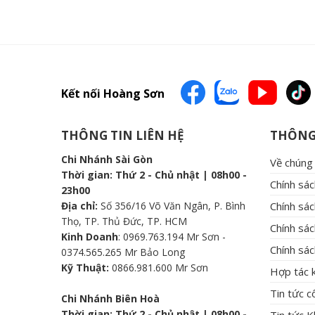
Kết nối Hoàng Sơn
THÔNG TIN LIÊN HỆ
THÔNG
Chi Nhánh Sài Gòn
Về chúng 
Thời gian: Thứ 2 - Chủ nhật | 08h00 -
Chính sá
23h00
Địa chỉ:
Số 356/16 Võ Văn Ngân, P. Bình
Chính sác
Thọ, TP. Thủ Đức, TP. HCM
Chính sá
Kinh Doanh
: 0969.763.194 Mr Sơn -
Chính sác
0374.565.265 Mr Bảo Long
Kỹ Thuật:
0866.981.600 Mr Sơn
Hợp tác 
Tin tức 
Chi Nhánh Biên Hoà
Thời gian: Thứ 2 - Chủ nhật | 08h00 -