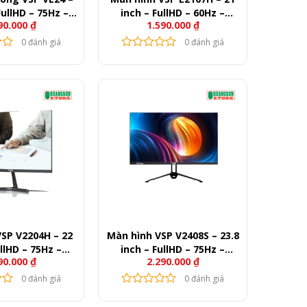
FullHD – 75Hz –
inch – FullHD – 60Hz –
90.000
₫
1.590.000
₫
50nits
200nits
0 đánh giá
0 đánh giá
SP V2204H – 22
Màn hình VSP V2408S – 23.8
ullHD – 75Hz –
inch – FullHD – 75Hz –
90.000
₫
2.290.000
₫
50nits
250nits
0 đánh giá
0 đánh giá