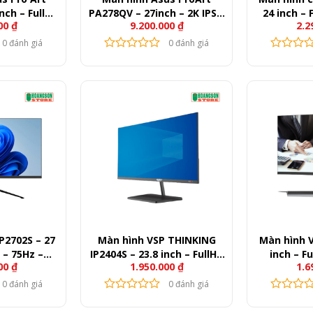
nch – FullHD
PA278QV – 27inch – 2K IPS –
24 inch – 
000
₫
9.200.000
₫
2.2
 300nits
75Hz – 350nits
2
0 đánh giá
0 đánh giá
P2702S – 27
Màn hình VSP THINKING
Màn hình V
 – 75Hz –
IP2404S – 23.8 inch – FullHD
inch – F
000
₫
1.950.000
₫
1.6
ts
– 75Hz – 250nits
2
0 đánh giá
0 đánh giá