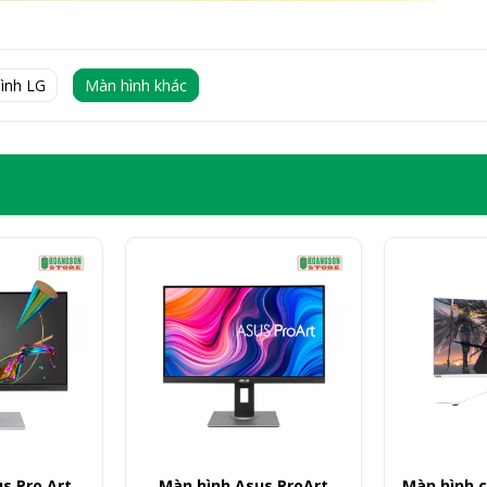
ình LG
Màn hình khác
s Pro Art
Màn hình Asus ProArt
Màn hình c