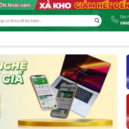
Gọi 
0866
: