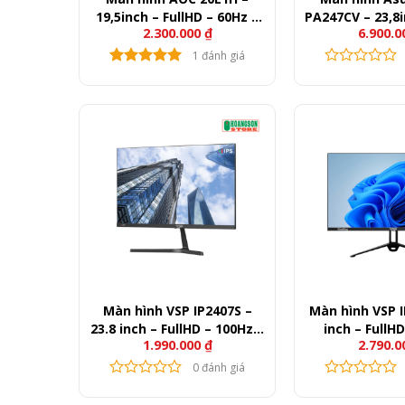
19,5inch – FullHD – 60Hz –
PA247CV – 23,8i
2.300.000
₫
6.900.
200nits
IPS – 75Hz –
1 đánh giá
Màn hình VSP IP2407S –
Màn hình VSP I
23.8 inch – FullHD – 100Hz –
inch – FullHD
1.990.000
₫
2.790.
250nits
250ni
0 đánh giá