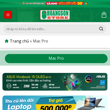
Skip
to
content
Tìm
kiếm:
Trang chủ
»
Mac Pro
Mac Pro