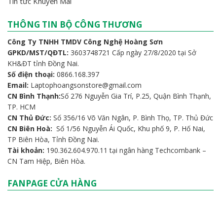
Tin tức Khuyến Mãi
THÔNG TIN BỘ CÔNG THƯƠNG
Công Ty TNHH TMDV Công Nghệ Hoàng Sơn
GPKD/MST/QĐTL:
3603748721 Cấp ngày 27/8/2020 tại Sở
KH&ĐT tỉnh Đồng Nai.
Số điện thoại:
0866.168.397
Email:
Laptophoangsonstore@gmail.com
CN Bình Thạnh:
Số 276 Nguyễn Gia Trí, P.25, Quận Bình Thạnh,
TP. HCM
CN Thủ Đức:
Số 356/16 Võ Văn Ngân, P. Bình Thọ, TP. Thủ Đức
CN Biên Hoà:
Số 1/56 Nguyễn Ái Quốc, Khu phố 9, P. Hố Nai,
TP Biên Hòa, Tỉnh Đồng Nai.
Tài khoản:
190.362.604.970.11 tại ngân hàng Techcombank –
CN Tam Hiệp, Biên Hòa.
FANPAGE CỬA HÀNG