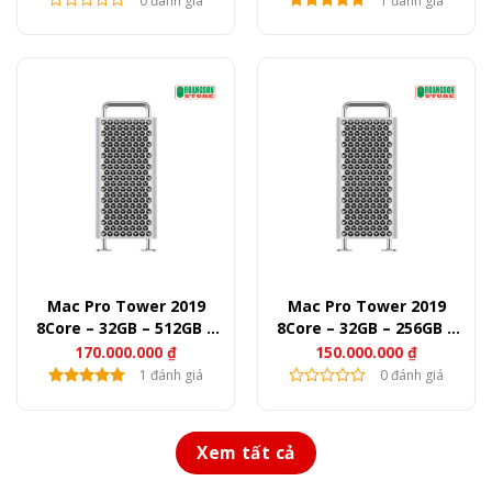
0 đánh giá
1 đánh giá
Mac Pro Tower 2019
Mac Pro Tower 2019
8Core – 32GB – 512GB –
8Core – 32GB – 256GB –
Pro 580X (New)
Pro 580X (New)
170.000.000
₫
150.000.000
₫
1 đánh giá
0 đánh giá
Xem tất cả