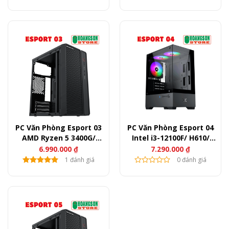
PC Văn Phòng Esport 03
PC Văn Phòng Esport 04
AMD Ryzen 5 3400G/
Intel i3-12100F/ H610/
B450/ Ram 16GB/ SSD
Ram 8GB/ SSD 256GB/
6.990.000
₫
7.290.000
₫
256GB
GT730
1 đánh giá
0 đánh giá