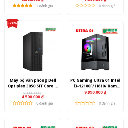
gốc
hiện
gốc
hiện
là:
tại
1 đánh giá
là:
tại
0 đánh giá
9.900.000 ₫.
là:
9.900.000 ₫.
là:
5.500.000 ₫.
7.900.000 ₫.
-24%
Máy bộ văn phòng Dell
PC Gaming Ultra 01 Intel
Optiplex 3050 SFF Core i3
i3-12100F/ H610/ Ram
7100 – Ram 8GB – SSD
16GB/ SSD 256GB/ RX
9.990.000
₫
5.900.000
₫
Giá
Giá
4.500.000
₫
120GB
6500 XT
gốc
hiện
là:
tại
0 đánh giá
0 đánh giá
5.900.000 ₫.
là:
4.500.000 ₫.