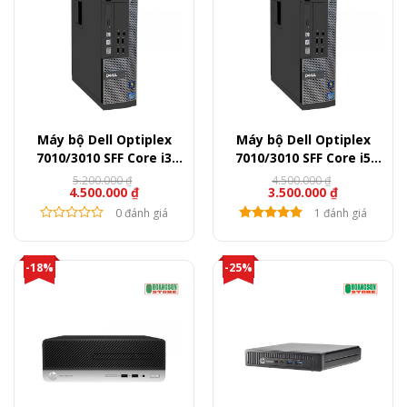
Máy bộ Dell Optiplex
Máy bộ Dell Optiplex
7010/3010 SFF Core i3
7010/3010 SFF Core i5
3220 – Ram 8GB – SSD
3470 – Ram 4GB – SSD
5.200.000
₫
4.500.000
₫
Giá
Giá
Giá
Giá
4.500.000
₫
3.500.000
₫
120GB – GT 730
120GB
gốc
hiện
gốc
hiện
là:
tại
0 đánh giá
là:
tại
1 đánh giá
5.200.000 ₫.
là:
4.500.000 ₫.
là:
4.500.000 ₫.
3.500.000 ₫.
-18%
-25%