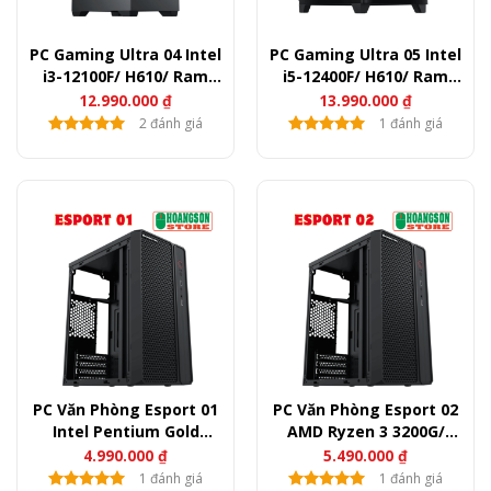
PC Gaming Ultra 04 Intel
PC Gaming Ultra 05 Intel
i3-12100F/ H610/ Ram
i5-12400F/ H610/ Ram
16GB/ SSD 256GB/ RX
16GB/ SSD 256GB/ RX
12.990.000
₫
13.990.000
₫
7600
7600
2 đánh giá
1 đánh giá
PC Văn Phòng Esport 01
PC Văn Phòng Esport 02
Intel Pentium Gold
AMD Ryzen 3 3200G/
G6405/ H510/ Ram 8GB/
B450/ Ram 8GB/ SSD
4.990.000
₫
5.490.000
₫
SSD 256GB
256GB
1 đánh giá
1 đánh giá