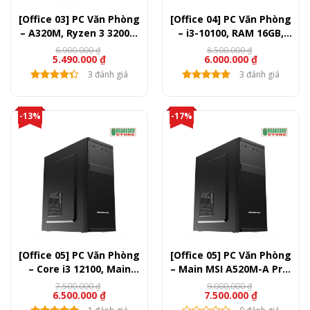
[Office 03] PC Văn Phòng
[Office 04] PC Văn Phòng
– A320M, Ryzen 3 3200G,
– i3-10100, RAM 16GB,
Ram 8GB, SSD
SSD 256GB: Giải pháp tối
6.900.000
₫
8.500.000
₫
Giá
Giá
Giá
Giá
5.490.000
₫
6.000.000
₫
120GB,350W – Giải pháp
ưu cho hiệu suất làm
gốc
hiện
gốc
hiện
văn phòng mượt mà,
việc hàng ngày
là:
tại
3 đánh giá
là:
tại
3 đánh giá
6.900.000 ₫.
là:
8.500.000 ₫.
là:
tiết kiệm điện năng
5.490.000 ₫.
6.000.000 ₫.
-13%
-17%
[Office 05] PC Văn Phòng
[Office 05] PC Văn Phòng
– Core i3 12100, Main
– Main MSI A520M-A Pro,
H610M, Ram 8GB, SSD
Ryzen 5 5500, RAM 8GB
7.500.000
₫
9.000.000
₫
Giá
Giá
Giá
Giá
6.500.000
₫
7.500.000
₫
240GB, 500W
DDR4, SSD WD Green
gốc
hiện
gốc
hiện