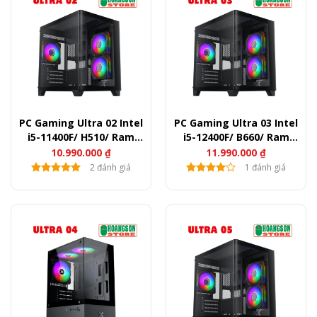
PC Gaming Ultra 02 Intel
PC Gaming Ultra 03 Intel
i5-11400F/ H510/ Ram
i5-12400F/ B660/ Ram
16GB/ SSD 256GB/ RTX
16GB/ SSD 256GB/ RTX
10.990.000
₫
11.990.000
₫
3050
3050
2 đánh giá
1 đánh giá