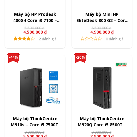
Máy bộ HP Prodesk
Máy bộ Mini HP
400G4 Core i3 7100 –
EliteDesk 800 G2 – Core
Ram 8GB – SSD 120GB
i5 6500T, Ram 8GB, SSD
5.500.000
₫
6.500.000
₫
Giá
Giá
Giá
Giá
4.500.000
₫
4.900.000
₫
256GB
gốc
hiện
gốc
hiện
là:
tại
2 đánh giá
là:
tại
0 đánh giá
5.500.000 ₫.
là:
6.500.000 ₫.
là:
4.500.000 ₫.
4.900.000 ₫.
-44%
-20%
Máy bộ ThinkCentre
Máy bộ ThinkCentre
M910s – Core i5 7500T,
M920Q Core i5 8500T –
Ram 8GB, SSD 120GB +
Ram 8GB – SSD 256GB
9.900.000
₫
9.900.000
₫
Giá
Giá
Giá
Giá
5.500.000
₫
7.900.000
₫
HDD 500GB