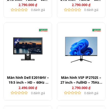
– 250nits
– 250nits
2.790.000
₫
2.790.000
₫
0 đánh giá
0 đánh giá
Màn hình Dell E2016HV –
Màn hình VSP IP2702S –
19.5 inch – HD – 60Hz –
27 inch – FullHD – 75Hz –
200nits
250nits
2.490.000
₫
2.790.000
₫
0 đánh giá
0 đánh giá