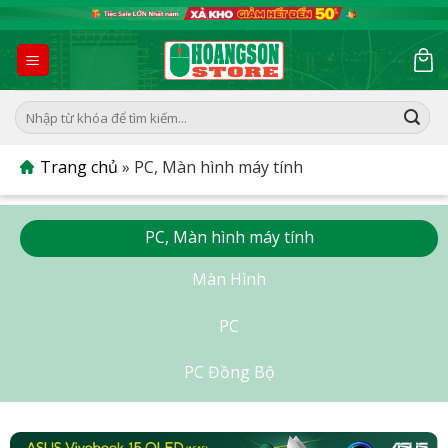
Skip
to
content
Tìm
kiếm:
Trang chủ
»
PC, Màn hình máy tính
PC, Màn hình máy tính
Màn Hình
PC
PC Đồng Bộ