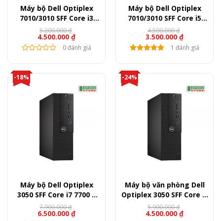
Máy bộ Dell Optiplex
Máy bộ Dell Optiplex
7010/3010 SFF Core i3
7010/3010 SFF Core i5
3220 – Ram 8GB – SSD
3470 – Ram 4GB – SSD
5.200.000
₫
4.500.000
₫
Giá
Giá
Giá
Giá
4.500.000
₫
3.500.000
₫
120GB – GT 730
120GB
gốc
hiện
gốc
hiện
là:
tại
0 đánh giá
là:
tại
1 đánh giá
5.200.000 ₫.
là:
4.500.000 ₫.
là:
4.500.000 ₫.
3.500.000 ₫.
-18%
-24%
Máy bộ Dell Optiplex
Máy bộ văn phòng Dell
3050 SFF Core i7 7700 –
Optiplex 3050 SFF Core i3
Ram 8GB – SSD 256GB
7100 – Ram 8GB – SSD
7.900.000
₫
5.900.000
₫
Giá
Giá
Giá
Giá
6.500.000
₫
4.500.000
₫
120GB
gốc
hiện
gốc
hiện