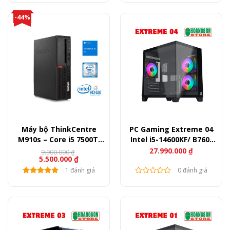
-44%
Máy bộ ThinkCentre
PC Gaming Extreme 04
M910s – Core i5 7500T,
Intel i5-14600KF/ B760/
Ram 8GB, SSD 120GB +
Ram 32GB/ SSD 500GB/
27.990.000
₫
9.900.000
₫
Giá
Giá
5.500.000
₫
HDD 500GB
RTX 5060 Ti 16G
gốc
hiện
là:
tại
1 đánh giá
0 đánh giá
9.900.000 ₫.
là:
5.500.000 ₫.