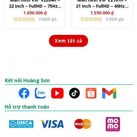
22 inch – FullHD – 75Hz –
21 inch – FullHD – 60Hz –
250nits
200nits
1.690.000
₫
1.590.000
₫
0 đánh giá
0 đánh giá
Xem tất cả
Kết nối Hoàng Sơn
Hỗ trợ thanh toán