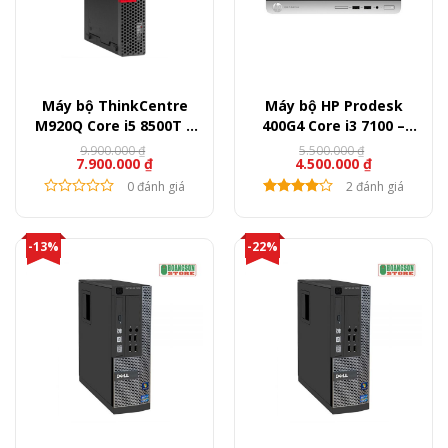
Máy bộ ThinkCentre
Máy bộ HP Prodesk
M920Q Core i5 8500T –
400G4 Core i3 7100 –
Ram 8GB – SSD 256GB
Ram 8GB – SSD 120GB
9.900.000
₫
5.500.000
₫
Giá
Giá
Giá
Giá
7.900.000
₫
4.500.000
₫
gốc
hiện
gốc
hiện
là:
tại
0 đánh giá
là:
tại
2 đánh giá
9.900.000 ₫.
là:
5.500.000 ₫.
là:
7.900.000 ₫.
4.500.000 ₫.
-13%
-22%