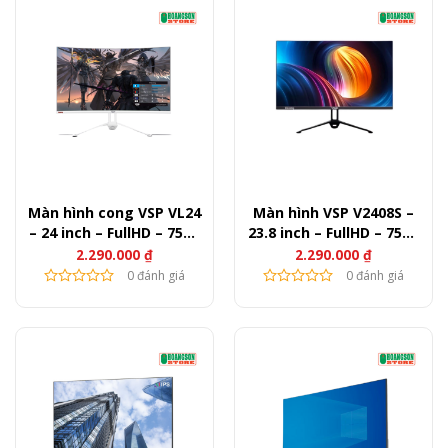
Màn hình cong VSP VL24
Màn hình VSP V2408S –
– 24 inch – FullHD – 75Hz
23.8 inch – FullHD – 75Hz
– 250nits
– 250nits
2.290.000
₫
2.290.000
₫
0 đánh giá
0 đánh giá