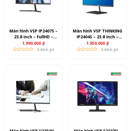
Màn hình VSP IP2407S –
Màn hình VSP THINKING
23.8 inch – FullHD –
IP2404S – 23.8 inch –
100Hz – 250nits
FullHD – 75Hz – 250nits
1.990.000
₫
1.950.000
₫
0 đánh giá
0 đánh giá
Màn hình VSP V2204H –
Màn hình VSP E2107H –