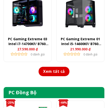
PC Gaming Extreme 03
PC Gaming Extreme 01
Intel i7-14700KF/ B760/
Intel i5-14600KF/ B760/
Ram 32GB/ SSD 1TB/ RTX
Ram 32GB/ SSD 500GB/
27.590.000
₫
21.990.000
₫
3060
RTX 3060
0 đánh giá
0 đánh giá
Xem tất cả
PC Đồng Bộ
-25%
-44%