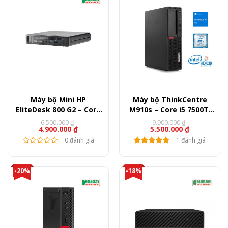
Máy bộ Mini HP
Máy bộ ThinkCentre
EliteDesk 800 G2 – Core
M910s – Core i5 7500T,
i5 6500T, Ram 8GB, SSD
Ram 8GB, SSD 120GB +
6.500.000
₫
9.900.000
₫
Giá
Giá
Giá
Giá
4.900.000
₫
5.500.000
₫
256GB
HDD 500GB
gốc
hiện
gốc
hiện
là:
tại
0 đánh giá
là:
tại
1 đánh giá
6.500.000 ₫.
là:
9.900.000 ₫.
là:
4.900.000 ₫.
5.500.000 ₫.
-20%
-18%