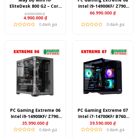
EliteDesk 800 G2 – Core
Intel i9-14900KF/ Z790/
i5 6500T, Ram 8GB, SSD
Ram 32GB/ SSD 1TB/ RTX
66.990.000
₫
6.500.000
₫
Giá
Giá
4.900.000
₫
256GB
5080
gốc
hiện
là:
tại
0 đánh giá
0 đánh giá
6.500.000 ₫.
là:
4.900.000 ₫.
PC Gaming Extreme 06
PC Gaming Extreme 07
Intel i9-14900KF/ Z790/
Intel i7-14700KF/ B760/
Ram 32GB/ SSD 1TB/ RTX
Ram 32GB/ SSD 1TB/ RTX
35.990.000
₫
39.590.000
₫
3060
5070
0 đánh giá
0 đánh giá