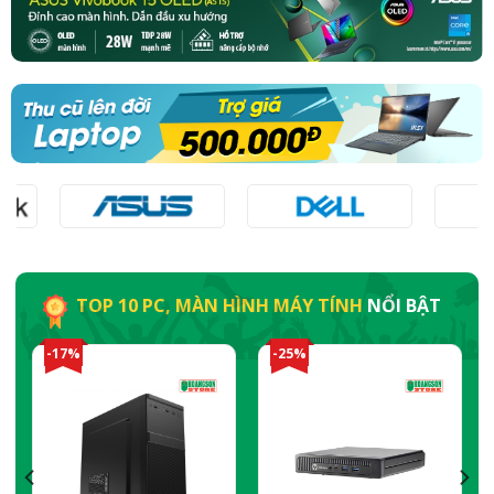
TOP 10 PC, MÀN HÌNH MÁY TÍNH
NỔI BẬT
-17%
-25%