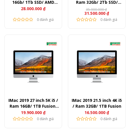
16Gb/ 1Tb SSD/ AMD
Ram 32Gb/ 2Tb SSD/
Radeon Pro 570 X
AMD Radeon Pro 580 X
28.000.000
₫
35.000.000
₫
31.500.000
₫
0 đánh giá
0 đánh giá
IMac 2019 27 inch 5K i5 /
IMac 2019 21.5 inch 4K i5
Ram 16GB/ 1TB Fusion/
/ Ram 32GB/ 1TB Fusion
AMD Radeon Pro 570
19.900.000
₫
16.500.000
₫
0 đánh giá
0 đánh giá