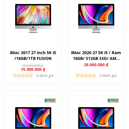
iMac 2017 27 inch 5K i5
IMac 2020 27 5K i5 / Ram
/16GB/1TB FUSION
16GB/ 512GB SSD/ AMD
Radeon Pro 5300
26.000.000
₫
18.500.000
₫
Giá
Giá
15.900.000
₫
gốc
hiện
là:
tại
0 đánh giá
0 đánh giá
18.500.000 ₫.
là:
15.900.000 ₫.