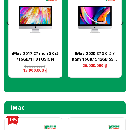
iMac 2017 27 inch 5K i5
IMac 2020 27 5K i5 /
/16GB/1TB FUSION
Ram 16GB/ 512GB SSD/
AMD Radeon Pro 5300
26.000.000
₫
18.500.000
₫
Giá
Giá
15.900.000
₫
gốc
hiện
là:
tại
18.500.000 ₫.
là:
15.900.000 ₫.
iMac
-14%