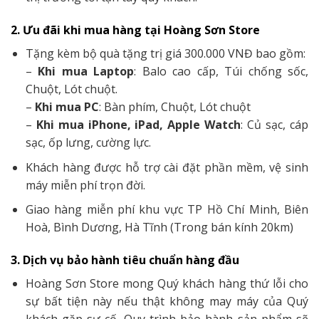
2. Ưu đãi khi mua hàng tại Hoàng Sơn Store
Tặng kèm bộ quà tặng trị giá 300.000 VNĐ bao gồm:
–
Khi mua Laptop
: Balo cao cấp, Túi chống sốc,
Chuột, Lót chuột.
–
Khi mua PC
: Bàn phím, Chuột, Lót chuột
–
Khi mua iPhone, iPad, Apple Watch
: Củ sạc, cáp
sạc, ốp lưng, cường lực.
Khách hàng được hỗ trợ cài đặt phần mềm, vệ sinh
máy miễn phí trọn đời.
Giao hàng miễn phí khu vực TP Hồ Chí Minh, Biên
Hoà, Bình Dương, Hà Tĩnh (Trong bán kính 20km)
3. Dịch vụ bảo hành tiêu chuẩn hàng đầu
Hoàng Sơn Store mong Quý khách hàng thứ lỗi cho
sự bất tiện này nếu thật không may máy của Quý
khách gặp sự cố. Quy trình bảo hành sản phẩm sẽ