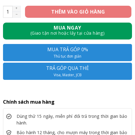
Apple Watch Series 5 GPS 40mm (LikeNew) số lượng
THÊM VÀO GIỎ HÀNG
MUA NGAY
(Giao tận nơi hoặc lấy tại cửa hàng)
MUA TRẢ GÓP 0%
Thủ tục đơn giản
TRẢ GÓP QUA THẺ
Visa, Master, JCB
Chính sách mua hàng
Dùng thử 15 ngày, miễn phí đổi trả trong thời gian bảo
hành.
Bảo hành 12 tháng, cho mượn máy trong thời gian bảo