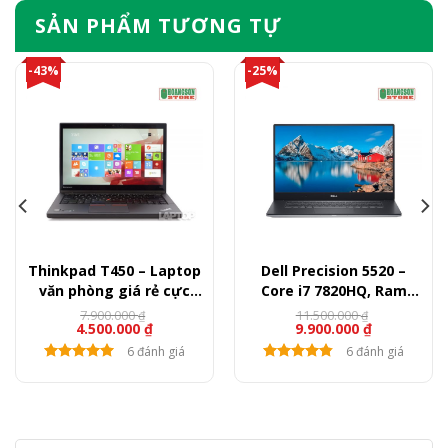
SẢN PHẨM TƯƠNG TỰ
-43%
-25%
Thinkpad T450 – Laptop
Dell Precision 5520 –
văn phòng giá rẻ cực
Core i7 7820HQ, Ram
bền
16GB, SSD 512GB, Quadro
7.900.000
11.500.000
₫
₫
4.500.000
₫
9.900.000
₫
M1200, 15.6″ FullHD
6 đánh giá
6 đánh giá