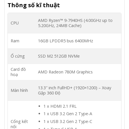
Thông số kĩ thuật
AMD Ryzen™ 9-7940HS (4.00GHz up to
CPU
5.20GHz, 24MB Cache)
Ram
16GB LPDDR5 bus 6400MHz
Ổ cứng
SSD M2 512GB NVMe
Card đồ
AMD Radeon 780M Graphics
hoạ
13.3″ inch FullHD+ (1920×1200) – Xoay
Màn hình
Gập 360 Độ
1 x HDMI 2.1 FRL
1 x USB 3.2 Gen 2 Type-A
Cổng kết
1 x USB 3.2 Gen 2 Type-C
nối