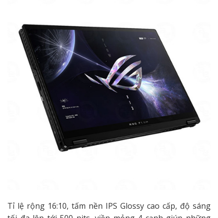
Tỉ lệ rộng 16:10, tấm nền IPS Glossy cao cấp, độ sáng
tối đa lên tới 500 nits, viền mỏng 4 cạnh giúp những