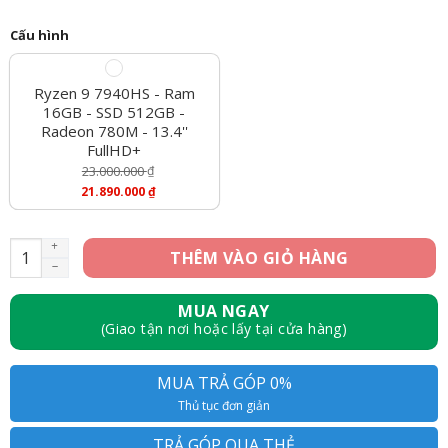
Cấu hình
Ryzen 9 7940HS - Ram
16GB - SSD 512GB -
Radeon 780M - 13.4''
FullHD+
23.000.000
₫
Giá
21.890.000
₫
Gốc
Giá
Là:
Hiện
23.000.000 ₫.
Tại
[New 100%] Asus ROG Flow X13 GV302XA-X13.R9512 - Ryzen 9 
THÊM VÀO GIỎ HÀNG
Là:
21.890.000 ₫.
MUA NGAY
(Giao tận nơi hoặc lấy tại cửa hàng)
MUA TRẢ GÓP 0%
Thủ tục đơn giản
TRẢ GÓP QUA THẺ