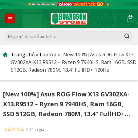
Skip
to
content
Tìm
kiếm:
Trang chủ
»
Laptop
»
[New 100%] Asus ROG Flow X13
GV302XA-X13.R9512 – Ryzen 9 7940HS, Ram 16GB, SSD
512GB, Radeon 780M, 13.4” FullHD+ 120Hz
[New 100%] Asus ROG Flow X13 GV302XA-
X13.R9512 – Ryzen 9 7940HS, Ram 16GB,
SSD 512GB, Radeon 780M, 13.4” FullHD+
120Hz
0 đánh giá