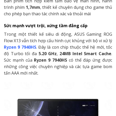
Bàn phím tích hợp kiêm tấm bảo vệ màn hình, hành
trình phím
1,7mm
, thiết kế chuyên dụng cho game thủ
cho phép bạn thao tác chính xác và thoải mái
Sức mạnh vượt trội, xứng tầm đẳng cấp
Trong một thiết kế siêu di động, ASUS Gaming ROG
Flow X13 vẫn tích hợp cấu hình cực khủng với bộ vi xử lý
Ryzen 9 7940HS
. Đây là con chip thuộc thế hệ mới, tốc
độ Turbo tối đa
5.20
GHz
,
24MB
Intel Smart Cache
.
Sức mạnh của
Ryzen 9 7940HS
có thể đáp ứng được
những công việc chuyên nghiệp và các tựa game bom
tấn AAA mới nhất.