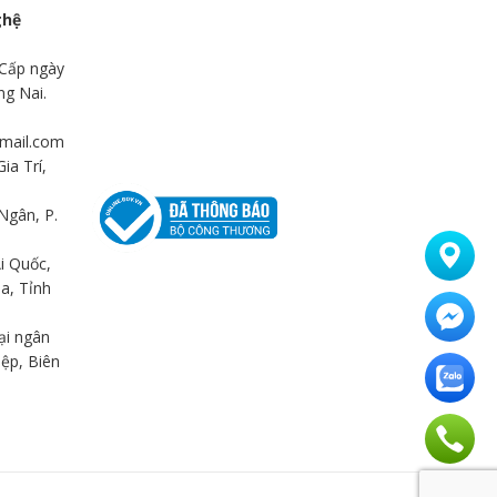
ghệ
Cấp ngày
ng Nai.
mail.com
ia Trí,
Ngân, P.
i Quốc,
a, Tỉnh
ại ngân
ệp, Biên