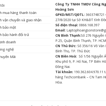
Công Ty TNHH TMDV Công N
tôi
Hoàng Sơn
ch mua hàng thanh toán
GPKD/MST/QĐTL:
3603748721 
h vận chuyển và giao nhận
27/8/2020 tại Sở KH&ĐT tỉnh Đồ
Số điện thoại:
0866.168.397
ch bảo mật
Email:
Laptophoangsonstore@g
h bảo hành đổi trả
CN Bình Thạnh:
Số 276 Nguyễn G
P.25, Quận Bình Thạnh, TP. HCM
kinh doanh
CN Thủ Đức:
Số 356/16 Võ Văn 
công nghệ
Bình Thọ, TP. Thủ Đức
CN Biên Hoà:
Số 1/56 Nguyễn Á
Khuyến Mãi
Khu phố 9, P. Hố Nai, TP Biên Hò
Đồng Nai.
Tài khoản:
190.362.604.970.11 t
hàng Techcombank – CN Tam Hi
Hòa.