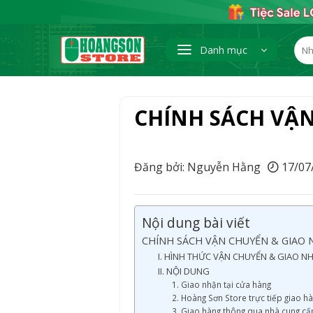
Skip
to
content
Tìm
Danh mục
kiếm
CHÍNH SÁCH VẬ
Đăng bởi: Nguyễn Hằng
17/07
Nội dung bài viết
CHÍNH SÁCH VẬN CHUYỂN & GIAO
I. HÌNH THỨC VẬN CHUYỂN & GIAO 
II. NỘI DUNG
1. Giao nhận tại cửa hàng
2. Hoàng Sơn Store trực tiếp giao h
3. Giao hàng thông qua nhà cung cấ