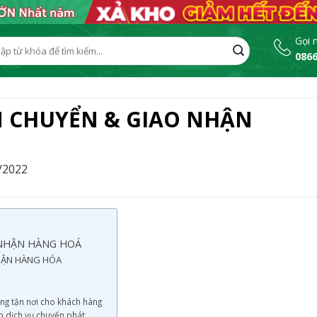
Gọi 
0866
:
N CHUYỂN & GIAO NHẬN
/2022
 NHẬN HÀNG HOÁ
NHẬN HÀNG HÓA
àng tận nơi cho khách hàng
p dịch vụ chuyển phát.