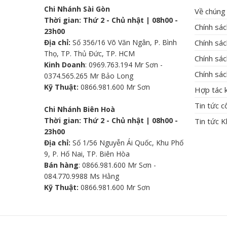
Chi Nhánh Sài Gòn
Về chúng 
Thời gian: Thứ 2 - Chủ nhật | 08h00 -
Chính sá
23h00
Địa chỉ:
Số 356/16 Võ Văn Ngân, P. Bình
Chính sác
Thọ, TP. Thủ Đức, TP. HCM
Chính sá
Kinh Doanh
: 0969.763.194 Mr Sơn -
Chính sác
0374.565.265 Mr Bảo Long
Kỹ Thuật:
0866.981.600 Mr Sơn
Hợp tác 
Tin tức 
Chi Nhánh Biên Hoà
Thời gian: Thứ 2 - Chủ nhật | 08h00 -
Tin tức 
23h00
Địa chỉ:
Số 1/56 Nguyễn Ái Quốc, Khu Phố
9, P. Hố Nai, TP. Biên Hòa
Bán hàng
: 0866.981.600 Mr Sơn -
084.770.9988 Ms Hằng
Kỹ Thuật:
0866.981.600 Mr Sơn