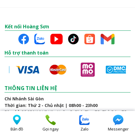
Kết nối Hoàng Sơn
Hỗ trợ thanh toán
THÔNG TIN LIÊN HỆ
Chi Nhánh Sài Gòn
Thời gian: Thứ 2 - Chủ nhật | 08h00 - 23h00
Địa chỉ:
Số 356/16 Võ Văn Ngân, P. Bình Thọ, TP. Thủ Đức, TP.
HCM
Kinh Doanh
: 0969.763.194 Mr Sơn - 0374.565.265 Mr Bảo Long
Bản đồ
Gọi ngay
Zalo
Messenger
Kỹ Thuật:
0866.981.600 Mr Sơn