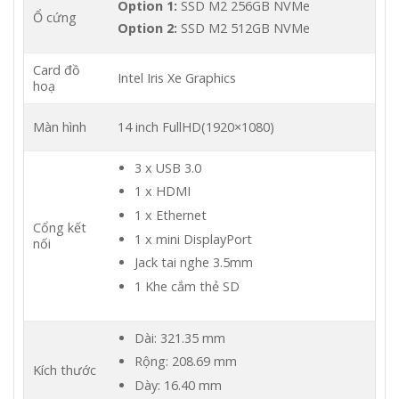
Option 1:
SSD M2 256GB NVMe
Ổ cứng
Option 2:
SSD M2 512GB NVMe
Card đồ
Intel Iris Xe Graphics
hoạ
Màn hình
14 inch FullHD(1920×1080)
3 x USB 3.0
1 x HDMI
1 x Ethernet
Cổng kết
1 x mini DisplayPort
nối
Jack tai nghe 3.5mm
1 Khe cắm thẻ SD
Dài: 321.35 mm
Rộng: 208.69 mm
Kích thước
Dày: 16.40 mm