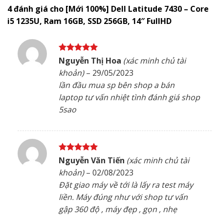
4 đánh giá cho
[Mới 100%] Dell Latitude 7430 – Core
i5 1235U, Ram 16GB, SSD 256GB, 14″ FullHD
Được xếp
Nguyễn Thị Hoa
(xác minh chủ tài
hạng
5
5
khoản)
–
29/05/2023
sao
lần đầu mua sp bên shop a bán
laptop tư vấn nhiệt tình đánh giá shop
5sao
Được xếp
Nguyễn Văn Tiến
(xác minh chủ tài
hạng
5
5
khoản)
–
02/08/2023
sao
Đặt giao máy về tới là lấy ra test máy
liền. Máy đúng như với shop tư vấn
gập 360 độ , máy đẹp , gọn , nhẹ