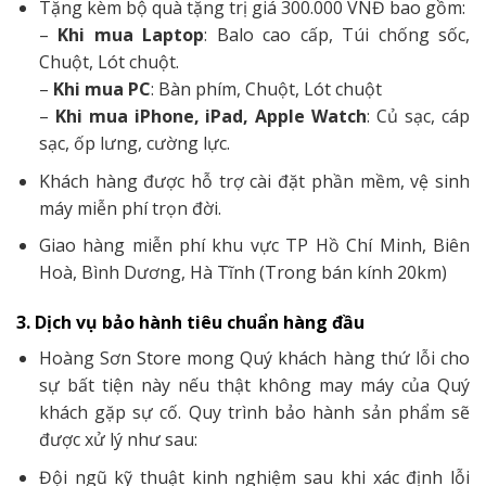
Tặng kèm bộ quà tặng trị giá 300.000 VNĐ bao gồm:
–
Khi mua Laptop
: Balo cao cấp, Túi chống sốc,
Chuột, Lót chuột.
–
Khi mua PC
: Bàn phím, Chuột, Lót chuột
–
Khi mua iPhone, iPad, Apple Watch
: Củ sạc, cáp
sạc, ốp lưng, cường lực.
Khách hàng được hỗ trợ cài đặt phần mềm, vệ sinh
máy miễn phí trọn đời.
Giao hàng miễn phí khu vực TP Hồ Chí Minh, Biên
Hoà, Bình Dương, Hà Tĩnh (Trong bán kính 20km)
3. Dịch vụ bảo hành tiêu chuẩn hàng đầu
Hoàng Sơn Store mong Quý khách hàng thứ lỗi cho
sự bất tiện này nếu thật không may máy của Quý
khách gặp sự cố. Quy trình bảo hành sản phẩm sẽ
được xử lý như sau:
Đội ngũ kỹ thuật kinh nghiệm sau khi xác định lỗi