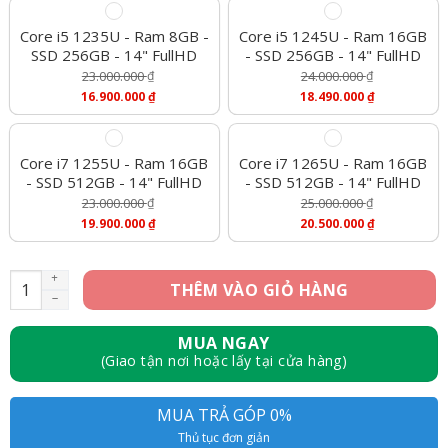
Core i5 1235U - Ram 8GB -
Core i5 1245U - Ram 16GB
SSD 256GB - 14" FullHD
- SSD 256GB - 14" FullHD
23.000.000
₫
24.000.000
₫
Giá
Giá
16.900.000
₫
18.490.000
₫
Gốc
Gốc
Giá
Giá
Là:
Là:
Hiện
Hiện
23.000.000 ₫.
24.000.000 ₫.
Tại
Tại
Là:
Là:
Core i7 1255U - Ram 16GB
Core i7 1265U - Ram 16GB
16.900.000 ₫.
18.490.000 ₫.
- SSD 512GB - 14" FullHD
- SSD 512GB - 14" FullHD
23.000.000
₫
25.000.000
₫
Giá
Giá
19.900.000
₫
20.500.000
₫
Gốc
Gốc
Giá
Giá
Là:
Là:
Hiện
Hiện
23.000.000 ₫.
25.000.000 ₫.
Tại
Tại
[Mới 100%] Dell Latitude 7430 - Core i5 1235U, Ram 16GB, SSD
THÊM VÀO GIỎ HÀNG
Là:
Là:
19.900.000 ₫.
20.500.000 ₫.
MUA NGAY
(Giao tận nơi hoặc lấy tại cửa hàng)
MUA TRẢ GÓP 0%
Thủ tục đơn giản