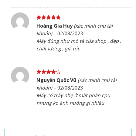
Được xếp
Hoàng Gia Huy
(xác minh chủ tài
hạng
5
5
khoản)
–
02/08/2023
sao
Máy đúng như mô tả của shop , đẹp ,
chất lượng , giá tốt
Được
Nguyễn Quốc Vũ
(xác minh chủ tài
xếp hạng
khoản)
–
02/08/2023
4
5 sao
Máy có trầy nhẹ ở mặt phần cpu
nhưng ko ảnh hưởng gì nhiều