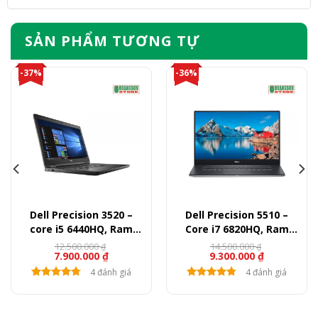
SẢN PHẨM TƯƠNG TỰ
-37%
-36%
Dell Precision 3520 –
Dell Precision 5510 –
core i5 6440HQ, Ram
Core i7 6820HQ, Ram
8GB, SSD 512GB, VGA
16GB, SSD 512GB, Quadro
12.500.000
14.500.000
₫
₫
7.900.000
₫
9.300.000
₫
M620, 15.6″ FullHD
M1000, 15.6″ FullHD
4 đánh giá
4 đánh giá