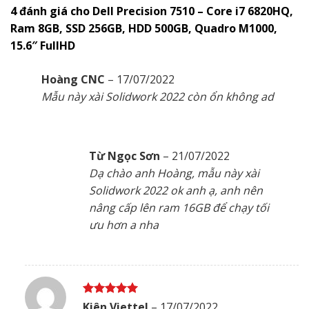
4 đánh giá cho
Dell Precision 7510 – Core i7 6820HQ,
Ram 8GB, SSD 256GB, HDD 500GB, Quadro M1000,
15.6″ FullHD
Hoàng CNC
–
17/07/2022
Mẫu này xài Solidwork 2022 còn ổn không ad
Từ Ngọc Sơn
–
21/07/2022
Dạ chào anh Hoàng, mẫu này xài
Solidwork 2022 ok anh ạ, anh nên
nâng cấp lên ram 16GB để chạy tối
ưu hơn a nha
Được xếp
Kiên Viettel
–
17/07/2022