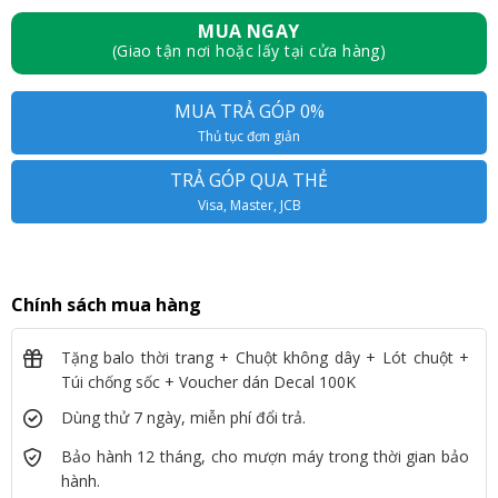
MUA NGAY
(Giao tận nơi hoặc lấy tại cửa hàng)
MUA TRẢ GÓP 0%
Thủ tục đơn giản
TRẢ GÓP QUA THẺ
Visa, Master, JCB
Chính sách mua hàng
Tặng balo thời trang + Chuột không dây + Lót chuột +
Túi chống sốc + Voucher dán Decal 100K
Dùng thử 7 ngày, miễn phí đổi trả.
Bảo hành 12 tháng, cho mượn máy trong thời gian bảo
hành.