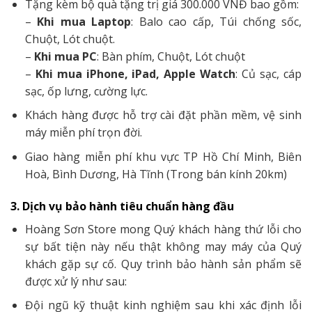
Tặng kèm bộ quà tặng trị giá 300.000 VNĐ bao gồm:
–
Khi mua Laptop
: Balo cao cấp, Túi chống sốc,
Chuột, Lót chuột.
–
Khi mua PC
: Bàn phím, Chuột, Lót chuột
–
Khi mua iPhone, iPad, Apple Watch
: Củ sạc, cáp
sạc, ốp lưng, cường lực.
Khách hàng được hỗ trợ cài đặt phần mềm, vệ sinh
máy miễn phí trọn đời.
Giao hàng miễn phí khu vực TP Hồ Chí Minh, Biên
Hoà, Bình Dương, Hà Tĩnh (Trong bán kính 20km)
3. Dịch vụ bảo hành tiêu chuẩn hàng đầu
Hoàng Sơn Store mong Quý khách hàng thứ lỗi cho
sự bất tiện này nếu thật không may máy của Quý
khách gặp sự cố. Quy trình bảo hành sản phẩm sẽ
được xử lý như sau:
Đội ngũ kỹ thuật kinh nghiệm sau khi xác định lỗi