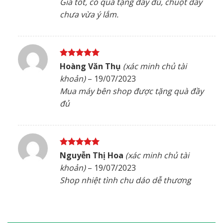
Giá tốt, có quà tặng đầy đủ, chuột dây
chưa vừa ý lắm.
Được xếp
Hoàng Văn Thụ
(xác minh chủ tài
hạng
5
5
khoản)
–
19/07/2023
sao
Mua máy bên shop được tặng quà đầy
đủ
Được xếp
Nguyễn Thị Hoa
(xác minh chủ tài
hạng
5
5
khoản)
–
19/07/2023
sao
Shop nhiệt tình chu dáo dễ thương