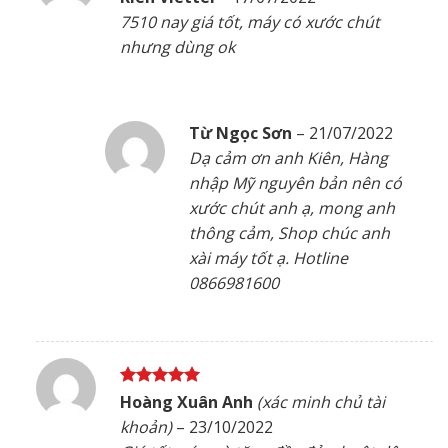
hạng
5
5
7510 nay giá tốt, máy có xước chút
sao
nhưng dùng ok
Từ Ngọc Sơn
–
21/07/2022
Dạ cảm ơn anh Kiên, Hàng
nhập Mỹ nguyên bản nên có
xước chút anh ạ, mong anh
thông cảm, Shop chúc anh
xài máy tốt ạ. Hotline
0866981600
Được xếp
Hoàng Xuân Anh
(xác minh chủ tài
hạng
5
5
khoản)
–
23/10/2022
sao