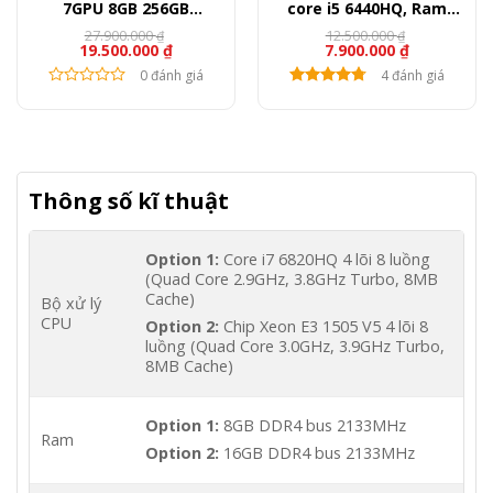
7GPU 8GB 256GB
core i5 6440HQ, Ram
(Likenew)
8GB, SSD 512GB, VGA
27.900.000
12.500.000
₫
₫
19.500.000
₫
7.900.000
₫
M620, 15.6″ FullHD
0 đánh giá
4 đánh giá
Thông số kĩ thuật
Option 1:
Core i7 6820HQ 4 lõi 8 luồng
(Quad Core 2.9GHz, 3.8GHz Turbo, 8MB
Cache)
Bộ xử lý
CPU
Option 2:
Chip Xeon E3 1505 V5 4 lõi 8
luồng (Quad Core 3.0GHz, 3.9GHz Turbo,
8MB Cache)
Option 1:
8GB DDR4 bus 2133MHz
Ram
Option 2:
16GB DDR4 bus 2133MHz