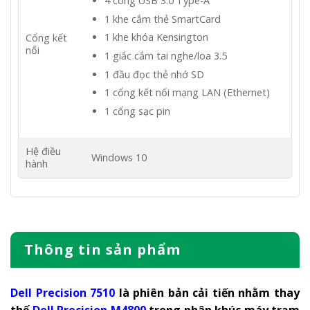
4 cổng USB 3.0 Type-A
1 khe cắm thẻ SmartCard
1 khe khóa Kensington
Cổng kết
nối
1 giắc cắm tai nghe/loa 3.5
1 đầu đọc thẻ nhớ SD
1 cổng kết nối mạng LAN (Ethernet)
1 cổng sạc pin
Hệ điều
Windows 10
hành
Thông tin sản phẩm
Dell Precision 7510
là phiên bản cải tiến nhằm thay
thế
Dell Precision
M4800
trong phân khúc máy trạm