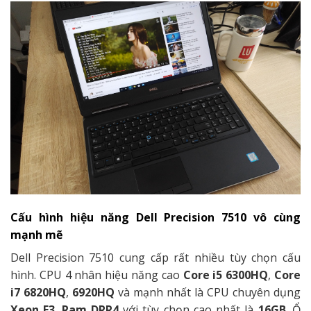
Cấu hình hiệu năng Dell Precision 7510 vô cùng
mạnh mẽ
Dell Precision 7510 cung cấp rất nhiều tùy chọn cấu
hình. CPU 4 nhân hiệu năng cao
Core i5 6300HQ
,
Core
i7 6820HQ
,
6920HQ
và mạnh nhất là CPU chuyên dụng
Xeon E3
.
Ram DRR4
với tùy chọn cao nhất là
16GB
. Ổ