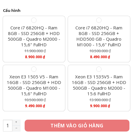
Cấu hình
Core i7 6820HQ - Ram
Core i7 6820HQ - Ram
8GB - SSD 256GB + HDD
8GB - SSD 256GB +
500GB - Quadro M2000 -
HDD500 GB - Quadro
15,6" FullHD
M1000 - 15,6" FullHD
11.900.000
₫
10.500.000
₫
Giá
Giá
8.900.000
₫
8.490.000
₫
Gốc
Gốc
Giá
Giá
Là:
Là:
Hiện
Hiện
11.900.000 ₫.
10.500.000 ₫.
Tại
Tại
Là:
Là:
Xeon E3 1505 V5 - Ram
Xeon E3 1535V5 - Ram
8.900.000 ₫.
8.490.000 ₫.
16GB - SSD 256GB + HDD
16GB - SSD 256GB + HDD
500GB - Quadro M1000 -
500GB - Quadro M2000 -
15,6" FullHD
15.6 FullHD
10.500.000
₫
13.900.000
₫
Giá
Giá
9.490.000
₫
9.900.000
₫
Gốc
Gốc
Giá
Giá
Là:
Là:
Hiện
Hiện
10.500.000 ₫.
13.900.000 ₫.
Tại
Tại
Dell Precision 7510 – Core i7 6820HQ, Ram 8GB, SSD 256GB, H
THÊM VÀO GIỎ HÀNG
Là:
Là:
9.490.000 ₫.
9.900.000 ₫.