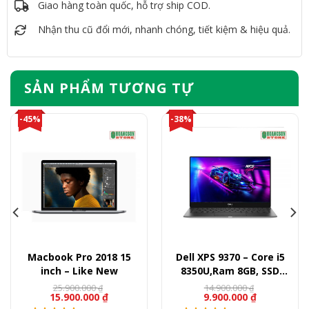
Giao hàng toàn quốc, hỗ trợ ship COD.
Nhận thu cũ đổi mới, nhanh chóng, tiết kiệm & hiệu quả.
SẢN PHẨM TƯƠNG TỰ
-45%
-38%
Macbook Pro 2018 15
Dell XPS 9370 – Core i5
inch – Like New
8350U,Ram 8GB, SSD
256GB, 13.3″ FullHD
25.900.000
14.900.000
₫
₫
15.900.000
₫
9.900.000
₫