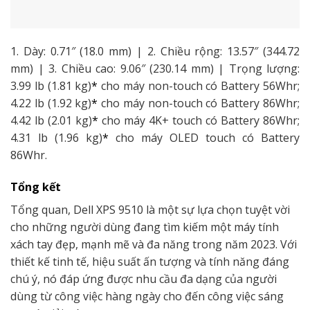
1. Dày: 0.71″ (18.0 mm) | 2. Chiều rộng: 13.57″ (344.72
mm) | 3. Chiều cao: 9.06″ (230.14 mm) | Trọng lượng:
3.99 lb (1.81 kg)
*
cho máy non-touch có Battery 56Whr;
4.22 lb (1.92 kg)
*
cho máy non-touch có Battery 86Whr;
4.42 lb (2.01 kg)
*
cho máy 4K+ touch có Battery 86Whr;
4.31 lb (1.96 kg)
*
cho máy OLED touch có Battery
86Whr.
Tổng kết
Tổng quan, Dell XPS 9510 là một sự lựa chọn tuyệt vời
cho những người dùng đang tìm kiếm một máy tính
xách tay đẹp, mạnh mẽ và đa năng trong năm 2023. Với
thiết kế tinh tế, hiệu suất ấn tượng và tính năng đáng
chú ý, nó đáp ứng được nhu cầu đa dạng của người
dùng từ công việc hàng ngày cho đến công việc sáng