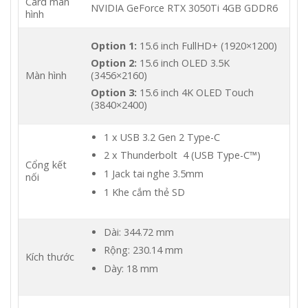
Card màn
NVIDIA GeForce RTX 3050Ti 4GB GDDR6
hình
Option 1:
15.6 inch FullHD+ (1920×1200)
Option 2:
15.6 inch OLED 3.5K
Màn hình
(3456×2160)
Option 3:
15.6 inch 4K OLED Touch
(3840×2400)
1 x USB 3.2 Gen 2 Type-C
2 x Thunderbolt 4 (USB Type-C™)
Cổng kết
1 Jack tai nghe 3.5mm
nối
1 Khe cắm thẻ SD
Dài: 344.72 mm
Rộng: 230.14 mm
Kích thước
Dày: 18 mm