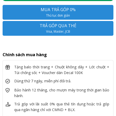
MUA TRẢ GÓP 0%
Thủ tục đơn giản
TRẢ GÓP QUA THẺ
Visa, Master, JCB
Chính sách mua hàng
Tặng balo thời trang + Chuột không dây + Lót chuột +
Túi chống sốc + Voucher dán Decal 100K
Dùng thử 7 ngày, miễn phí đổi trả.
Bảo hành 12 tháng, cho mượn máy trong thời gian bảo
hành.
Trả góp với lãi suất 0% qua thẻ tín dụng hoặc trả góp
qua ngân hàng chỉ với CMND + BLX.