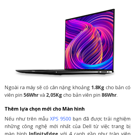
Ngoài ra máy sẽ có cân nặng khoảng
1.8Kg
cho bản có
viên pin
56Whr
và
2,05Kg
cho bản viên pin
86Whr
.
Thêm lựa chọn mới cho Màn hình
Nếu như trên mẫu
XPS 9500
bạn đã được trải nghiệm
những công nghệ mới nhất của Dell từ việc trang bị
màn hình
InfinityEdge
với 4 cạnh gần như tràn viên