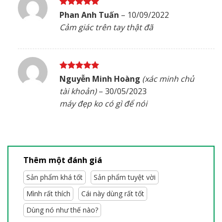
Được xếp
Phan Anh Tuấn
–
10/09/2022
hạng
5
5
Cảm giác trên tay thật đã
sao
Được xếp
Nguyễn Minh Hoàng
(xác minh chủ
hạng
5
5
tài khoản)
–
30/05/2023
sao
máy đẹp ko có gì để nói
Thêm một đánh giá
Sản phẩm khá tốt
Sản phẩm tuyệt vời
Mình rất thích
Cái này dùng rất tốt
Dùng nó như thế nào?