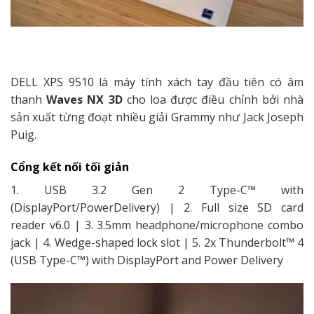
DELL XPS 9510
là máy tính xách tay đầu tiên có
âm
thanh
Waves NX
3D
cho loa được điều chỉnh bởi
nhà
sản xuất từng đoạt
nhiều giải Grammy như
Jack Joseph
Puig.
Cổng kết nối tối giản
1. USB 3.2 Gen 2 Type-C™ with
(DisplayPort/PowerDelivery) | 2. Full size SD card
reader v6.0 | 3. 3.5mm headphone/microphone combo
jack | 4. Wedge-shaped lock slot | 5. 2x Thunderbolt™ 4
(USB Type-C™) with DisplayPort and Power Delivery