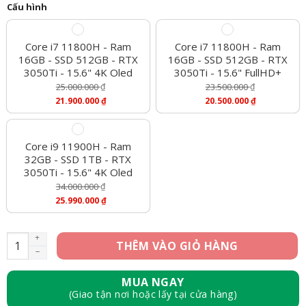
Cấu hình
Core i7 11800H - Ram
Core i7 11800H - Ram
16GB - SSD 512GB - RTX
16GB - SSD 512GB - RTX
3050Ti - 15.6" 4K Oled
3050Ti - 15.6" FullHD+
25.000.000
₫
23.500.000
₫
Giá
Giá
21.900.000
₫
20.500.000
₫
Gốc
Gốc
Giá
Giá
Là:
Là:
Hiện
Hiện
25.000.000 ₫.
23.500.000 ₫.
Tại
Tại
Là:
Là:
Core i9 11900H - Ram
21.900.000 ₫.
20.500.000 ₫.
32GB - SSD 1TB - RTX
3050Ti - 15.6" 4K Oled
34.000.000
₫
Giá
25.990.000
₫
Gốc
Giá
Là:
Hiện
34.000.000 ₫.
Tại
Dell XPS 9510 - Core i7 11800H, Ram 16GB, SSD 512GB, RTX 305
THÊM VÀO GIỎ HÀNG
Là:
25.990.000 ₫.
MUA NGAY
(Giao tận nơi hoặc lấy tại cửa hàng)