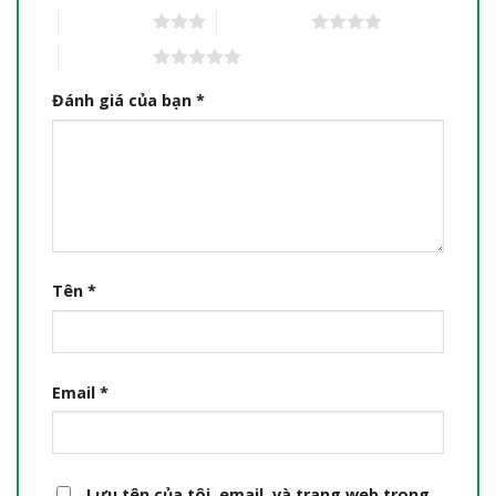
3 trên 5 sao
4 trên 5 sao
5 trên 5 sao
Đánh giá của bạn
*
Tên
*
Email
*
Lưu tên của tôi, email, và trang web trong