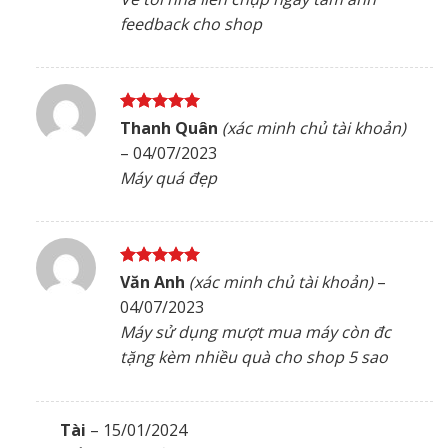
feedback cho shop
Được xếp
Thanh Quân
(xác minh chủ tài khoản)
hạng
5
5
–
04/07/2023
sao
Máy quá đẹp
Được xếp
Văn Anh
(xác minh chủ tài khoản)
–
hạng
5
5
04/07/2023
sao
Máy sử dụng mượt mua máy còn đc
tặng kèm nhiều quà cho shop 5 sao
Tài
–
15/01/2024