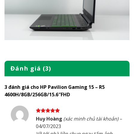
Đánh giá (3)
3 đánh giá cho
HP Pavilion Gaming 15 – R5
4600H/8GB/256GB/15.6″FHD
Được xếp
Huy Hoàng
(xác minh chủ tài khoản)
–
hạng
5
5
04/07/2023
sao
Về tới nhà liền chụp ngay tấm ảnh