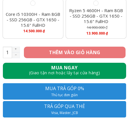
Ryzen 5 4600H - Ram 8GB
Core i5 10300H - Ram 8GB
- SSD 256GB - GTX 1650 -
- SSD 256GB - GTX 1650 -
15.6" FullHD
15.6" FullHD
14.900.000
₫
14.500.000
₫
Giá
13.900.000
₫
Gốc
Giá
Là:
Hiện
14.900.000 ₫.
Tại
HP Pavilion Gaming 15 – R5 4600H/8GB/256GB/15.6"FHD số lư
THÊM VÀO GIỎ HÀNG
Là:
13.900.000 ₫.
MUA NGAY
(Giao tận nơi hoặc lấy tại cửa hàng)
MUA TRẢ GÓP 0%
Thủ tục đơn giản
TRẢ GÓP QUA THẺ
Visa, Master, JCB