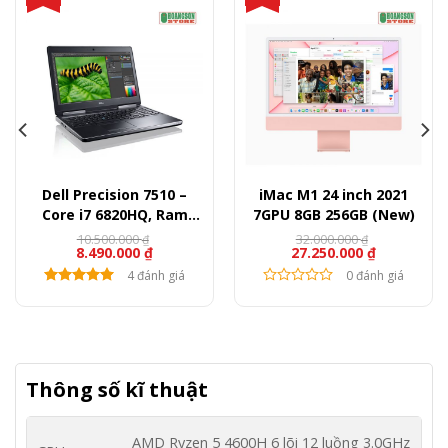
Dell Precision 7510 –
iMac M1 24 inch 2021
Core i7 6820HQ, Ram
7GPU 8GB 256GB (New)
8GB, SSD 256GB, HDD
10.500.000
32.000.000
₫
₫
8.490.000
₫
27.250.000
₫
500GB, Quadro M1000,
15.6″ FullHD
4 đánh giá
0 đánh giá
Thông số kĩ thuật
AMD Ryzen 5 4600H 6 lõi 12 luồng 3.0GHz