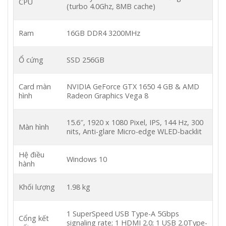
CPU
(turbo 4.0Ghz, 8MB cache)
Ram
16GB DDR4 3200MHz
Ổ cứng
SSD 256GB
Card màn
NVIDIA GeForce GTX 1650 4 GB & AMD
hình
Radeon Graphics Vega 8
15.6″, 1920 x 1080 Pixel, IPS, 144 Hz, 300
Màn hình
nits, Anti-glare Micro-edge WLED-backlit
Hệ điều
Windows 10
hành
Khối lượng
1.98 kg
1 SuperSpeed USB Type-A 5Gbps
Cổng kết
signaling rate; 1 HDMI 2.0; 1 USB 2.0Type-