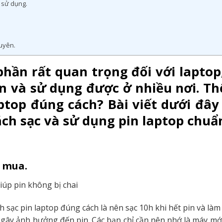
c sử dụng.
uyên.
phần rất quan trọng đối với laptop
ển và sử dụng được ở nhiều nơi. Th
aptop đúng cách? Bài viết dưới đâ
cách sạc và sử dụng pin laptop chuẩ
i mua.
ạc pin laptop đúng cách là nên sạc 10h khi hết pin và làm v
ây ảnh hưởng đến pin. Các bạn chỉ cần nên nhớ là máy mớ