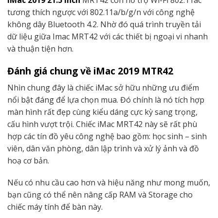
iMac 2019 21.5 inch
MRT42 còn hỗ trợ Wi-Fi 802.11ac
tương thích ngược với 802.11a/b/g/n với công nghệ
không dây Bluetooth 4.2. Nhờ đó quá trình truyền tải
dữ liệu giữa Imac MRT42 với các thiết bị ngoại vi nhanh
và thuận tiện hơn.
Đánh giá chung về iMac 2019 MTR42
Nhìn chung đây là chiếc iMac sở hữu những ưu điểm
nổi bật đáng để lựa chọn mua. Đó chính là nó tích hợp
màn hình rất đẹp cùng kiểu dáng cực kỳ sang trọng,
cấu hình vượt trội. Chiếc iMac MRT42 này sẽ rất phù
hợp các tín đồ yêu công nghệ bao gồm: học sinh – sinh
viên, dân văn phòng, dân lập trình và xử lý ảnh và đồ
hoạ cơ bản.
Nếu có nhu cầu cao hơn và hiệu năng như mong muốn,
bạn cũng có thể nên nâng cấp RAM và Storage cho
chiếc máy tính để bàn này.