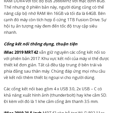
RAM DDR4 với tốc độ Bus 2666MHz với mặc định 8GB.
Thế nhưng ở phiên bản này, người dùng cũng có thể
nâng cấp bộ nhớ RAM lên 16GB và tối đa là 64GB. Bên
cạnh đó máy còn tích hợp ổ cứng 1TB Fusion Drive. Sự
hội tụ ấn tượng này đem đến tốc độ truy cập siêu
nhanh.
Cổng kết nối thông dụng, thuận tiện
iMac 2019
MRT42
vẫn giữ nguyên các cổng kết nối so
với phiên bản 2017. Khu vực kết nối của máy vì thế được
thiết kế đơn giản. Tất cả đều tập trung ở bên trái và
phía đằng sau thân máy. Chúng đáp ứng mọi nhu cầu
về kết nối thêm thiết bị ngoại vi cho người dùng.
Các cổng kết nối bao gồm 4 x USB 3.0, 2x USB – C có
khả năng xuất hình ảnh (thunderbolt) hay khe cắm SD.
Đi kèm với đó là 1 khe cắm cổng âm thanh 3.5 mm.