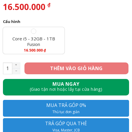
16.500.000
₫
Cấu hình
Core i5 - 32GB - 1TB
Fusion
16.500.000
₫
IMac 2019 21.5 inch 4K i5 / Ram 32GB/ 1TB Fusion số lượng
THÊM VÀO GIỎ HÀNG
MUA NGAY
(Giao tận nơi hoặc lấy tại cửa hàng)
MUA TRẢ GÓP 0%
Thủ tục đơn giản
TRẢ GÓP QUA THẺ
Visa, Master, JCB