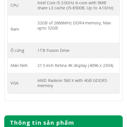
Intel Core i5 3.0GHz 6-core with 9MB
CPU
share L3 cache (I5-8500B, Up to 4.1GHz)
32GB of 2666MHz DDR4 memory, Max
upto 32GB
Ram
Ổ cứng
1TB Fusion Drive
Màn hình
21.5 inch Retina 4K display (4096 x 2304)
AMD Radeon 560 X with 4GB GDDR5
VGA
memory
Thông tin sản phẩm