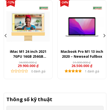
-12%
-24%
iMac M1 24 inch 2021
Macbook Pro M1 13 inch
7GPU 16GB 256GB
2020 – Newseal Fullbox
(Likenew)
34.000.000
31.000.000
₫
₫
29.900.000
₫
26.500.000
₫
0 đánh giá
1 đánh giá
Thông số kỹ thuật