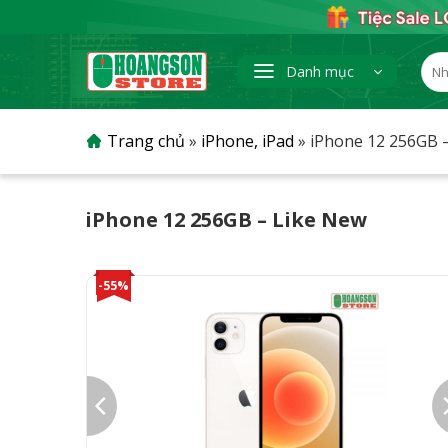
Skip
to
content
Tìm
Danh mục
kiếm
Trang chủ
»
iPhone, iPad
»
iPhone 12 256GB 
iPhone 12 256GB – Like New
-55%