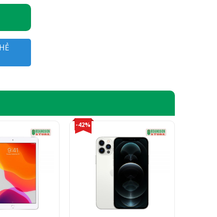
HẺ
-42%