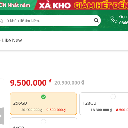
Gọi 
0866
:
– Like New
9.500.000
₫
₫
20.900.000
256GB
128GB
20.900.000
18.300.000
9.500.000
₫
8.500.
₫
₫
64GB