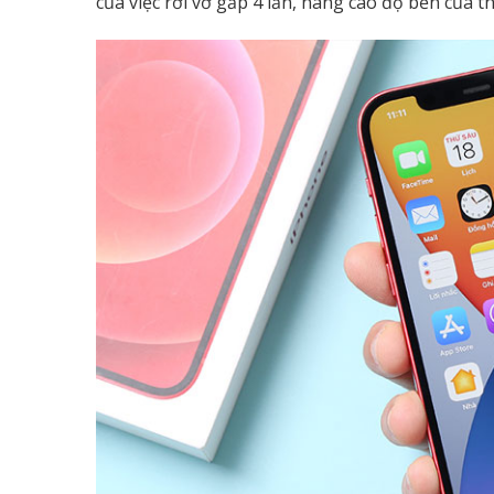
của việc rơi vỡ gấp 4 lần, nâng cao độ bền của thi