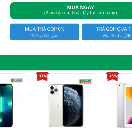
MUA NGAY
(Giao tận nơi hoặc lấy tại cửa hàng)
MUA TRẢ GÓP 0%
TRẢ GÓP QUA T
Thủ tục đơn giản
Visa, Master, JCB
-11%
-45%