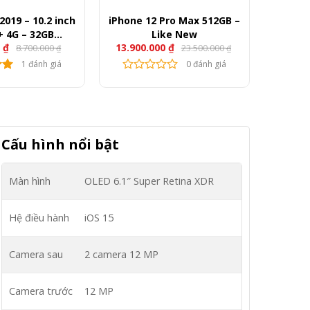
2019 – 10.2 inch
iPhone 12 Pro Max 512GB –
+ 4G – 32GB
Like New
0
₫
13.900.000
₫
8.700.000
23.500.000
ikeNew)
₫
₫
1 đánh giá
0 đánh giá
Cấu hình nổi bật
Màn hình
OLED
6.1″
Super Retina XDR
Hệ điều hành
iOS 15
Camera sau
2 camera 12 MP
Camera trước
12 MP