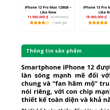
 14 Pro
iPhone 12 Pro Max 128GB –
iPhone 13 Pro 
Like New
Like 
11.900.000
₫
18.900.000
₫
00.000
20.900.000
₫
₫
nh giá
1 đánh giá
Thông tin sản phẩm
Smartphone
iPhone 12
được
làn sóng mạnh mẽ đối vớ
chung và “fan hâm mộ” tru
nói riêng, với con chip mạ
thiết kế toàn diện và khả n