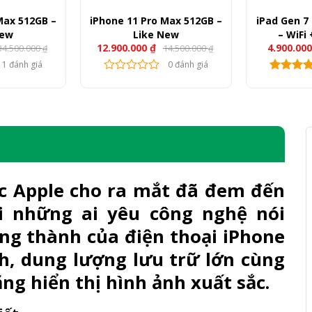
Max 512GB –
iPhone 11 Pro Max 512GB –
iPad Gen 7 
New
Like New
– WiFi 
12.900.000
₫
4.900.00
34.500.000
14.500.000
(L
₫
₫
1 đánh giá
0 đánh giá
 Apple cho ra mắt đã đem đến
i những ai yêu công nghệ nói
ng thành của điện thoại iPhone
nh, dung lượng lưu trữ lớn cùng
ăng hiển thị hình ảnh xuất sắc.