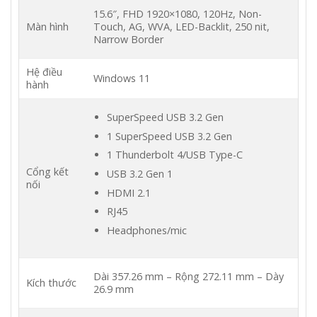
15.6″, FHD 1920×1080, 120Hz, Non-
Màn hình
Touch, AG, WVA, LED-Backlit, 250 nit,
Narrow Border
Hệ điều
Windows 11
hành
SuperSpeed USB 3.2 Gen
1 SuperSpeed USB 3.2 Gen
1 Thunderbolt 4/USB Type-C
Cổng kết
USB 3.2 Gen 1
nối
HDMI 2.1
RJ45
Headphones/mic
Dài 357.26 mm – Rộng 272.11 mm – Dày
Kích thước
26.9 mm