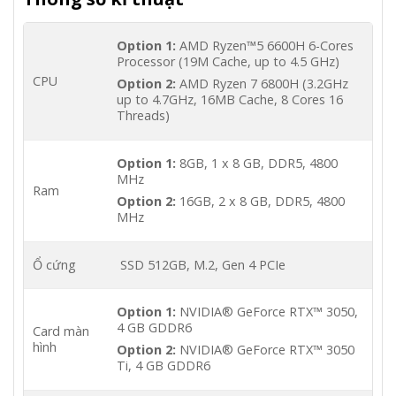
Option 1:
AMD Ryzen™5 6600H 6-Cores
Processor (19M Cache, up to 4.5 GHz)
CPU
Option 2:
AMD Ryzen 7 6800H (3.2GHz
up to 4.7GHz, 16MB Cache, 8 Cores 16
Threads)
Option 1:
8GB, 1 x 8 GB, DDR5, 4800
MHz
Ram
Option 2:
16GB, 2 x 8 GB, DDR5, 4800
MHz
Ổ cứng
SSD 512GB, M.2, Gen 4 PCIe
Option 1:
NVIDIA® GeForce RTX™ 3050,
4 GB GDDR6
Card màn
hình
Option 2:
NVIDIA® GeForce RTX™ 3050
Ti, 4 GB GDDR6