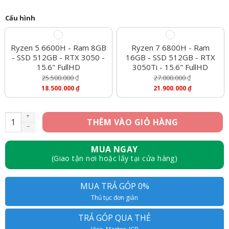
Cấu hình
Ryzen 5 6600H - Ram 8GB
Ryzen 7 6800H - Ram
- SSD 512GB - RTX 3050 -
16GB - SSD 512GB - RTX
15.6" FullHD
3050Ti - 15.6" FullHD
25.500.000
₫
27.000.000
₫
Giá
Giá
18.500.000
₫
21.900.000
₫
Gốc
Gốc
Giá
Giá
Là:
Là:
Hiện
Hiện
25.500.000 ₫.
27.000.000 ₫.
Tại
Tại
[Mới 100%] Laptop Gaming Dell G15 5525 - Ryzen 5 6600H, Ra
THÊM VÀO GIỎ HÀNG
Là:
Là:
18.500.000 ₫.
21.900.000 ₫.
MUA NGAY
(Giao tận nơi hoặc lấy tại cửa hàng)
MUA TRẢ GÓP 0%
Thủ tục đơn giản
TRẢ GÓP QUA THẺ