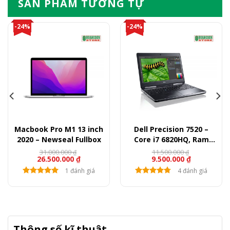
SẢN PHẨM TƯƠNG TỰ
-24%
-24%
Macbook Pro M1 13 inch
Dell Precision 7520 –
2020 – Newseal Fullbox
Core i7 6820HQ, Ram
16GB, SSD 512GB, Quadro
31.000.000
11.500.000
₫
₫
26.500.000
₫
9.500.000
₫
M1200, 15.6″ FullHD
1 đánh giá
4 đánh giá
Thông số kĩ thuật