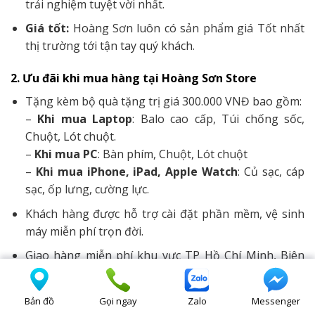
trải nghiệm tuyệt vời nhất.
Giá tốt:
Hoàng Sơn luôn có sản phẩm giá Tốt nhất
thị trường tới tận tay quý khách.
2. Ưu đãi khi mua hàng tại Hoàng Sơn Store
Tặng kèm bộ quà tặng trị giá 300.000 VNĐ bao gồm:
–
Khi mua Laptop
: Balo cao cấp, Túi chống sốc,
Chuột, Lót chuột.
–
Khi mua PC
: Bàn phím, Chuột, Lót chuột
–
Khi mua iPhone, iPad, Apple Watch
: Củ sạc, cáp
sạc, ốp lưng, cường lực.
Khách hàng được hỗ trợ cài đặt phần mềm, vệ sinh
máy miễn phí trọn đời.
Giao hàng miễn phí khu vực TP Hồ Chí Minh, Biên
Hoà, Bình Dương, Hà Tĩnh (Trong bán kính 20km)
Bản đồ
Gọi ngay
Zalo
Messenger
3. Dịch vụ bảo hành tiêu chuẩn hàng đầu