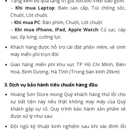
Tặng kèm bộ quà tặng trị giá 300.000 VNĐ bao gồm:
–
Khi mua Laptop
: Balo cao cấp, Túi chống sốc,
Chuột, Lót chuột.
–
Khi mua PC
: Bàn phím, Chuột, Lót chuột
–
Khi mua iPhone, iPad, Apple Watch
: Củ sạc, cáp
sạc, ốp lưng, cường lực.
Khách hàng được hỗ trợ cài đặt phần mềm, vệ sinh
máy miễn phí trọn đời.
Giao hàng miễn phí khu vực TP Hồ Chí Minh, Biên
Hoà, Bình Dương, Hà Tĩnh (Trong bán kính 20km)
3. Dịch vụ bảo hành tiêu chuẩn hàng đầu
Hoàng Sơn Store mong Quý khách hàng thứ lỗi cho
sự bất tiện này nếu thật không may máy của Quý
khách gặp sự cố. Quy trình bảo hành sản phẩm sẽ
được xử lý như sau:
Đội ngũ kỹ thuật kinh nghiệm sau khi xác định lỗi