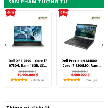
SẢN PHẨM TƯƠNG TỰ
-54%
-27%
Dell XPS 7590 – Core i7
Dell Precision M4800 –
9750H, Ram 16GB, SSD
Core i7 4800MQ, Ram
512GB, Quadro GTX 1650,
8GB, SSD 240GB, HDD
15.900.000
9.500.000
₫
₫
10.900.000
₫
6.900.000
₫
15.6″ FullHD
500GB, Quadro K1100M,
15.6″ FullHD
2 đánh giá
6 đánh giá
Thông số kĩ thuật