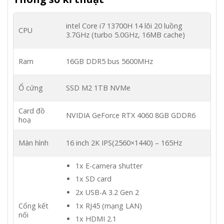
intel Core i7 13700H 14 lõi 20 luồng
CPU
3.7GHz (turbo 5.0GHz, 16MB cache)
Ram
16GB DDR5 bus 5600MHz
Ổ cứng
SSD M2 1TB NVMe
Card đồ
NVIDIA GeForce RTX 4060 8GB GDDR6
hoạ
Màn hình
16 inch 2K IPS(2560×1440) – 165Hz
1x E-camera shutter
1x SD card
2x USB-A 3.2 Gen 2
1x RJ45 (mạng LAN)
Cổng kết
nối
1x HDMI 2.1