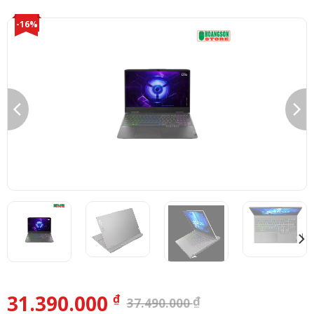
-16%
31.390.000
₫
₫
37.490.000