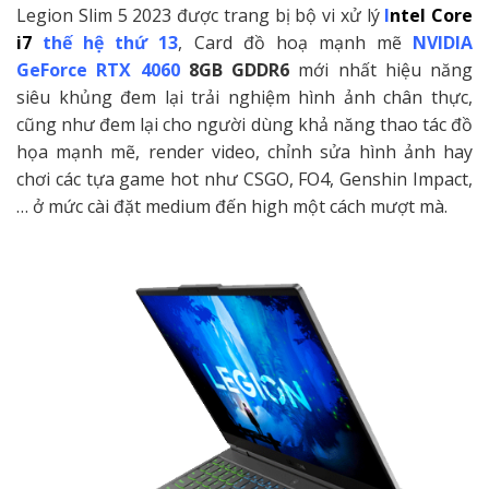
Legion Slim 5 2023 được trang bị bộ vi xử lý
I
ntel Core
i7
thế hệ thứ 13
, Card đồ hoạ mạnh mẽ
NVIDIA
GeForce RTX 4060
8GB GDDR6
mới nhất hiệu năng
siêu khủng
đem lại trải nghiệm hình ảnh chân thực,
cũng như đem lại cho người dùng khả năng thao tác đồ
họa mạnh mẽ, render video, chỉnh sửa hình ảnh hay
chơi các tựa game hot như CSGO, FO4, Genshin Impact,
… ở mức cài đặt medium đến high một cách mượt mà.