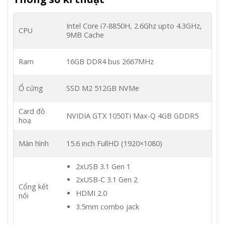
Intel Core i7-8850H, 2.6Ghz upto 4.3GHz,
CPU
9MB Cache
Ram
16GB DDR4 bus 2667MHz
Ổ cứng
SSD M2 512GB NVMe
Card đồ
NVIDIA GTX 1050Ti Max-Q 4GB GDDR5
hoạ
Màn hình
15.6 inch FullHD (1920×1080)
2xUSB 3.1 Gen 1
2xUSB-C 3.1 Gen 2
Cổng kết
HDMI 2.0
nối
3.5mm combo jack