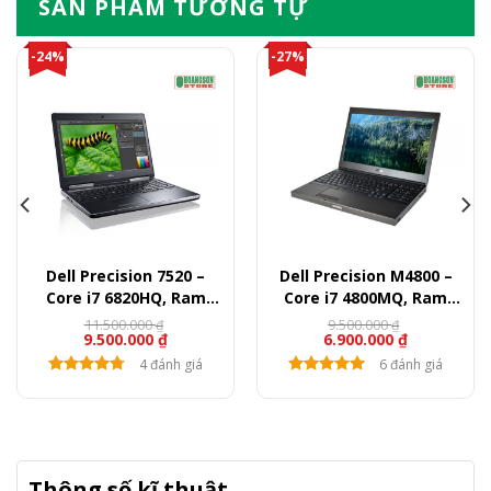
SẢN PHẨM TƯƠNG TỰ
-24%
-27%
Dell Precision 7520 –
Dell Precision M4800 –
Core i7 6820HQ, Ram
Core i7 4800MQ, Ram
16GB, SSD 512GB, Quadro
8GB, SSD 240GB, HDD
11.500.000
9.500.000
₫
₫
9.500.000
₫
6.900.000
₫
M1200, 15.6″ FullHD
500GB, Quadro K1100M,
15.6″ FullHD
4 đánh giá
6 đánh giá
Thông số kĩ thuật