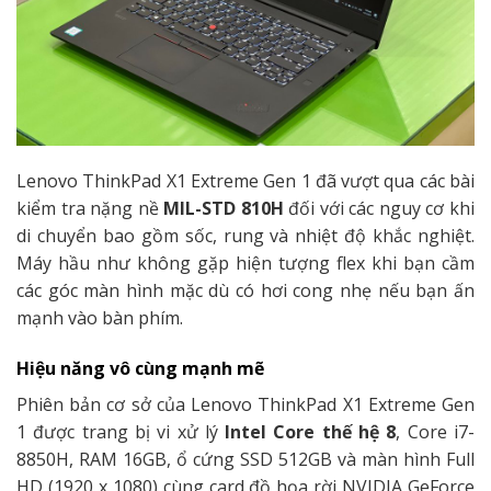
Lenovo ThinkPad X1 Extreme Gen 1 đã vượt qua các bài
kiểm tra nặng nề
MIL-STD 810H
đối với các nguy cơ khi
di chuyển bao gồm sốc, rung và nhiệt độ khắc nghiệt.
Máy hầu như không gặp hiện tượng flex khi bạn cầm
các góc màn hình mặc dù có hơi cong nhẹ nếu bạn ấn
mạnh vào bàn phím.
Hiệu năng vô cùng mạnh mẽ
Phiên bản cơ sở của Lenovo ThinkPad X1 Extreme Gen
1 được trang bị vi xử lý
Intel Core thế hệ 8
, Core i7-
8850H, RAM 16GB, ổ cứng SSD 512GB và màn hình Full
HD (1920 x 1080) cùng card đồ họa rời NVIDIA GeForce