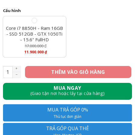
Cấu hình
Core i7 8850H - Ram 16GB
- SSD 512GB - GTX 1050Ti
- 15.6" FullHD
17.000.000
₫
Giá
11.900.000
₫
Gốc
Giá
Là:
Hiện
17.000.000 ₫.
Tại
Lenovo Thinkpad X1 Extreme Gen 1 - Core i7 8850H, Ram 16GB
THÊM VÀO GIỎ HÀNG
Là:
11.900.000 ₫.
MUA NGAY
(Giao tận nơi hoặc lấy tại cửa hàng)
MUA TRẢ GÓP 0%
Thủ tục đơn giản
TRẢ GÓP QUA THẺ