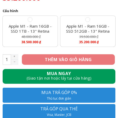
Cấu hình
Apple M1 - Ram 16GB -
Apple M1 - Ram 16GB -
SSD 1TB - 13" Retina
SSD 512GB - 13" Retina
48.000.000
₫
39.500.000
₫
Giá
Giá
38.500.000
₫
35.200.000
₫
Gốc
Gốc
Giá
Giá
Là:
Là:
Hiện
Hiện
48.000.000 ₫.
39.500.000 ₫.
Tại
Tại
Macbook Pro M1 14 inch 2021 - Like New số lượng
THÊM VÀO GIỎ HÀNG
Là:
Là:
38.500.000 ₫.
35.200.000 ₫.
MUA NGAY
(Giao tận nơi hoặc lấy tại cửa hàng)
MUA TRẢ GÓP 0%
Thủ tục đơn giản
TRẢ GÓP QUA THẺ
Visa, Master, JCB