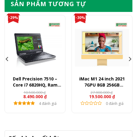
SẢN PHẨM TƯƠNG TỰ
-29%
-30%
Dell Precision 7510 –
iMac M1 24 inch 2021
Core i7 6820HQ, Ram
7GPU 8GB 256GB
8GB, SSD 256GB, HDD
(Likenew)
10.500.000
27.900.000
₫
₫
8.490.000
₫
19.500.000
₫
500GB, Quadro M1000,
15.6″ FullHD
4 đánh giá
0 đánh giá