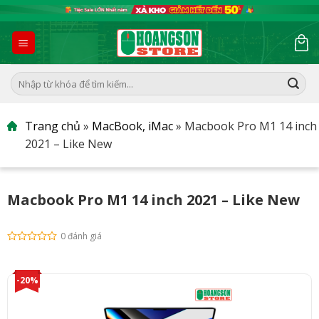
Skip
to
content
Tìm
kiếm:
Trang chủ
»
MacBook, iMac
»
Macbook Pro M1 14 inch
2021 – Like New
Macbook Pro M1 14 inch 2021 – Like New
0 đánh giá
-20%