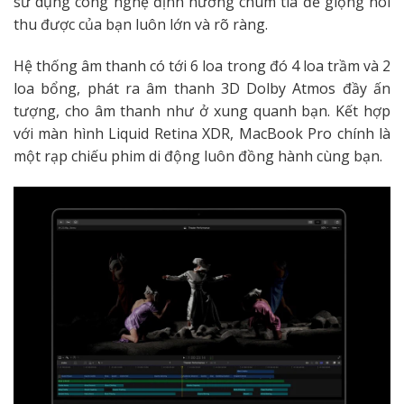
sử dụng công nghệ định hướng chùm tia để giọng nói
thu được của bạn luôn lớn và rõ ràng.
Hệ thống âm thanh có tới 6 loa trong đó 4 loa trầm và 2
loa bổng, phát ra âm thanh 3D Dolby Atmos đầy ấn
tượng, cho âm thanh như ở xung quanh bạn. Kết hợp
với màn hình Liquid Retina XDR, MacBook Pro chính là
một rạp chiếu phim di động luôn đồng hành cùng bạn.