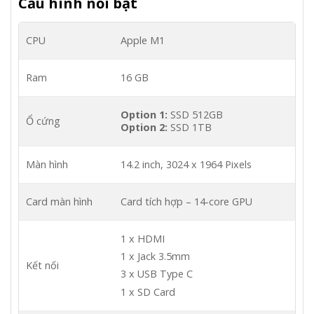
Cấu hình nổi bật
CPU
Apple M1
Ram
16 GB
Option 1:
SSD 512GB
Ổ cứng
Option 2:
SSD 1TB
Màn hình
14.2 inch, 3024 x 1964 Pixels
Card màn hình
Card tích hợp – 14-core GPU
1 x HDMI
1 x Jack 3.5mm
Kết nối
3 x USB Type C
1 x SD Card