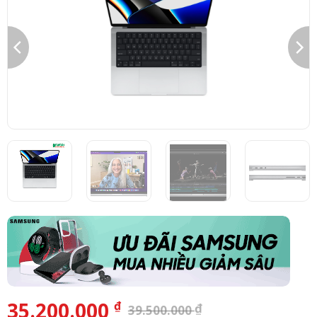
35.200.000
₫
₫
39.500.000