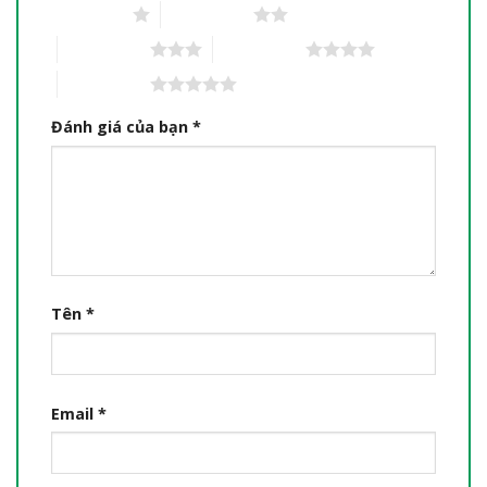
1 trên 5 sao
2 trên 5 sao
3 trên 5 sao
4 trên 5 sao
5 trên 5 sao
Đánh giá của bạn
*
Tên
*
Email
*