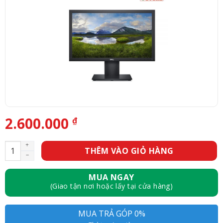
2.600.000
₫
Màn hình Dell E1920H - 18.5inch - HD - 60Hz số lượng
THÊM VÀO GIỎ HÀNG
MUA NGAY
(Giao tận nơi hoặc lấy tại cửa hàng)
MUA TRẢ GÓP 0%