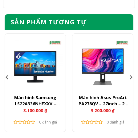
SẢN PHẨM TƯƠNG TỰ
Màn hình Samsung
Màn hình Asus ProArt
LS22A336NHEXXV –
PA278QV – 27inch – 2K
21,5inch – FullHD – 60Hz
IPS – 75Hz – 350nits
3.100.000
₫
9.200.000
₫
– 250nits
0 đánh giá
0 đánh giá