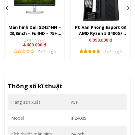
Màn hình Dell S2421HN –
PC Văn Phòng Esport 03
23,8inch – FullHD – 75Hz
AMD Ryzen 5 3400G/
– 250nits
B450/ Ram 16GB/ SSD
6.990.000
₫
4.950.000
₫
Giá
Giá
4.600.000
₫
256GB
gốc
hiện
là:
tại
0 đánh giá
1 đánh giá
4.950.000 ₫.
là:
4.600.000 ₫.
Thông số kĩ thuật
Hãng sản xuất
VSP
Model
IP2408S
Kích thước màn hình
24 inch