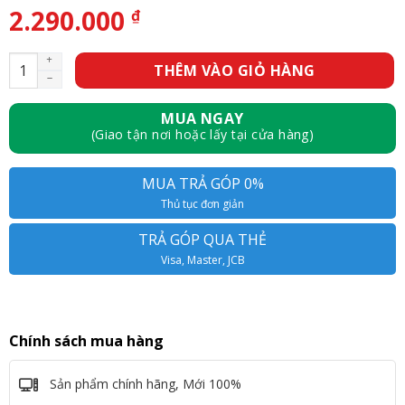
2.290.000
₫
Màn hình VSP V2408S - 23.8 inch - FullHD - 75Hz - 250nits số 
THÊM VÀO GIỎ HÀNG
MUA NGAY
(Giao tận nơi hoặc lấy tại cửa hàng)
MUA TRẢ GÓP 0%
Thủ tục đơn giản
TRẢ GÓP QUA THẺ
Visa, Master, JCB
Chính sách mua hàng
Sản phẩm chính hãng, Mới 100%