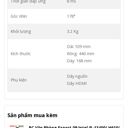
Thời gian đáp ứng
8 ms
Góc nhìn
178°
Khối lượng
3.2 Kg
Dài: 539 mm
Kích thước
Rông: 440 mm
Dày: 168 mm
Dây nguồn
Phụ kiện
Dây HDMI
Sản phẩm mua kèm
PC Văn Phòng Esport 09 Intel i5-13400/ H610/