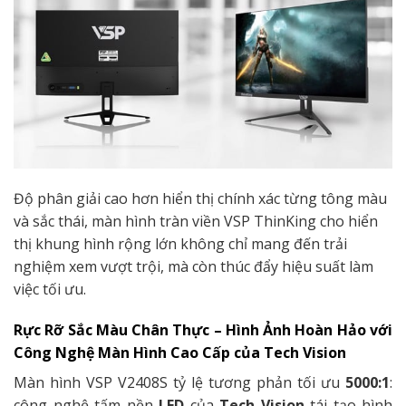
Độ phân giải cao hơn hiển thị chính xác từng tông màu
và sắc thái, màn hình tràn viền VSP ThinKing cho hiển
thị khung hình rộng lớn không chỉ mang đến trải
nghiệm xem vượt trội, mà còn thúc đẩy hiệu suất làm
việc tối ưu.
Rực Rỡ Sắc Màu Chân Thực – Hình Ảnh Hoàn Hảo với
Công Nghệ Màn Hình Cao Cấp của Tech Vision
Màn hình VSP V2408S tỷ lệ tương phản tối ưu
5000:1
:
công nghệ tấm nền
LED
của
Tech Vision
tái tạo hình