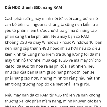
Đổi HDD thành SSD, nâng RAM
Cách phần cứng này mình nói tới cuối cùng bởi vì nó
cần bỏ tiền ra
, ngoài ra chúng ta cũng nên kiểm tra
yếu tố phần mềm trước chứ chưa gì mà đi nâng cấp
phần cứng thì lại phí tiền. Nếu máy bạn có RAM
khoảng 2GB và chạy Windows 7 hoặc Windows 10, bạn
nên nâng cấp thành 4GB hoặc nhiều hơn nếu có điều
kiện kinh tế. Cũng nhớ kiểm tra dung lượng tối đa mà
máy tính hỗ trợ nhé, mua cặp 16GB về mà máy chỉ cho
xài tối đa 8GB thì hóa ra lại phí của. Tất nhiên, nếu
nhu cầu của bạn là làm gì đó nặng nhọc thì bạn sẽ
phải nâng cao hơn, nhưng mình tin rằng hầu hết anh
em trong trường hợp đó đã biết phải làm gì rồi.
Nếu máy bạn đã có RAM từ 4GB trở lên và bạn không
thường xài các phần mềm nặng, mình khuyên các bạn
không cần upgrade lên dung lượng cao hơn nữa. Thứ