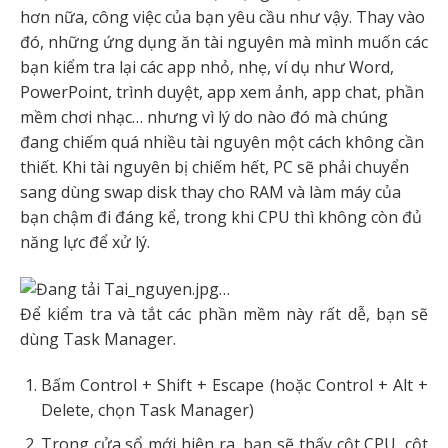
hơn nữa, công việc của bạn yêu cầu như vậy. Thay vào
đó, những ứng dụng ăn tài nguyên mà mình muốn các
bạn kiểm tra lại các app nhỏ, nhẹ, ví dụ như Word,
PowerPoint, trình duyệt, app xem ảnh, app chat, phần
mềm chơi nhạc… nhưng vì lý do nào đó mà chúng
đang chiếm quá nhiều tài nguyên một cách không cần
thiết. Khi tài nguyên bị chiếm hết, PC sẽ phải chuyển
sang dùng swap disk thay cho RAM và làm máy của
bạn chậm đi đáng kể, trong khi CPU thì không còn đủ
năng lực để xử lý.
Để kiểm tra và tắt các phần mềm này rất dễ, bạn sẽ
dùng Task Manager.
Bấm Control + Shift + Escape (hoặc Control + Alt +
Delete, chọn Task Manager)
Trong cửa sổ mới hiện ra, bạn sẽ thấy cột CPU, cột