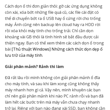
Cách dọn ổ thì đơn giản thôi: gỡ các ứng dụng không
còn xài, xóa bớt những file quá cũ, các file cài đặt có
thể di chuyển bớt ra ổ USB hay ổ cứng rời cho trống
máy. Ảnh cũng nên backup lên cloud hay ra HDD rời
rồi xóa khỏi máy tính cho trống trải. Chỉ cần dọn
khoảng vài GB thôi là tình hình sẽ bắt đầu được cải
thiện ngay. Bạn có thể xem thêm các cách dọn ổ trong
bài
[Thủ thuật Windows] Những cách thức dọn dẹp ổ
lưu trữ của máy tính
.
Giải phân mảnh? Rảnh thì làm
Đã rất lâu rồi mình không còn giải phân mảnh ổ đĩa
cho máy tính, và sau khi làm xong cũng không thấy
máy nhanh hơn gì cả. Vậy nên, mình khuyên các bạn
chỉ nên giải phân mảnh khi nào PC rảnh rỗi và bạn đã
làm hết các bước trên mà máy vẫn chưa chạy nhanh
trở lại. Riêng với bạn nào đang xài SSD, bạn không cần