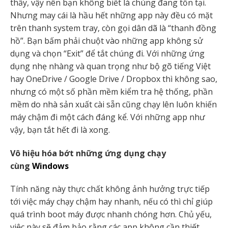
thấy, vậy nên bạn không biết là chúng đang tồn tại.
Nhưng may cái là hầu hết những app này đều có mặt
trên thanh system tray, còn gọi dân dã là “thanh đồng
hồ”. Bạn bấm phải chuột vào những app không sử
dụng và chọn “Exit” để tắt chúng đi. Với những ứng
dụng nhẹ nhàng và quan trọng như bộ gõ tiếng Việt
hay OneDrive / Google Drive / Dropbox thì không sao,
nhưng có một số phần mềm kiểm tra hệ thống, phần
mềm do nhà sản xuất cài sẵn cũng chạy lên luôn khiến
máy chậm đi một cách đáng kể. Với những app như
vậy, bạn tắt hết đi là xong.
Vô hiệu hóa bớt những ứng dụng chạy
cùng
Windows
Tính năng này thực chất không ảnh hưởng trực tiếp
tới việc máy chạy chậm hay nhanh, nếu có thì chỉ giúp
quá trình boot máy được nhanh chóng hơn. Chủ yếu,
việc này sẽ đảm bảo rằng các app không cần thiết