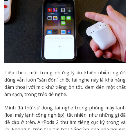
Tiếp theo, một trong những lý do khiến nhiều người
dùng vẫn luôn “săn đón” chiếc tai nghe này là khả năng
đàm thoại với mic khử tiếng ồn tốt, đem đến một chất
âm sạch, trong trẻo dễ nghe.
Mình đã thử sử dụng tai nghe trong phòng máy lạnh
(loại máy lạnh công nghiệp), tất nhiên, như những gì đã
đề cập ở trên, AirPods 2 thu âm tiếng cực kỳ trong và
rõ, không bị trộn tạp âm hay tiếng ồn phà phà hơi gió