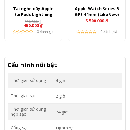
Tai nghe dây Apple
Apple Watch Series 5
EarPods Lightning
GPS 44mm (LikeNew)
5.500.000
₫
550.000
₫
Giá
Giá
450.000
₫
gốc
hiện
là:
tại
0 đánh giá
0 đánh giá
550.000 ₫.
là:
450.000 ₫.
Cấu hình nổi bật
Thời gian sử dụng
4 giờ
Thời gian sạc
2 giờ
Thời gian sử dụng
24 giờ
hộp sạc
Cổng sạc
Lightning