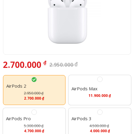
2.700.000
₫
₫
2.950.000
Giá
Giá
gốc
hiện
là:
tại
2.950.000 ₫.
là:
2.700.000 ₫.
AirPods 2
AirPods Max
2.950.000
₫
11.900.000
₫
Giá
Giá
2.700.000
₫
gốc
hiện
là:
tại
2.950.000 ₫.
là:
2.700.000 ₫.
AirPods Pro
AirPods 3
5.300.000
4.500.000
₫
₫
Giá
Giá
Giá
Giá
4.700.000
₫
4.000.000
₫
gốc
hiện
gốc
hiện