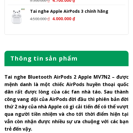
₫
4.700.000
₫
5.300.000
gốc
hiện
Tai nghe Apple AirPods 3 chính hãng
là:
tại
Giá
Giá
5.300.000 ₫.
là:
₫
4.000.000
₫
4.500.000
gốc
hiện
4.700.000 ₫.
là:
tại
4.500.000 ₫.
là:
4.000.000 ₫.
Thông tin sản phẩm
Tai nghe Bluetooth AirPods 2 Apple MV7N2 – được
mệnh danh là một chiếc AirPods huyền thoại quốc
dân rất được lòng của các fan nhà táo. Sau thành
công vang dội của AirPods đời đầu thì phiên bản đời
thứ 2 này của nhà Apple có gì cải tiến để có thể vượt
qua người tiền nhiệm và cho tới thời điểm hiện tại
vẫn còn nhận được nhiều sự ưa chuộng với các bạn
trẻ đến vậy.