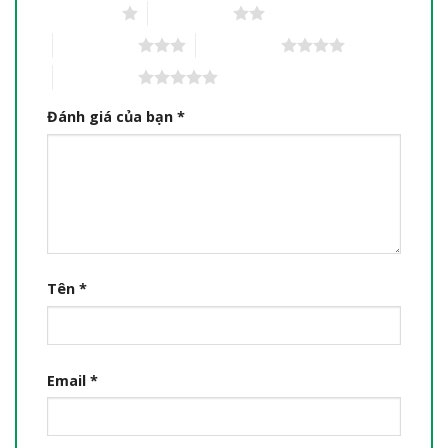
1 trên 5 sao
2 trên 5 sao
3 trên 5 sao
4 trên 5 sao
5 trên 5 sao
Đánh giá của bạn
*
Tên
*
Email
*