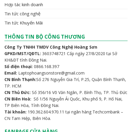
Hợp tác kinh doanh
Tin tức công nghệ
Tin tức Khuyến Mãi
THÔNG TIN BỘ CÔNG THƯƠNG
Công Ty TNHH TMDV Công Nghệ Hoàng Sơn
GPKD/MST/QĐTL:
3603748721 Cấp ngày 27/8/2020 tại Sở
KH&ĐT tỉnh Đồng Nai.
Số điện thoại:
0866.168.397
Email:
Laptophoangsonstore@gmail.com
CN Bình Thạnh:
Số 276 Nguyễn Gia Trí, P.25, Quận Bình Thạnh,
TP. HCM
CN Thủ Đức:
Số 356/16 Võ Văn Ngân, P. Bình Thọ, TP. Thủ Đức
CN Biên Hoà:
Số 1/56 Nguyễn Ái Quốc, Khu phố 9, P. Hố Nai,
TP Biên Hòa, Tỉnh Đồng Nai.
Tài khoản:
190.362.604.970.11 tại ngân hàng Techcombank –
CN Tam Hiệp, Biên Hòa.
FANPAGE CỬA HÀNG