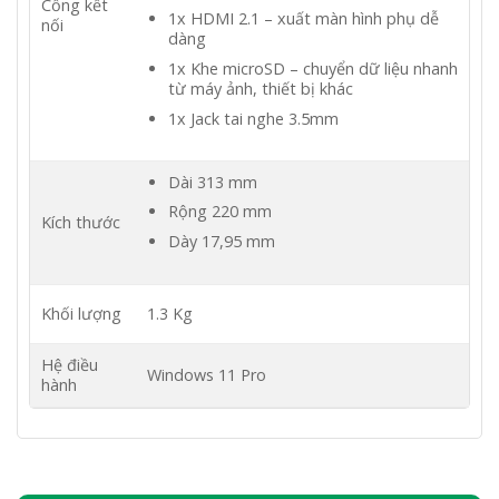
Cổng kết
1x HDMI 2.1 – xuất màn hình phụ dễ
nối
dàng
1x Khe microSD – chuyển dữ liệu nhanh
từ máy ảnh, thiết bị khác
1x Jack tai nghe 3.5mm
Dài 313 mm
Rộng 220 mm
Kích thước
Dày 17,95 mm
Khối lượng
1.3 Kg
Hệ điều
Windows 11 Pro
hành