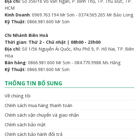
Địa chỉ:
Số 356/16 Võ Văn Ngân, P. Bình Thọ, TP. Thủ Đức, TP.
HCM
Kinh Doanh
: 0969.763.194 Mr Sơn - 0374.565.265 Mr Bảo Long
Kỹ Thuật:
0866.981.600 Mr Sơn
Chi Nhánh Biên Hoà
Thời gian: Thứ 2 - Chủ nhật | 08h00 - 23h00
Địa chỉ:
Số 1/56 Nguyễn Ái Quốc, Khu Phố 9, P. Hố Nai, TP. Biên
Hòa
Bán hàng
: 0866.981.600 Mr Sơn - 084.770.9988 Ms Hằng
Kỹ Thuật:
0866.981.600 Mr Sơn
THÔNG TIN BỔ SUNG
Về chúng tôi
Chính sách mua hàng thanh toán
Chính sách vận chuyển và giao nhận
Chính sách bảo mật
Chính sách bảo hành đổi trả