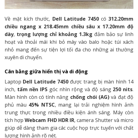
Về mặt kích thước,
Dell Latitude 7450
có
312.20mm
chiều ngang x 218.45mm chiều sâu x 17.20mm độ
dày
,
trọng lượng chỉ khoảng 1.3kg
đảm bảo sự linh
hoạt và thoải mái khi bỏ máy vào balo hoặc túi xách
nhỏ mang đến sự tiện lợi tối đa cho những ai thường
xuyên di chuyển.
Cân bằng giữa hiển thị và di động
Laptop
Dell Latitude 7450
được trang bị màn hình 14
inch,
tấm nền IPS
góc nhìn rộng và độ sáng
250 nits
.
Màn hình còn có tính năng
chống chói (AG)
và đạt độ
phủ màu
45% NTSC
, mang lại trải nghiệm hình ảnh
trung thực trong nhiều điều kiện ánh sáng. Máy còn
tích hợp
Webcam FHD HDR IR
, camera Shutter và micro
giúp dễ dàng tham gia các cuộc họp trực tuyến với chất
lượng hình ảnh rõ nét.