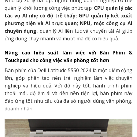
Nhờ bộ xử lý ba lớp, người dùng doanh nghiệp có thể
quản lý khối lượng công việc phức tạp:
CPU quản lý các
tác vụ AI nhẹ có độ trễ thấp; GPU quản lý kết xuất
phương tiện và AI trực quan; NPU, một công cụ AI
chuyên dụng,
quản lý AI liên tục và chuyển tải AI giúp
ứng dụng chạy nhanh và mượt mà để có hiệu quả.
Nâng cao hiệu suất làm việc với Bàn Phím &
Touchpad cho công việc văn phòng tốt hơn
Bàn phím của Dell Latitude 5550 2024 là một điểm cộng
lớn, góp phần tạo nên trải nghiệm làm việc chuyên
nghiệp và hiệu quả. Với độ nảy tốt, hành trình phím
thoải mái, độ êm ái và đèn nền tiện lợi, bàn phím này
đáp ứng tốt nhu cầu của đa số người dùng văn phòng,
doanh nhân.