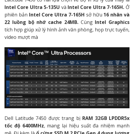
Intel Core Ultra 5-135U
và
Intel Core Ultra 7-165H.
Ở
phiên bản
Intel Core Ultra 7-165H
sở hữu
16 nhân và
22 luồng bộ nhớ cache 24MB.
Cùng
Intel Graphics
tích hợp giúp xử lý hình ảnh văn phòng, họp trực tuyến,
video mượt mà
Dell Latitude 7450 được trang bị
RAM 32GB LPDDR5x
tốc độ 6400MHz
, mang lại hiệu suất đa nhiệm mạnh
mẽ. Đi kèm là
ổ cứng SSD M.2 PCIe Gen 4 dung lượng