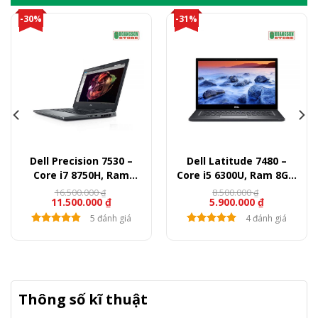
-30%
-31%
Dell Precision 7530 –
Dell Latitude 7480 –
Core i7 8750H, Ram
Core i5 6300U, Ram 8GB,
16GB, SSD 512GB, Quadro
SSD 256GB, 14″ FullHD
16.500.000
8.500.000
₫
₫
11.500.000
₫
5.900.000
₫
P1000, 15.6″ FullHD
5 đánh giá
4 đánh giá
Thông số kĩ thuật