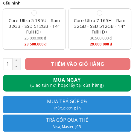
Cấu hình
Core Ultra 5 135U - Ram
Core Ultra 7 165H - Ram
32GB - SSD 512GB - 14"
32GB - SSD 512GB - 14"
FullHD+
FullHD+
25.000.000
₫
30.500.000
₫
Giá
Giá
23.500.000
₫
29.000.000
₫
Gốc
Gốc
Giá
Giá
Là:
Là:
Hiện
Hiện
25.000.000 ₫.
30.500.000 ₫.
Tại
Tại
[Mới 100%] Dell Latitude 7450 – Core Ultra 5 135H, Ram 16GB
THÊM VÀO GIỎ HÀNG
Là:
Là:
23.500.000 ₫.
29.000.000 ₫.
MUA NGAY
(Giao tận nơi hoặc lấy tại cửa hàng)
MUA TRẢ GÓP 0%
Thủ tục đơn giản
TRẢ GÓP QUA THẺ
Visa, Master, JCB