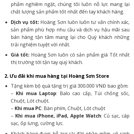
phẩm nghiêm ngặt, chúng tôi luôn nỗ lực mang lại
chất lượng sản phẩm tốt nhất đến tay khách hàng.
Dịch vụ tốt:
Hoàng Sơn luôn luôn tư vấn chính xác,
sản phẩm phù hợp nhu cầu và dịch vụ hậu mãi sau
bán hàng tận tâm mang lại cho Quý khách những
trải nghiệm tuyệt vời nhất.
Giá tốt:
Hoàng Sơn luôn có sản phẩm giá Tốt nhất
thị trường tới tận tay quý khách.
2. Ưu đãi khi mua hàng tại Hoàng Sơn Store
Tặng kèm bộ quà tặng trị giá 300.000 VNĐ bao gồm:
–
Khi mua Laptop
: Balo cao cấp, Túi chống sốc,
Chuột, Lót chuột.
–
Khi mua PC
: Bàn phím, Chuột, Lót chuột
–
Khi mua iPhone, iPad, Apple Watch
: Củ sạc, cáp
sạc, ốp lưng, cường lực.
Khách hàng được hỗ trợ cài đặt phần mềm, vệ sinh