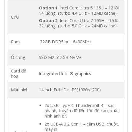
Option 1
: Intel Core Ultra 5 135U – 12 lõi
14 luồng (turbo 4.4 GHz – 12MB cache)
CPU
Option 2:
Intel Core Ultra 7 165H – 16 lõi
22 luồng (turbo 5.0 GHz – 24MB cache)
Ram
32GB DDR5 bus 6400MHz
Ổ cứng
SSD M2 512GB NVMe
Card đồ
Integrated Intel® graphics
hoạ
Màn hình
14 inch FullHD+ IPS(1920×1200)
2x USB Type-C Thunderbolt 4 – sạc
nhanh, truyền dữ liệu tốc độ cao, xuất
hình ảnh 8K
2x USB-A 3.2 Gen 1 – cắm USB, chuột,
máy in