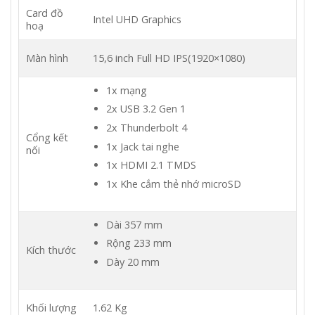
Card đồ
Intel UHD Graphics
hoạ
Màn hình
15,6 inch Full HD IPS(1920×1080)
1x mạng
2x USB 3.2 Gen 1
2x Thunderbolt 4
Cổng kết
1x Jack tai nghe
nối
1x HDMI 2.1 TMDS
1x Khe cắm thẻ nhớ microSD
Dài 357 mm
Rộng 233 mm
Kích thước
Dày 20 mm
Khối lượng
1.62 Kg