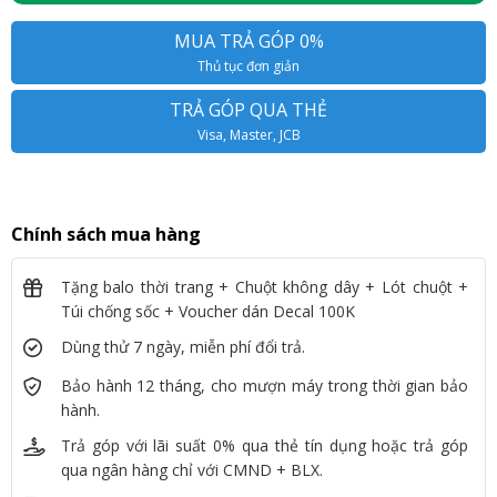
MUA TRẢ GÓP 0%
Thủ tục đơn giản
TRẢ GÓP QUA THẺ
Visa, Master, JCB
Chính sách mua hàng
Tặng balo thời trang + Chuột không dây + Lót chuột +
Túi chống sốc + Voucher dán Decal 100K
Dùng thử 7 ngày, miễn phí đổi trả.
Bảo hành 12 tháng, cho mượn máy trong thời gian bảo
hành.
Trả góp với lãi suất 0% qua thẻ tín dụng hoặc trả góp
qua ngân hàng chỉ với CMND + BLX.