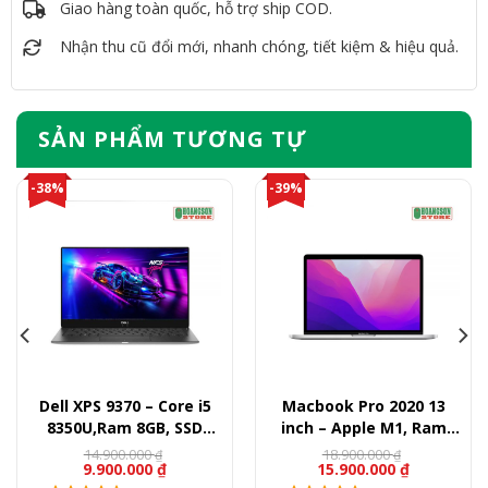
Giao hàng toàn quốc, hỗ trợ ship COD.
Nhận thu cũ đổi mới, nhanh chóng, tiết kiệm & hiệu quả.
SẢN PHẨM TƯƠNG TỰ
-38%
-39%
Dell XPS 9370 – Core i5
Macbook Pro 2020 13
8350U,Ram 8GB, SSD
inch – Apple M1, Ram
256GB, 13.3″ FullHD
8GB, SSD 256GB, 13″
14.900.000
18.900.000
₫
₫
9.900.000
₫
15.900.000
₫
Retina