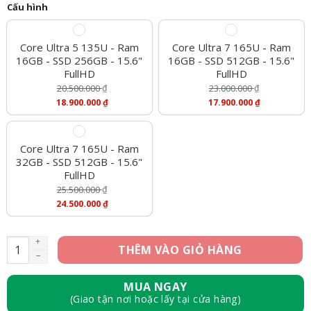
Cấu hình
Core Ultra 5 135U - Ram
Core Ultra 7 165U - Ram
16GB - SSD 256GB - 15.6"
16GB - SSD 512GB - 15.6"
FullHD
FullHD
20.500.000
₫
23.000.000
₫
Giá
Giá
18.900.000
₫
17.900.000
₫
Gốc
Gốc
Giá
Giá
Là:
Là:
Hiện
Hiện
20.500.000 ₫.
23.000.000 ₫.
Tại
Tại
Là:
Là:
Core Ultra 7 165U - Ram
18.900.000 ₫.
17.900.000 ₫.
32GB - SSD 512GB - 15.6"
FullHD
25.500.000
₫
Giá
24.500.000
₫
Gốc
Giá
Là:
Hiện
25.500.000 ₫.
Tại
[Mới 100%] Dell Latitude 5550 – Core Ultra 5 135U, Ram 16GB,
THÊM VÀO GIỎ HÀNG
Là:
24.500.000 ₫.
MUA NGAY
(Giao tận nơi hoặc lấy tại cửa hàng)