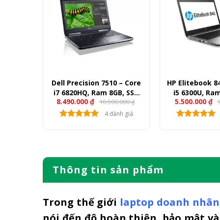
ore i7
Dell Precision 7510 – Core
HP Elitebook 8
, SSD
i7 6820HQ, Ram 8GB, SSD
i5 6300U, Ra
8.490.000
₫
5.500.000
₫
00.000
10.500.000
, 15.6″
256GB, HDD 500GB, Quadro
256GB, 14″
₫
₫
M1000, 15.6″ FullHD
nh giá
4 đánh giá
Thông tin sản phẩm
Trong thế giới
laptop doanh nhân
nói đến độ hoàn thiện, bảo mật v