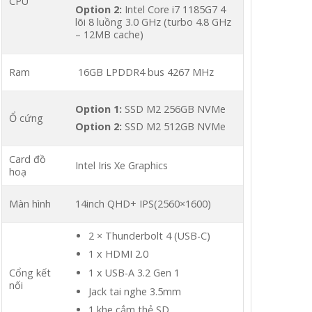
CPU
Option 2:
Intel Core i7 1185G7 4
lõi 8 luồng 3.0 GHz (turbo 4.8 GHz
– 12MB cache)
Ram
16GB LPDDR4 bus 4267 MHz
Option 1:
SSD M2 256GB NVMe
Ổ cứng
Option 2:
SSD M2 512GB NVMe
Card đồ
Intel Iris Xe Graphics
hoạ
Màn hình
14inch QHD+ IPS(2560×1600)
2 × Thunderbolt 4 (USB-C)
1 x HDMI 2.0
Cổng kết
1 x USB-A 3.2 Gen 1
nối
Jack tai nghe 3.5mm
1 khe cắm thẻ SD