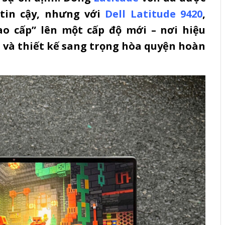
tin cậy, nhưng với
Dell Latitude 9420
,
o cấp” lên một cấp độ mới – nơi hiệu
 và thiết kế sang trọng hòa quyện hoàn