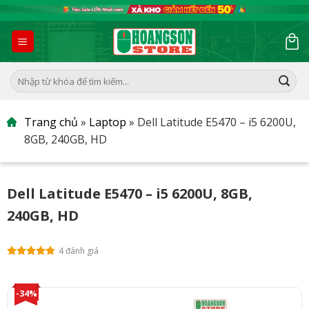
Skip
to
content
Tìm
kiếm:
Trang chủ
»
Laptop
»
Dell Latitude E5470 – i5 6200U,
8GB, 240GB, HD
Dell Latitude E5470 – i5 6200U, 8GB,
240GB, HD
4 đánh giá
-34%