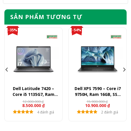
SẢN PHẨM TƯƠNG TỰ
-35%
-54%
Dell Latitude 7420 –
Dell XPS 7590 – Core i7
Core i5 1135G7, Ram
9750H, Ram 16GB, SSD
8GB, SSD 256GB, 14″
512GB, Quadro GTX 1650,
12.000.000
15.900.000
₫
₫
8.500.000
₫
10.900.000
₫
FullHD
15.6″ FullHD
4 đánh giá
2 đánh giá