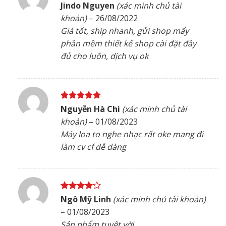
Được xếp
Jindo Nguyen
(xác minh chủ tài
hạng
5
5
khoản)
–
26/08/2022
sao
Giá tốt, ship nhanh, gửi shop mấy
phần mềm thiết kế shop cài đặt đầy
đủ cho luôn, dịch vụ ok
Được xếp
Nguyễn Hà Chi
(xác minh chủ tài
hạng
5
5
khoản)
–
01/08/2023
sao
Máy loa to nghe nhạc rất oke mang đi
làm cv cf dễ dàng
Được
Ngô Mỹ Linh
(xác minh chủ tài khoản)
xếp hạng
–
01/08/2023
4
5 sao
Sản phẩm tuyệt vời