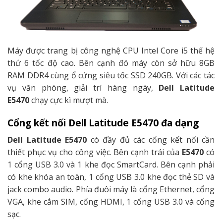
Máy được trang bị công nghệ CPU Intel Core i5 thế hệ
thứ 6 tốc độ cao. Bên cạnh đó máy còn sở hữu 8GB
RAM DDR4 cùng ổ cứng siêu tốc SSD 240GB. Với các tác
vụ văn phòng, giải trí hàng ngày,
Dell Latitude
E5470
chạy cực kì mượt mà.
Cổng kết nối Dell Latitude E5470 đa dạng
Dell Latitude E5470
có đầy đủ các cổng kết nối cần
thiết phục vụ cho công việc. Bên cạnh trái của
E5470
có
1 cổng USB 3.0 và 1 khe đọc SmartCard. Bên cạnh phải
có khe khóa an toàn, 1 cổng USB 3.0 khe đọc thẻ SD và
jack combo audio. Phía đuôi máy là cổng Ethernet, cổng
VGA, khe cắm SIM, cổng HDMI, 1 cổng USB 3.0 và cổng
sạc.