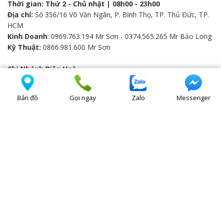
Thời gian: Thứ 2 - Chủ nhật | 08h00 - 23h00
Địa chỉ:
Số 356/16 Võ Văn Ngân, P. Bình Thọ, TP. Thủ Đức, TP.
HCM
Kinh Doanh
: 0969.763.194 Mr Sơn - 0374.565.265 Mr Bảo Long
Kỹ Thuật:
0866.981.600 Mr Sơn
Chi Nhánh Biên Hoà
Thời gian: Thứ 2 - Chủ nhật | 08h00 - 23h00
Địa chỉ:
Số 1/56 Nguyễn Ái Quốc, Khu Phố 9, P. Hố Nai, TP. Biên
Bản đồ
Gọi ngay
Zalo
Messenger
Hòa
Bán hàng
: 0866.981.600 Mr Sơn - 084.770.9988 Ms Hằng
Kỹ Thuật:
0866.981.600 Mr Sơn
THÔNG TIN BỔ SUNG
Về chúng tôi
Chính sách mua hàng thanh toán
Chính sách vận chuyển và giao nhận
Chính sách bảo mật