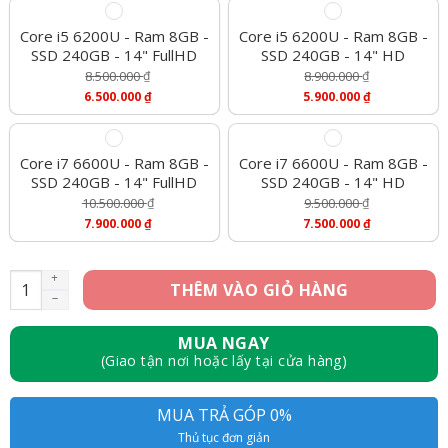
Core i5 6200U - Ram 8GB -
Core i5 6200U - Ram 8GB -
SSD 240GB - 14" FullHD
SSD 240GB - 14" HD
8.500.000
₫
8.900.000
₫
Giá
Giá
6.500.000
₫
5.900.000
₫
Gốc
Gốc
Giá
Giá
Là:
Là:
Hiện
Hiện
8.500.000 ₫.
8.900.000 ₫.
Tại
Tại
Là:
Là:
Core i7 6600U - Ram 8GB -
Core i7 6600U - Ram 8GB -
6.500.000 ₫.
5.900.000 ₫.
SSD 240GB - 14" FullHD
SSD 240GB - 14" HD
10.500.000
₫
9.500.000
₫
Giá
Giá
7.900.000
₫
7.500.000
₫
Gốc
Gốc
Giá
Giá
Là:
Là:
Hiện
Hiện
10.500.000 ₫.
9.500.000 ₫.
Tại
Tại
Dell Latitude E5470 – i5 6200U, 8GB, 240GB, HD số lượng
THÊM VÀO GIỎ HÀNG
Là:
Là:
7.900.000 ₫.
7.500.000 ₫.
MUA NGAY
(Giao tận nơi hoặc lấy tại cửa hàng)
MUA TRẢ GÓP 0%
Thủ tục đơn giản