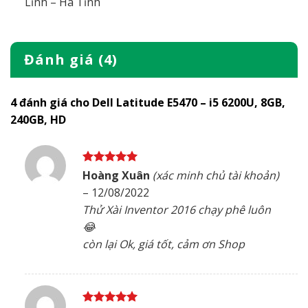
Lĩnh – Hà Tĩnh
Đánh giá (4)
4 đánh giá cho
Dell Latitude E5470 – i5 6200U, 8GB,
240GB, HD
Được xếp
Hoàng Xuân
(xác minh chủ tài khoản)
hạng
5
5
–
12/08/2022
sao
Thử Xài Inventor 2016 chạy phê luôn
😂
còn lại Ok, giá tốt, cảm ơn Shop