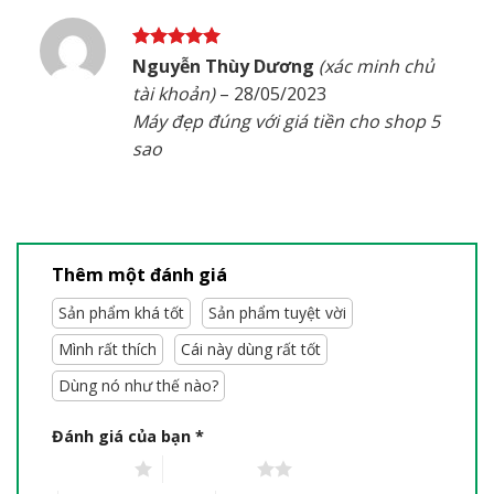
Được xếp
Nguyễn Thùy Dương
(xác minh chủ
hạng
5
5
tài khoản)
–
28/05/2023
sao
Máy đẹp đúng với giá tiền cho shop 5
sao
Thêm một đánh giá
Sản phẩm khá tốt
Sản phẩm tuyệt vời
Mình rất thích
Cái này dùng rất tốt
Dùng nó như thế nào?
Đánh giá của bạn
*
1 trên 5 sao
2 trên 5 sao