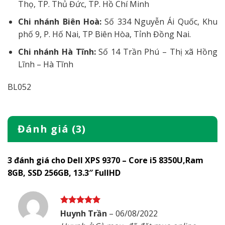
Thọ, TP. Thủ Đức, TP. Hồ Chí Minh
Chi nhánh Biên Hoà:
Số 334 Nguyễn Ái Quốc, Khu
phố 9, P. Hố Nai, TP Biên Hòa, Tỉnh Đồng Nai.
Chi nhánh Hà Tĩnh:
Số 14 Trần Phú – Thị xã Hồng
Lĩnh – Hà Tĩnh
BL052
Đánh giá (3)
3 đánh giá cho
Dell XPS 9370 – Core i5 8350U,Ram
8GB, SSD 256GB, 13.3″ FullHD
Được xếp
Huynh Trần
–
06/08/2022
hạng
5
5