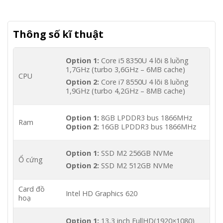
Thông số kĩ thuật
Option 1:
Core i5 8350U 4 lõi 8 luồng
1,7GHz (turbo 3,6GHz – 6MB cache)
CPU
Option 2:
Core i7 8550U 4 lõi 8 luồng
1,9GHz (turbo 4,2GHz – 8MB cache)
Option 1:
8GB LPDDR3 bus 1866MHz
Ram
Option 2:
16GB LPDDR3 bus 1866MHz
Option 1:
SSD M2 256GB NVMe
Ổ cứng
Option 2:
SSD M2 512GB NVMe
Card đồ
Intel HD Graphics 620
hoạ
Option 1:
13,3 inch FullHD(1920×1080)