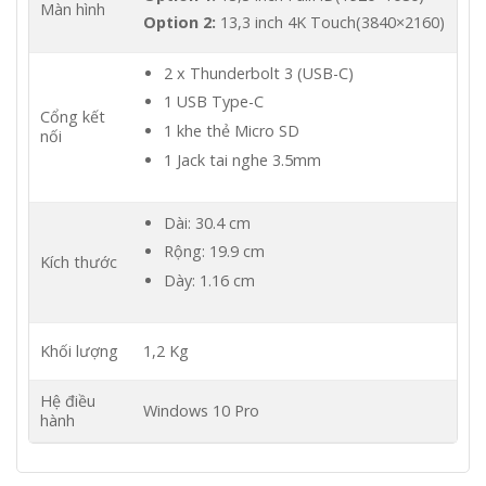
Màn hình
Option 2:
13,3 inch 4K Touch(3840×2160)
2 x Thunderbolt 3 (USB-C)
1 USB Type-C
Cổng kết
1 khe thẻ Micro SD
nối
1 Jack tai nghe 3.5mm
Dài: 30.4 cm
Rộng: 19.9 cm
Kích thước
Dày: 1.16 cm
Khối lượng
1,2 Kg
Hệ điều
Windows 10 Pro
hành