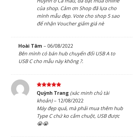
Huynh ở Cà mau, đã đặt mua online
sao
của shop. Cảm ơn Shop đã lựa cho
mình mẫu đẹp. Vote cho shop 5 sao
để nhận Voucher giảm giá nè
Hoài Tâm
–
06/08/2022
Bên mình có bán hub chuyển đổi USB A to
USB C cho mẫu này không ?.
Được xếp
Quỳnh Trang
(xác minh chủ tài
hạng
5
5
khoản)
–
12/08/2022
sao
Máy đẹp quá, mà phải mua thêm hub
Type C chứ ko cắm chuột, USB được
😭😭