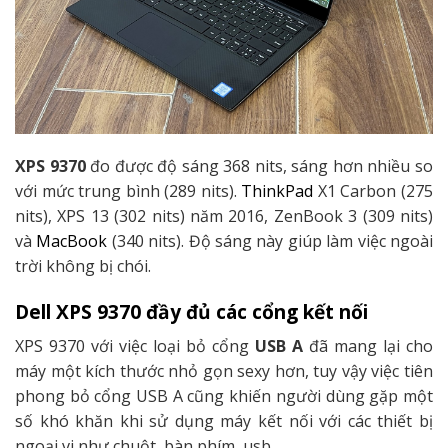
XPS 9370
đo được độ sáng 368 nits, sáng hơn nhiều so
với mức trung bình (289 nits).
ThinkPad
X1 Carbon (275
nits), XPS 13 (302 nits) năm 2016, ZenBook 3 (309 nits)
và
MacBook
(340 nits). Độ sáng này giúp làm việc ngoài
trời không bị chói.
Dell XPS 9370 đầy đủ các cổng kết nối
XPS 9370 với việc loại bỏ cổng
USB A
đã mang lại cho
máy một kích thước nhỏ gọn sexy hơn, tuy vậy việc tiên
phong bỏ cổng USB A cũng khiến người dùng gặp một
số khó khăn khi sử dụng máy kết nối với các thiết bị
ngoại vi như chuột, bàn phím, usb.