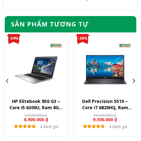
SẢN PHẨM TƯƠNG TỰ
-34%
-36%
HP Elitebook 850 G3 –
Dell Precision 5510 –
Core i5 6300U, Ram 8GB,
Core i7 6820HQ, Ram
SSD 256GB, 15.6″ FullHD
16GB, SSD 512GB, Quadro
10.500.000
14.500.000
₫
₫
6.900.000
₫
9.300.000
₫
M1000, 15.6″ FullHD
4 đánh giá
4 đánh giá