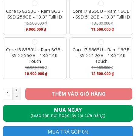
Core i5 8350U - Ram 8GB -
Core i7 8550U - Ram 16GB
SSD 256GB - 13,3" FullHD
- SSD 512GB - 13,3" FullHD
15.500.000
₫
18.500.000
₫
Giá
Giá
9.900.000
₫
11.500.000
₫
Gốc
Gốc
Giá
Giá
Là:
Là:
Hiện
Hiện
15.500.000 ₫.
18.500.000 ₫.
Tại
Tại
Là:
Là:
Core i5 8350U - Ram 8GB -
Core i7 8665U - Ram 16GB
9.900.000 ₫.
11.500.000 ₫.
SSD 256GB - 13.3" 4K
- SSD 512GB - 13.3" 4K
Touch
Touch
16.900.000
₫
14.900.000
₫
Giá
Giá
10.900.000
₫
12.500.000
₫
Gốc
Gốc
Giá
Giá
Là:
Là:
Hiện
Hiện
16.900.000 ₫.
14.900.000 ₫.
Tại
Tại
Dell XPS 9370 - Core i5 8350U,Ram 8GB, SSD 256GB, 13.3" Full
THÊM VÀO GIỎ HÀNG
Là:
Là:
10.900.000 ₫.
12.500.000 ₫.
MUA NGAY
(Giao tận nơi hoặc lấy tại cửa hàng)
MUA TRẢ GÓP 0%