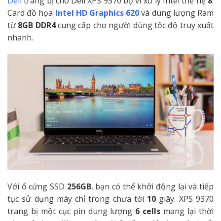
Dell
trang bị cho Dell XPS 9370 bộ vi xử lý Intel thế hệ
8
.
Card đồ họa
Intel HD Graphics 620
và dung lượng Ram
từ
8GB DDR4
cung cấp cho người dùng tốc độ truy xuất
nhanh.
Với ổ cứng SSD
256GB
, bạn có thể khởi động lại và tiếp
tục sử dụng máy chỉ trong chưa tới
10
giây. XPS 9370
trang bị một cục pin dung lượng
6
cells
mang lại thời