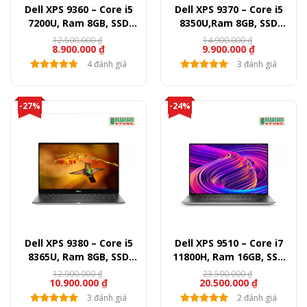
Dell XPS 9360 – Core i5
Dell XPS 9370 – Core i5
7200U, Ram 8GB, SSD
8350U,Ram 8GB, SSD
256GB, 13.3″ FullHD
256GB, 13.3″ FullHD
12.500.000
₫
14.900.000
₫
8.900.000
₫
9.900.000
₫
4 đánh giá
3 đánh giá
-27%
-24%
Dell XPS 9380 – Core i5
Dell XPS 9510 – Core i7
8365U, Ram 8GB, SSD
11800H, Ram 16GB, SSD
256GB, 13″ FullHD
512GB, RTX 3050Ti, 15.6″
12.900.000
₫
23.500.000
₫
10.900.000
₫
20.500.000
₫
FullHD
3 đánh giá
2 đánh giá