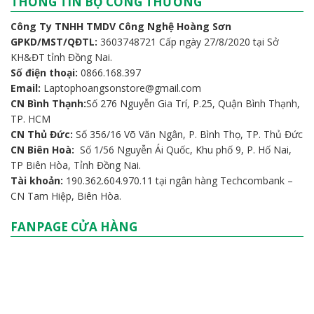
THÔNG TIN BỘ CÔNG THƯƠNG
Công Ty TNHH TMDV Công Nghệ Hoàng Sơn
GPKD/MST/QĐTL:
3603748721 Cấp ngày 27/8/2020 tại Sở
KH&ĐT tỉnh Đồng Nai.
Số điện thoại:
0866.168.397
Email:
Laptophoangsonstore@gmail.com
CN Bình Thạnh:
Số 276 Nguyễn Gia Trí, P.25, Quận Bình Thạnh,
TP. HCM
CN Thủ Đức:
Số 356/16 Võ Văn Ngân, P. Bình Thọ, TP. Thủ Đức
CN Biên Hoà:
Số 1/56 Nguyễn Ái Quốc, Khu phố 9, P. Hố Nai,
TP Biên Hòa, Tỉnh Đồng Nai.
Tài khoản:
190.362.604.970.11 tại ngân hàng Techcombank –
CN Tam Hiệp, Biên Hòa.
FANPAGE CỬA HÀNG