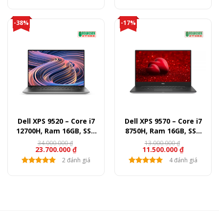
-38%
-17%
Dell XPS 9520 – Core i7
Dell XPS 9570 – Core i7
12700H, Ram 16GB, SSD
8750H, Ram 16GB, SSD
512GB, RTX 3050, 15.6″
512GB, GTX 1050Ti, 15.6″
34.000.000
₫
13.000.000
₫
23.700.000
₫
11.500.000
₫
FullHD+
FullHD
2 đánh giá
4 đánh giá