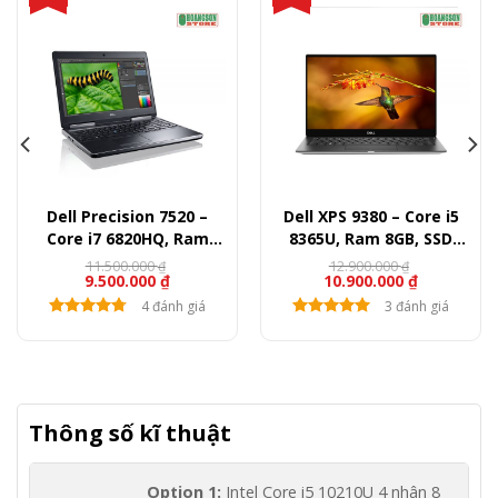
Dell Precision 7520 –
Dell XPS 9380 – Core i5
Core i7 6820HQ, Ram
8365U, Ram 8GB, SSD
16GB, SSD 512GB, Quadro
256GB, 13″ FullHD
11.500.000
12.900.000
₫
₫
9.500.000
₫
10.900.000
₫
M1200, 15.6″ FullHD
4 đánh giá
3 đánh giá
Thông số kĩ thuật
Option 1:
Intel Core i5 10210U 4 nhân 8