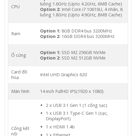
luồng 1.6GHz (Upto 4.2GHz, 6MB Cache)
CPU
Option 2:
Intel Core i7 10610U, 4 nhân, 8
luồng 1.8GHz (Upto 4.9GHz, 8MB Cache)
Option 1:
8GB DDR4 bus 3200MHz
Ram
Option 2:
16GB DDR4 bus 3200MHz
Option 1:
SSD M2 256GB NVMe
Ổ cứng
Option 2:
SSD M2 512GB NVMe
Card đồ
Intel UHD Graphics 620
hoạ
Màn hình
14 inch FullHD IPS(1920 x 1080)
2 x USB 3.1 Gen 1 (1 cổng sạc)
1 x USB 3.1 Type-C Gen 1 (sạc,
DisplayPort)
1 x HDMI 1.4b
Cổng kết
nối
1 x Ethernet