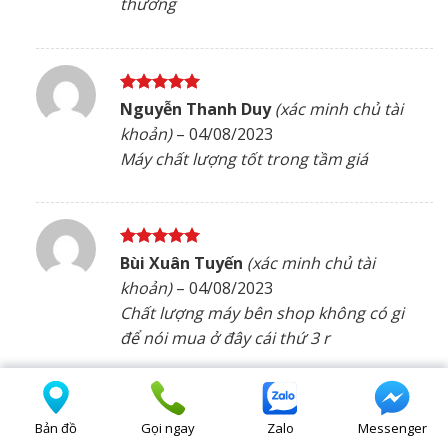
thương
Được xếp
Nguyễn Thanh Duy
(xác minh chủ tài
hạng
5
5
khoản)
–
04/08/2023
sao
Máy chất lượng tốt trong tầm giá
Được xếp
Bùi Xuân Tuyến
(xác minh chủ tài
hạng
5
5
khoản)
–
04/08/2023
sao
Chất lượng máy bên shop không có gi
để nói mua ở đây cái thứ 3 r
Bản đồ
Gọi ngay
Zalo
Messenger