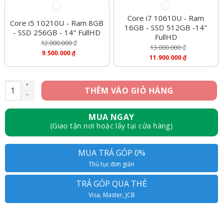
Core i7 10610U - Ram
Core i5 10210U - Ram 8GB
16GB - SSD 512GB -14"
- SSD 256GB - 14" FullHD
FullHD
12.000.000
₫
13.000.000
₫
Giá
9.500.000
₫
Giá
11.900.000
₫
Gốc
Giá
Gốc
Giá
Là:
Hiện
Là:
Hiện
12.000.000 ₫.
Tại
13.000.000 ₫.
Tại
Là:
HP Elitebook 840 G7 - Core i5 10210U, Ram 8GB, SSD 256GB, 1
THÊM VÀO GIỎ HÀNG
Là:
9.500.000 ₫.
11.900.000 ₫.
MUA NGAY
(Giao tận nơi hoặc lấy tại cửa hàng)
MUA TRẢ GÓP 0%
Thủ tục đơn giản
TRẢ GÓP QUA THẺ
Visa, Master, JCB