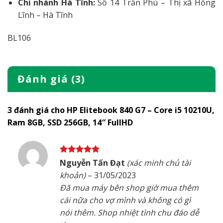
Chi nhánh Hà Tĩnh:
Số 14 Trần Phú – Thị xã Hồng
Lĩnh – Hà Tĩnh
BL106
Đánh giá (3)
3 đánh giá cho
HP Elitebook 840 G7 – Core i5 10210U,
Ram 8GB, SSD 256GB, 14″ FullHD
Được xếp
Nguyễn Tấn Đạt
(xác minh chủ tài
hạng
5
5
khoản)
–
31/05/2023
sao
Đã mua máy bên shop giờ mua thêm
cái nữa cho vợ mình và không có gì
nói thêm. Shop nhiệt tình chu đáo dễ