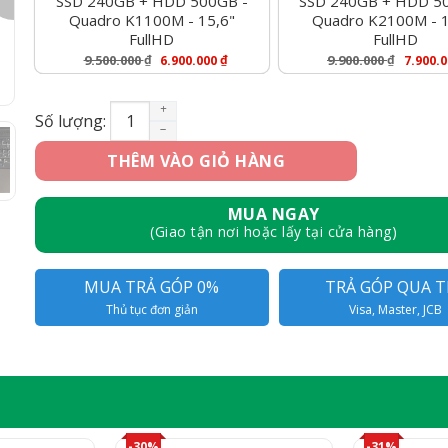
SSD 240GB + HDD 500GB -
SSD 240GB + HDD 5
Quadro K1100M - 15,6"
Quadro K2100M - 1
FullHD
FullHD
9.500.000
₫
₫
9.900.000
₫
6.900.000
7.900.
Giá
Giá
Giá
Giá
Gốc
Hiện
Gốc
Hiện
Là:
Tại
Là:
Tại
Dell Precision M4800 – Core i7 4800MQ, Ram 8G
Số lượng:
9.500.000 ₫.
Là:
9.900.000 ₫.
Là:
6.900.000 ₫.
7.900.000 ₫.
THÊM VÀO GIỎ HÀNG
MUA NGAY
(Giao tận nơi hoặc lấy tại cửa hàng)
MUA TRẢ GÓP 0%
TRẢ GÓP QUA T
Thủ tục đơn giản
Visa, Master, JCB
-30%
-31%