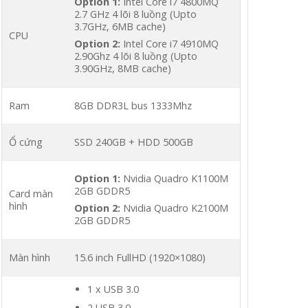
Option 1:
Intel Core i7 4800MQ
2.7 GHz 4 lõi 8 luồng (Upto
3.7GHz, 6MB cache)
CPU
Option 2:
Intel Core i7 4910MQ
2.90Ghz 4 lõi 8 luồng (Upto
3.90GHz, 8MB cache)
Ram
8GB DDR3L bus 1333Mhz
Ổ cứng
SSD 240GB + HDD 500GB
Option 1:
Nvidia Quadro K1100M
2GB GDDR5
Card màn
hình
Option 2:
Nvidia Quadro K2100M
2GB GDDR5
Màn hình
15.6 inch FullHD (1920×1080)
1 x USB 3.0
2 USB 3.0