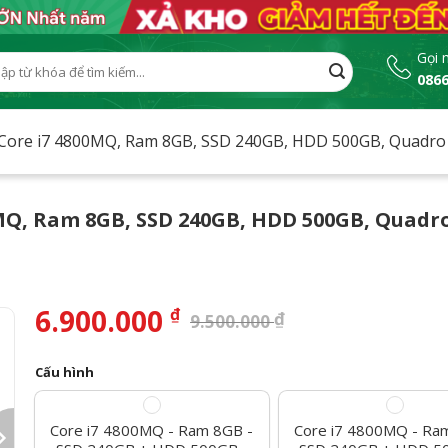
Gọi 
0866
:
– Core i7 4800MQ, Ram 8GB, SSD 240GB, HDD 500GB, Quadro 
00MQ, Ram 8GB, SSD 240GB, HDD 500GB, Quadr
6.900.000
₫
₫
9.500.000
Cấu hình
Core i7 4800MQ - Ram 8GB -
Core i7 4800MQ - Ra