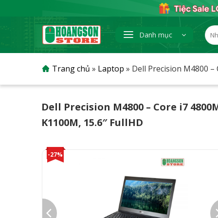
Skip
to
content
Tìm
Danh mục
kiếm
Trang chủ
»
Laptop
»
Dell Precision M4800 
Dell Precision M4800 – Core i7 48
K1100M, 15.6″ FullHD
-27%