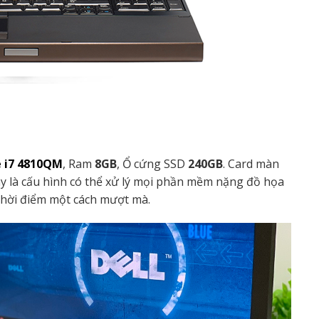
e i7 4810QM
, Ram
8GB
, Ổ cứng SSD
240GB
. Card màn
ây là cấu hình có thể xử lý mọi phần mềm nặng đồ họa
 thời điểm một cách mượt mà.