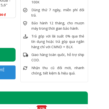
00GB -
100K
5,6"
Dùng thử 7 ngày, miễn phí đổi
₫
000
trả.
Bảo hành 12 tháng, cho mượn
B, SSD 240GB, HDD 500GB, Quadro K1100M, 15.6" FullHD số lượ
máy trong thời gian bảo hành.
Trả góp với lãi suất 0% qua thẻ
tín dụng hoặc trả góp qua ngân
hàng chỉ với CMND + BLX.
Giao hàng toàn quốc, hỗ trợ ship
COD.
Nhận thu cũ đổi mới, nhanh
HẺ
chóng, tiết kiệm & hiệu quả.
-37%