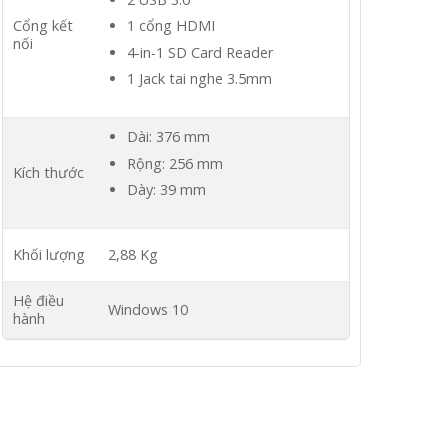
Cổng kết
1 cổng HDMI
nối
4-in-1 SD Card Reader
1 Jack tai nghe 3.5mm
Dài: 376 mm
Rộng: 256 mm
Kích thước
Dày: 39 mm
Khối lượng
2,88 Kg
Hệ điều
Windows 10
hành