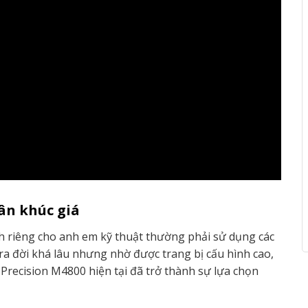
ân khúc giá
 riêng cho anh em kỹ thuật thường phải sử dụng các
a đời khá lâu nhưng nhờ được trang bị cấu hình cao,
 Precision M4800 hiện tại đã trở thành sự lựa chọn