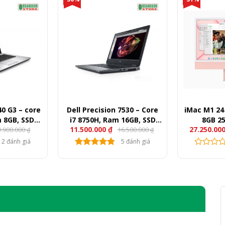
40 G3 – core
Dell Precision 7530 – Core
iMac M1 24
m 8GB, SSD
i7 8750H, Ram 16GB, SSD
8GB 2
11.500.000
₫
27.250.00
9.900.000
16.500.000
 FullHD
512GB, Quadro P1000, 15.6″
₫
₫
FullHD
2 đánh giá
5 đánh giá