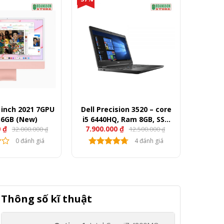
 inch 2021 7GPU
Dell Precision 3520 – core
56GB (New)
i5 6440HQ, Ram 8GB, SSD
0
₫
7.900.000
₫
32.000.000
12.500.000
512GB, VGA M620, 15.6″
₫
₫
FullHD
0 đánh giá
4 đánh giá
Thông số kĩ thuật