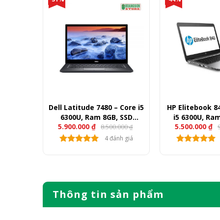
21 7GPU
Dell Latitude 7480 – Core i5
HP Elitebook 8
enew)
6300U, Ram 8GB, SSD
i5 6300U, Ra
5.900.000
₫
5.500.000
₫
00.000
8.500.000
256GB, 14″ FullHD
256GB, 14″
₫
₫
nh giá
4 đánh giá
Thông tin sản phẩm