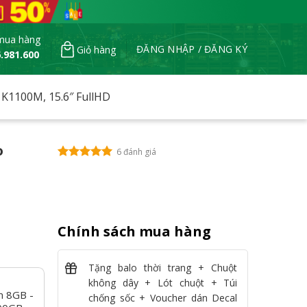
mua hàng
ĐĂNG NHẬP / ĐĂNG KÝ
Giỏ hàng
.981.600
K1100M, 15.6″ FullHD
o
6 đánh giá
Chính sách mua hàng
Tặng balo thời trang + Chuột
không dây + Lót chuột + Túi
m 8GB -
chống sốc + Voucher dán Decal