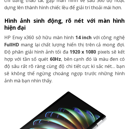
chỉ bằng thao tác gập màn hình về sau 360 độ hoặc
dựng lên thành hình chiếc lều để giải trí thoải mái hơn.
Hình ảnh sinh động, rõ nét với màn hình
hiện đại
HP Envy x360 sở hữu màn hình
14 inch
với công nghệ
FullHD
mang lại chất lượng hiển thị trên cả mong đợi.
Độ phân giải hình ảnh tối đa
1920 x 1080
pixels sẽ kết
hợp với tần số quét
60Hz
, bên cạnh đó là màu đen có
độ sâu rất rõ ràng cùng độ chi tiết cực kì sắc nét… bạn
sẽ không thể ngừng choáng ngợp trước những hình
ảnh mà bạn nhìn thấy.