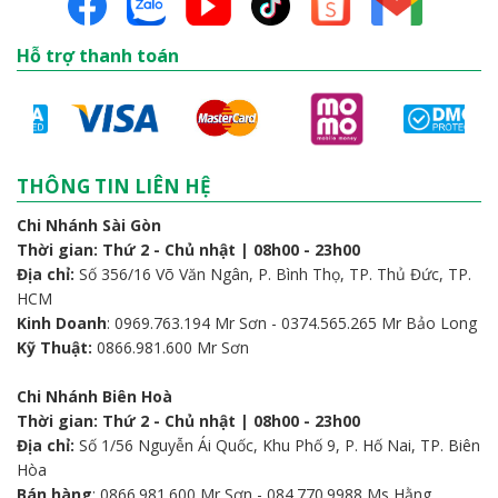
Hỗ trợ thanh toán
THÔNG TIN LIÊN HỆ
Chi Nhánh Sài Gòn
Thời gian: Thứ 2 - Chủ nhật | 08h00 - 23h00
Địa chỉ:
Số 356/16 Võ Văn Ngân, P. Bình Thọ, TP. Thủ Đức, TP.
HCM
Kinh Doanh
: 0969.763.194 Mr Sơn - 0374.565.265 Mr Bảo Long
Kỹ Thuật:
0866.981.600 Mr Sơn
Chi Nhánh Biên Hoà
Thời gian: Thứ 2 - Chủ nhật | 08h00 - 23h00
Địa chỉ:
Số 1/56 Nguyễn Ái Quốc, Khu Phố 9, P. Hố Nai, TP. Biên
Hòa
Bán hàng
: 0866.981.600 Mr Sơn - 084.770.9988 Ms Hằng