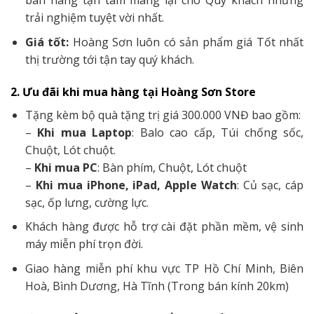
bán hàng tận tâm mang lại cho Quý khách những
trải nghiệm tuyệt vời nhất.
Giá tốt:
Hoàng Sơn luôn có sản phẩm giá Tốt nhất
thị trường tới tận tay quý khách.
2. Ưu đãi khi mua hàng tại Hoàng Sơn Store
Tặng kèm bộ quà tặng trị giá 300.000 VNĐ bao gồm:
–
Khi mua Laptop
: Balo cao cấp, Túi chống sốc,
Chuột, Lót chuột.
–
Khi mua PC
: Bàn phím, Chuột, Lót chuột
–
Khi mua iPhone, iPad, Apple Watch
: Củ sạc, cáp
sạc, ốp lưng, cường lực.
Khách hàng được hỗ trợ cài đặt phần mềm, vệ sinh
máy miễn phí trọn đời.
Giao hàng miễn phí khu vực TP Hồ Chí Minh, Biên
Hoà, Bình Dương, Hà Tĩnh (Trong bán kính 20km)