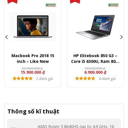
Macbook Pro 2018 15
HP Elitebook 850 G3 –
inch – Like New
Core i5 6300U, Ram 8GB,
SSD 256GB, 15.6″ FullHD
25.900.000
10.500.000
₫
₫
15.900.000
₫
6.900.000
₫
2 đánh giá
4 đánh giá
Thông số kĩ thuật
AMD Ryzen 5 8640HS (up to 4.9 GHz, 16