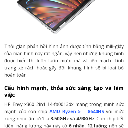
Thời gian phản hồi hình ảnh được tính bằng mili-giây
của màn hình này rất ngắn, vậy nên những khung hình
được hiển thị luôn luôn mượt mà và liền mạch. Tình
trạng xé rách hoặc gãy đôi khung hình sẽ bị loại bỏ
hoàn toàn.
Cấu hình mạnh, thỏa sức sáng tạo và làm
việc
HP Envy x360 2in1 14-fa0013dx mang trong mình sức
mạnh của con chip
AMD Ryzen 5 – 8640HS
với mức
xung nhịp lần lượt là
3.50GHz
và
4.90GHz
. Con chip tiết
kiệm năng lượng này này có
6 nhân
,
12 luồng
nên sẽ