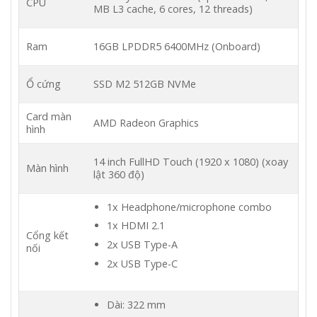
CPU
MB L3 cache, 6 cores, 12 threads)
Ram
16GB LPDDR5 6400MHz (Onboard)
Ổ cứng
SSD M2 512GB NVMe
Card màn
AMD Radeon Graphics
hình
14 inch FullHD Touch (1920 x 1080) (xoay
Màn hình
lật 360 độ)
1x Headphone/microphone combo
1x HDMI 2.1
Cổng kết
2x USB Type-A
nối
2x USB Type-C
Dài: 322 mm