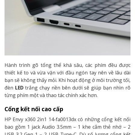
Hành trình gõ tổng thể khá sâu, các phím đều được
thiết kế to và vừa vặn với đầu ngón tay nên về lâu dài
bạn sẽ không thấy mỏi. Khi hoạt động ở môi trường tối,
đèn
LED
trắng chạy nền bên dưới sẽ giúp bạn nhìn rõ
từng phím một và thao tác chính xác hơn.
Cổng kết nối cao cấp
HP Envy x360 2in1 14-fa0013dx có những cổng kết nối
bao gồm 1 jack Audio 3.5mm – 1 khe cắm thẻ nhớ – 2
USB 3.2 Gen 1 – 2 USB Type-C. Dù số lượng cổng kết