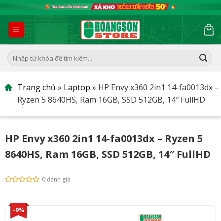
Skip
to
content
Tìm
kiếm:
Trang chủ
»
Laptop
»
HP Envy x360 2in1 14-fa0013dx –
Ryzen 5 8640HS, Ram 16GB, SSD 512GB, 14″ FullHD
HP Envy x360 2in1 14-fa0013dx – Ryzen 5
8640HS, Ram 16GB, SSD 512GB, 14″ FullHD
0 đánh giá
-9%