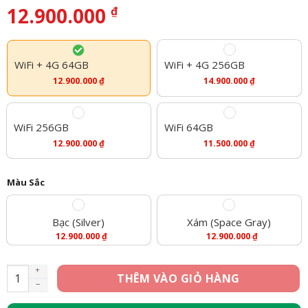
12.900.000
₫
WiFi + 4G 64GB
WiFi + 4G 256GB
12.900.000
₫
14.900.000
₫
WiFi 256GB
WiFi 64GB
12.900.000
₫
11.500.000
₫
Màu Sắc
Bạc (Silver)
Xám (Space Gray)
12.900.000
₫
12.900.000
₫
iPad Pro 11 inch 2018 - WiFi + 4G - 64GB (Likenew) số lượng
THÊM VÀO GIỎ HÀNG