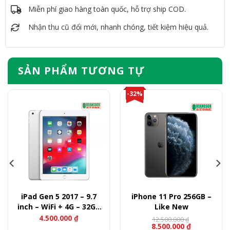
Miễn phí giao hàng toàn quốc, hỗ trợ ship COD.
Nhận thu cũ đổi mới, nhanh chóng, tiết kiệm hiệu quả.
SẢN PHẨM TƯƠNG TỰ
-32%
iPad Gen 5 2017 – 9.7
iPhone 11 Pro 256GB –
inch – WiFi + 4G – 32GB
Like New
Like New
4.500.000
₫
12.500.000
₫
8.500.000
₫