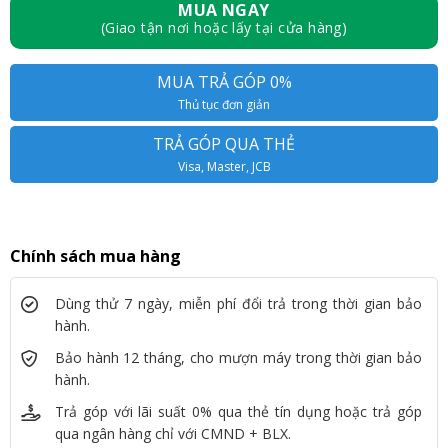
MUA NGAY
(Giao tận nơi hoặc lấy tại cửa hàng)
MUA TRẢ GÓP 0%
Thủ tục đơn giản
TRẢ GÓP QUA THẺ
Visa, Master, JCB
Chính sách mua hàng
Dùng thử 7 ngày, miễn phí đổi trả trong thời gian bảo
hành.
Bảo hành 12 tháng, cho mượn máy trong thời gian bảo
hành.
Trả góp với lãi suất 0% qua thẻ tín dụng hoặc trả góp
qua ngân hàng chỉ với CMND + BLX.