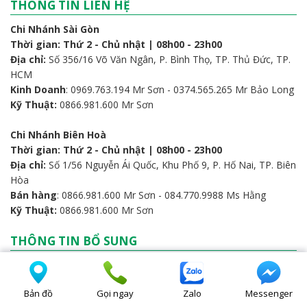
THÔNG TIN LIÊN HỆ
Chi Nhánh Sài Gòn
Thời gian: Thứ 2 - Chủ nhật | 08h00 - 23h00
Địa chỉ:
Số 356/16 Võ Văn Ngân, P. Bình Thọ, TP. Thủ Đức, TP.
HCM
Kinh Doanh
: 0969.763.194 Mr Sơn - 0374.565.265 Mr Bảo Long
Kỹ Thuật:
0866.981.600 Mr Sơn
Chi Nhánh Biên Hoà
Thời gian: Thứ 2 - Chủ nhật | 08h00 - 23h00
Địa chỉ:
Số 1/56 Nguyễn Ái Quốc, Khu Phố 9, P. Hố Nai, TP. Biên
Hòa
Bán hàng
: 0866.981.600 Mr Sơn - 084.770.9988 Ms Hằng
Kỹ Thuật:
0866.981.600 Mr Sơn
THÔNG TIN BỔ SUNG
Về chúng tôi
Chính sách mua hàng thanh toán
Bản đồ
Gọi ngay
Zalo
Messenger