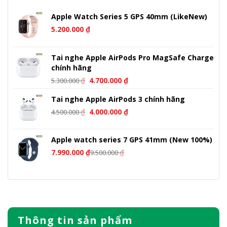
Apple Watch Series 5 GPS 40mm (LikeNew)
5.200.000
₫
Tai nghe Apple AirPods Pro MagSafe Charge
chính hãng
Giá
Giá
₫
4.700.000
₫
5.300.000
gốc
hiện
Tai nghe Apple AirPods 3 chính hãng
là:
tại
Giá
Giá
5.300.000 ₫.
là:
₫
4.000.000
₫
4.500.000
gốc
hiện
4.700.000 ₫.
là:
tại
Apple watch series 7 GPS 41mm (New 100%)
4.500.000 ₫.
là:
7.990.000
₫
₫
9.500.000
4.000.000 ₫.
Thông tin sản phẩm