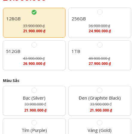
128GB
256GB
33.900.000
36.900.000
₫
₫
21.900.000
₫
24.900.000
₫
512GB
1TB
43.900.000
49.900.000
₫
₫
26.900.000
₫
27.900.000
₫
Màu Sắc
Bạc (Silver)
Đen (Graphite Black)
33.900.000
₫
33.900.000
₫
Giá
Giá
21.900.000
₫
21.900.000
₫
Gốc
Gốc
Giá
Giá
Là:
Là:
Hiện
Hiện
33.900.000 ₫.
33.900.000 ₫.
Tại
Tại
Là:
Là:
Tím (Purple)
Vàng (Gold)
21.900.000 ₫.
21.900.000 ₫.