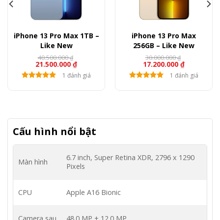
iPhone 13 Pro Max 1TB –
iPhone 13 Pro Max
Like New
256GB – Like New
40.500.000
30.000.000
₫
₫
21.500.000
₫
17.200.000
₫
1 đánh giá
1 đánh giá
Cấu hình nổi bật
6.7 inch, Super Retina XDR, 2796 x 1290
Màn hình
Pixels
CPU
Apple A16 Bionic
Camera sau
48.0 MP + 12.0 MP