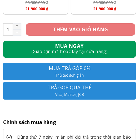
33.900.000
₫
33.900.000
₫
Giá
Giá
21.900.000
₫
21.900.000
₫
Gốc
Gốc
Giá
Giá
Là:
Là:
Hiện
Hiện
33.900.000 ₫.
33.900.000 ₫.
Tại
Tại
[Mới 100%] iPhone 14 Pro Max 128GB số lượng
THÊM VÀO GIỎ HÀNG
Là:
Là:
21.900.000 ₫.
21.900.000 ₫.
MUA NGAY
(Giao tận nơi hoặc lấy tại cửa hàng)
MUA TRẢ GÓP 0%
Thủ tục đơn giản
TRẢ GÓP QUA THẺ
Visa, Master, JCB
Chính sách mua hàng
Dùng thử 7 ngày, miễn phí đổi trả trong thời gian bảo