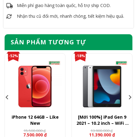
Miễn phí giao hàng toàn quốc, hỗ trợ ship COD.
Nhận thu cũ đổi mới, nhanh chóng, tiết kiệm hiệu quả.
SẢN PHẨM TƯƠNG TỰ
-52%
-18%
iPhone 12 64GB – Like
[Mới 100%] iPad Gen 9
New
2021 – 10.2 inch – WiFi –
256GB
15.500.000
13.900.000
₫
₫
7.500.000
₫
11.390.000
₫