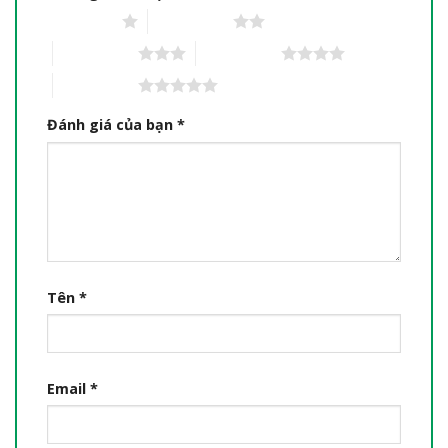
1 trên 5 sao
2 trên 5 sao
3 trên 5 sao
4 trên 5 sao
5 trên 5 sao
Đánh giá của bạn
*
Tên
*
Email
*