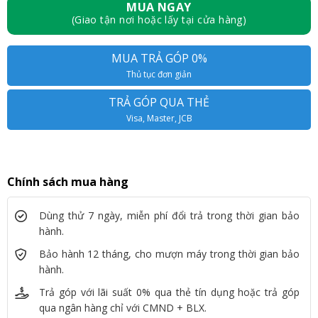
MUA NGAY
(Giao tận nơi hoặc lấy tại cửa hàng)
MUA TRẢ GÓP 0%
Thủ tục đơn giản
TRẢ GÓP QUA THẺ
Visa, Master, JCB
Chính sách mua hàng
Dùng thử 7 ngày, miễn phí đổi trả trong thời gian bảo
hành.
Bảo hành 12 tháng, cho mượn máy trong thời gian bảo
hành.
Trả góp với lãi suất 0% qua thẻ tín dụng hoặc trả góp
qua ngân hàng chỉ với CMND + BLX.