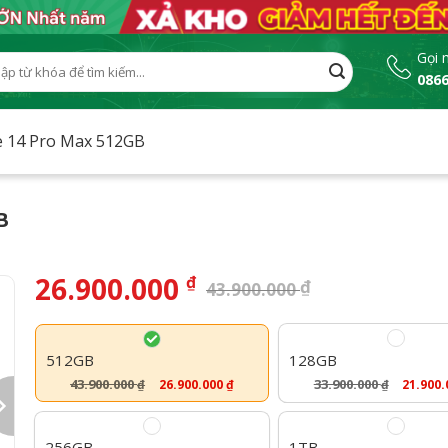
Gọi 
0866
:
e 14 Pro Max 512GB
B
26.900.000
₫
₫
43.900.000
512GB
128GB
43.900.000
33.900.000
26.900.000
₫
21.900
₫
₫
256GB
1TB