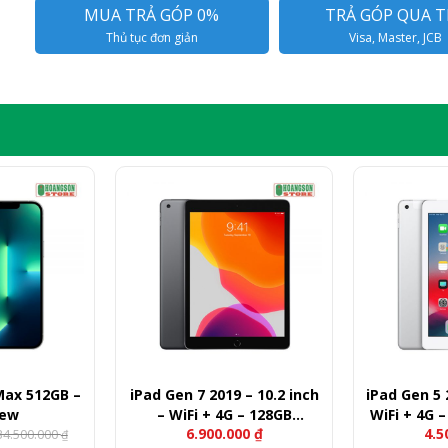
MUA TRẢ GÓP 0%
TRẢ GÓP QUA T
Thủ tục đơn giản
Visa, Master, JCB
Max 512GB –
iPad Gen 7 2019 – 10.2 inch
iPad Gen 5 
New
– WiFi + 4G – 128GB
WiFi + 4G 
6.900.000
₫
4.5
34.500.000
(LikeNew)
₫