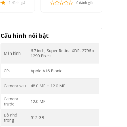
gốc
hiện
1 đánh giá
0 đánh giá
là:
tại
7.900.000 ₫.
là:
6.900.000 ₫.
Cấu hình nổi bật
6.7 inch, Super Retina XDR, 2796 x
Màn hình
1290 Pixels
CPU
Apple A16 Bionic
Camera sau
48.0 MP + 12.0 MP
Camera
12.0 MP
trước
Bộ nhớ
512 GB
trong