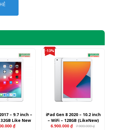
HẺ
-13%
2017 – 9.7 inch –
iPad Gen 8 2020 – 10.2 inch
– 32GB Like New
– WiFi – 128GB (LikeNew)
00.000
₫
6.900.000
₫
7.900.000
₫
Giá
Giá