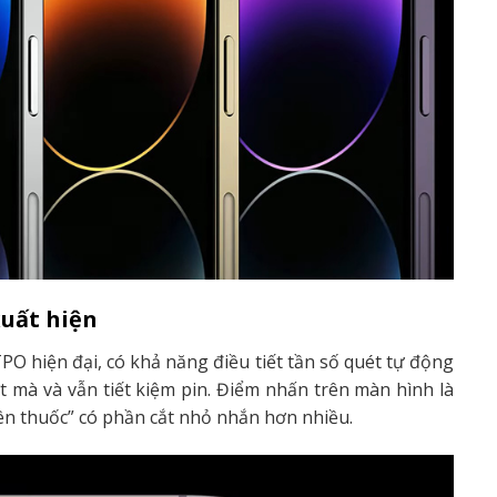
xuất hiện
PO hiện đại, có khả năng điều tiết tần số quét tự động
mà và vẫn tiết kiệm pin. Điểm nhấn trên màn hình là
iên thuốc” có phần cắt nhỏ nhắn hơn nhiều.