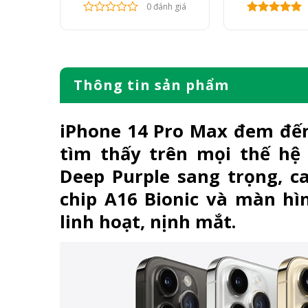
nh giá
0 đánh giá
Thông tin sản phẩm
iPhone 14 Pro Max
đem đến
tìm thấy trên mọi thế hệ
Deep Purple sang trọng, c
chip A16 Bionic và màn hì
linh hoạt, nịnh mắt.