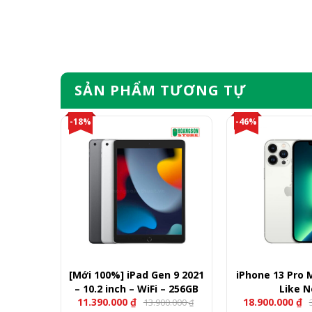
SẢN PHẨM TƯƠNG TỰ
-18%
-46%
 14 Pro
[Mới 100%] iPad Gen 9 2021
iPhone 13 Pro 
– 10.2 inch – WiFi – 256GB
Like 
11.390.000
₫
18.900.000
₫
00.000
13.900.000
₫
₫