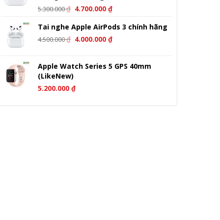
Giá
Giá
₫
4.700.000
₫
5.300.000
gốc
hiện
Tai nghe Apple AirPods 3 chính hãng
là:
tại
Giá
Giá
5.300.000 ₫.
là:
₫
4.000.000
₫
4.500.000
gốc
hiện
4.700.000 ₫.
là:
tại
Apple Watch Series 5 GPS 40mm
4.500.000 ₫.
là:
(LikeNew)
4.000.000 ₫.
5.200.000
₫