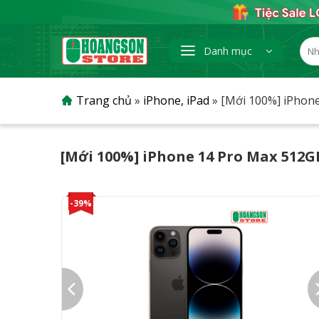
Skip
to
content
Tìm
Danh mục
kiếm
Trang chủ
»
iPhone, iPad
»
[Mới 100%] iPhon
[Mới 100%] iPhone 14 Pro Max 512G
-39%