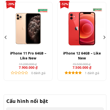
-29%
-52%
iPhone 11 Pro 64GB –
iPhone 12 64GB – Like
Like New
New
11.200.000
15.500.000
₫
₫
7.900.000
₫
7.500.000
₫
0 đánh giá
1 đánh giá
Cấu hình nổi bật