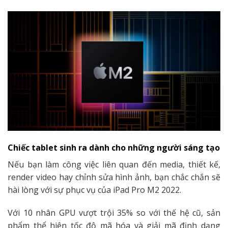
Chiếc tablet sinh ra dành cho những người sáng tạo
Nếu bạn làm công việc liên quan đến media, thiết kế,
render video hay chỉnh sửa hình ảnh, bạn chắc chắn sẽ
hài lòng với sự phục vụ của iPad Pro M2 2022.
Với 10 nhân GPU vượt trội 35% so với thế hệ cũ, sản
phẩm thể hiện tốc độ mã hóa và giải mã định dạng