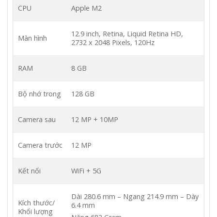
CPU
Apple M2
12.9 inch, Retina, Liquid Retina HD,
Màn hình
2732 x 2048 Pixels, 120Hz
RAM
8 GB
Bộ nhớ trong
128 GB
Camera sau
12 MP + 10MP
Camera trước
12 MP
Kết nối
WiFi + 5G
Dài 280.6 mm – Ngang 214.9 mm – Dày
Kích thước/
6.4 mm
Khối lượng