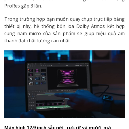
ProRes gấp 3 lần.
Trong trường hợp bạn muốn quay chụp trực tiếp bằng
thiết bị này, hệ thống bốn loa Dolby Atmos kết hợp
cùng năm micro của sản phẩm sẽ giúp hiệu quả âm
thanh đạt chất lượng cao nhất.
Màn hình 12.9 inch sắc nét, rực rỡ và mượt mà