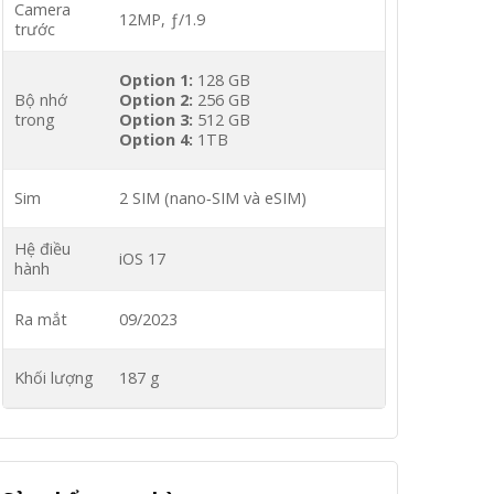
Camera
12MP, ƒ/1.9
trước
Option 1:
128 GB
Bộ nhớ
Option 2:
256 GB
trong
Option 3:
512 GB
Option 4:
1TB
Sim
2 SIM (nano‑SIM và eSIM)
Hệ điều
iOS 17
hành
Ra mắt
09/2023
Khối lượng
187 g