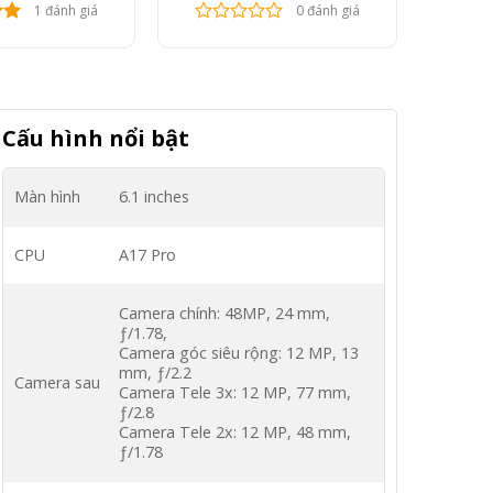
gốc
hiện
1 đánh giá
0 đánh giá
là:
tại
7.900.000 ₫.
là:
6.900.000 ₫.
Cấu hình nổi bật
Màn hình
6.1 inches
CPU
A17 Pro
Camera chính: 48MP, 24 mm,
ƒ/1.78,
Camera góc siêu rộng: 12 MP, 13
mm, ƒ/2.2
Camera sau
Camera Tele 3x: 12 MP, 77 mm,
ƒ/2.8
Camera Tele 2x: 12 MP, 48 mm,
ƒ/1.78