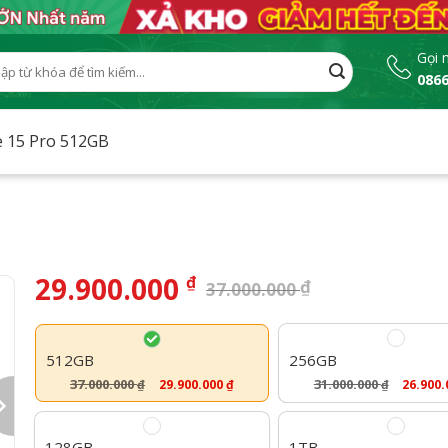
Gọi 
0866
:
e 15 Pro 512GB
29.900.000
₫
₫
37.000.000
512GB
256GB
37.000.000
31.000.000
29.900.000
₫
26.900
₫
₫
128GB
1TB