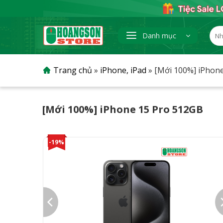
Skip
to
content
Tìm
Danh mục
kiếm
Trang chủ
»
iPhone, iPad
»
[Mới 100%] iPhon
[Mới 100%] iPhone 15 Pro 512GB
-19%