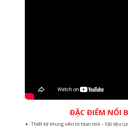
ĐẶC ĐIỂM NỔI BẬ
Thiết kế khung viền từ titan mới – Vật liệu 