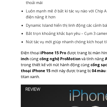
thoải mái
Luôn mạnh mẽ ở bất kì tác vụ nào với Chip A
điện năng ít hơn
Dynamic Island hiển thị linh động các cảnh b
Bắt trọn khoảng khắc bạn yêu – Cụm 3 came
Nút tác vụ mới giúp nhanh chóng kích hoạt t
Điện thoại
iPhone 15 Pro
được trang bị màn hì
inch
cùng
công nghệ ProMotion
và tính năng
A
trong thiết kế với nút hành động cùng
cổng sạ
thoại iPhone 15
mới này được trang bị
04 màu 
titan xanh.