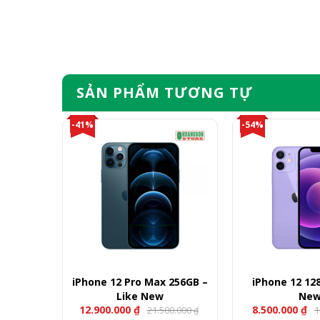
SẢN PHẨM TƯƠNG TỰ
-41%
-54%
0.2 inch
iPhone 12 Pro Max 256GB –
iPhone 12 12
32GB
Like New
Ne
12.900.000
₫
8.500.000
₫
.000
21.500.000
1
₫
₫