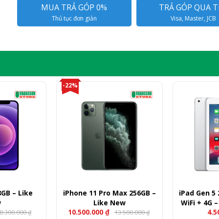
MUA TRẢ GÓP 0%
TRẢ GÓP QUA T
Thủ tục đơn giản
Visa, Master, JCB
-22%
8GB – Like
iPhone 11 Pro Max 256GB –
iPad Gen 5 
w
Like New
WiFi + 4G 
10.500.000
₫
4.5
8.300.000
13.500.000
₫
₫