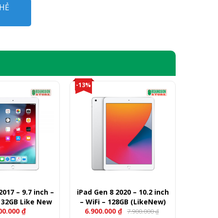
HẺ
-13%
2017 – 9.7 inch –
iPad Gen 8 2020 – 10.2 inch
– 32GB Like New
– WiFi – 128GB (LikeNew)
00.000
₫
6.900.000
₫
7.900.000
₫
Giá
Giá