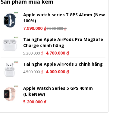
Sản phẩm mua kèm
Apple watch series 7 GPS 41mm (New
100%)
7.990.000
₫
₫
9.500.000
Tai nghe Apple AirPods Pro MagSafe
Charge chính hãng
Giá
Giá
₫
4.700.000
₫
5.300.000
gốc
hiện
Tai nghe Apple AirPods 3 chính hãng
là:
tại
Giá
Giá
5.300.000 ₫.
là:
₫
4.000.000
₫
4.500.000
gốc
hiện
4.700.000 ₫.
là:
tại
Apple Watch Series 5 GPS 40mm
4.500.000 ₫.
là:
(LikeNew)
4.000.000 ₫.
5.200.000
₫