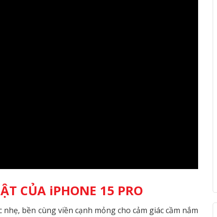
T CỦA iPHONE 15 PRO
cực nhẹ, bền cùng viền cạnh mỏng cho cảm giác cầm nắm