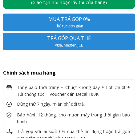
(Giao tận nơi hoặc lấy tại cửa hàng)
MUA TRẢ GÓP 0%
Thủ tục đơn giản
TRẢ GÓP QUA THẺ
Visa, Master, JCB
Chính sách mua hàng
Tặng balo thời trang + Chuột không dây + Lót chuột +
Túi chống sốc + Voucher dán Decal 100K
Dùng thử 7 ngày, miễn phí đổi trả.
Bảo hành 12 tháng, cho mượn máy trong thời gian bảo
hành.
Trả góp với lãi suất 0% qua thẻ tín dụng hoặc trả góp