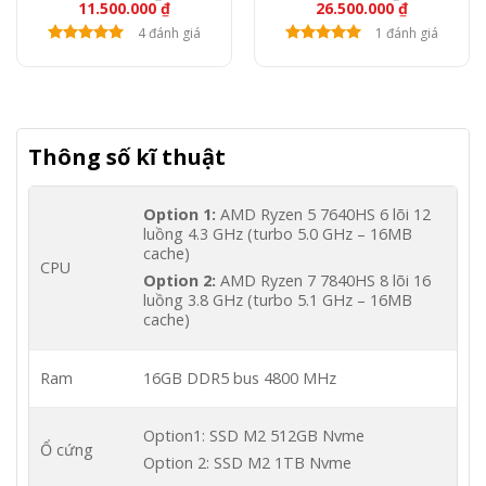
11.500.000
₫
26.500.000
₫
FullHD
4 đánh giá
1 đánh giá
Thông số kĩ thuật
Option 1:
AMD Ryzen 5 7640HS 6 lõi 12
luồng 4.3 GHz (turbo 5.0 GHz – 16MB
cache)
CPU
Option 2:
AMD Ryzen 7 7840HS 8 lõi 16
luồng 3.8 GHz (turbo 5.1 GHz – 16MB
cache)
Ram
16GB DDR5 bus 4800 MHz
Option1: SSD M2 512GB Nvme
Ổ cứng
Option 2: SSD M2 1TB Nvme