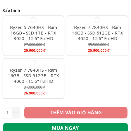
Cấu hình
Ryzen 5 7640HS - Ram
Ryzen 7 7840HS - Ram
16GB - SSD 1TB - RTX
16GB - SSD 512GB - RTX
3050 - 15.6" FullHD
4050 - 15.6" FullHD
27.000.000
₫
35.500.000
₫
Giá
Giá
20.900.000
₫
25.900.000
₫
Gốc
Gốc
Giá
Giá
Là:
Là:
Hiện
Hiện
27.000.000 ₫.
35.500.000 ₫.
Tại
Tại
Là:
Là:
Ryzen 7 7840HS - Ram
20.900.000 ₫.
25.900.000 ₫.
16GB - SSD 512GB - RTX
4060 - 15.6" FullHD
37.000.000
₫
Giá
26.900.000
₫
Gốc
Giá
Là:
Hiện
37.000.000 ₫.
Tại
[Mới 100%] Laptop Gaming Dell G15 5535 - Ryzen 5 7640HS, Ra
THÊM VÀO GIỎ HÀNG
Là:
26.900.000 ₫.
MUA NGAY