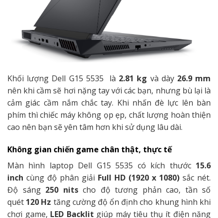
Khối lượng Dell G15 5535 là
2.81 kg
và dày
26.9 mm
nên khi cầm sẽ hơi nặng tay với các bạn, nhưng bù lại là
cảm giác cầm nắm chắc tay. Khi nhấn đè lực lên bàn
phím thì chiếc máy không ọp ẹp, chất lượng hoàn thiện
cao nên bạn sẽ yên tâm hơn khi sử dụng lâu dài.
Không gian chiến game chân thật, thực tế
Màn hình laptop Dell G15 5535 có kích thước
15.6
inch
cùng độ phân giải
Full HD (1920 x 1080)
sắc nét.
Độ sáng
250 nits
cho độ tương phản cao, tần số
quét
120 Hz
tăng cường độ ổn định cho khung hình khi
chơi game,
LED Backlit
giúp máy tiêu thụ ít điện năng