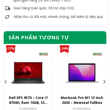
qua ngân hàng chỉ với CMND + BLX.
Giao hàng toàn quốc, hỗ trợ ship COD.
Nhận thu cũ đổi mới, nhanh chóng, tiết kiệm & hiệu quả.
SẢN PHẨM TƯƠNG TỰ
-17%
-24%
Dell XPS 9570 – Core i7
Macbook Pro M1 13 inch
8750H, Ram 16GB, SSD
2020 – Newseal Fullbox
512GB, GTX 1050Ti, 15.6″
13.000.000
31.000.000
₫
₫