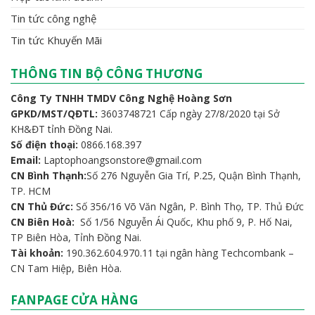
Tin tức công nghệ
Tin tức Khuyến Mãi
THÔNG TIN BỘ CÔNG THƯƠNG
Công Ty TNHH TMDV Công Nghệ Hoàng Sơn
GPKD/MST/QĐTL:
3603748721 Cấp ngày 27/8/2020 tại Sở
KH&ĐT tỉnh Đồng Nai.
Số điện thoại:
0866.168.397
Email:
Laptophoangsonstore@gmail.com
CN Bình Thạnh:
Số 276 Nguyễn Gia Trí, P.25, Quận Bình Thạnh,
TP. HCM
CN Thủ Đức:
Số 356/16 Võ Văn Ngân, P. Bình Thọ, TP. Thủ Đức
CN Biên Hoà:
Số 1/56 Nguyễn Ái Quốc, Khu phố 9, P. Hố Nai,
TP Biên Hòa, Tỉnh Đồng Nai.
Tài khoản:
190.362.604.970.11 tại ngân hàng Techcombank –
CN Tam Hiệp, Biên Hòa.
FANPAGE CỬA HÀNG