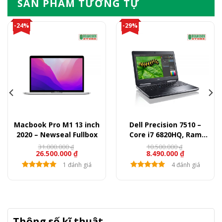
SẢN PHẨM TƯƠNG TỰ
-24%
-29%
Macbook Pro M1 13 inch
Dell Precision 7510 –
2020 – Newseal Fullbox
Core i7 6820HQ, Ram
8GB, SSD 256GB, HDD
31.000.000
10.500.000
₫
₫
26.500.000
₫
8.490.000
₫
500GB, Quadro M1000,
15.6″ FullHD
1 đánh giá
4 đánh giá
Thông số kĩ thuật