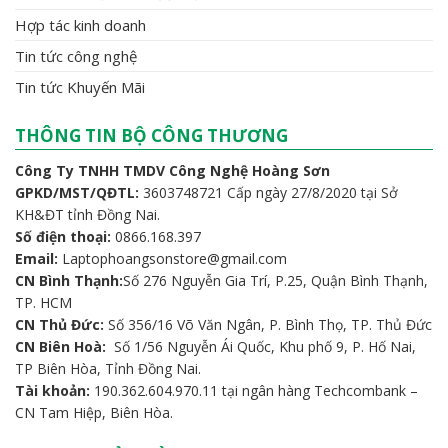
Hợp tác kinh doanh
Tin tức công nghệ
Tin tức Khuyến Mãi
THÔNG TIN BỘ CÔNG THƯƠNG
Công Ty TNHH TMDV Công Nghệ Hoàng Sơn
GPKD/MST/QĐTL:
3603748721 Cấp ngày 27/8/2020 tại Sở
KH&ĐT tỉnh Đồng Nai.
Số điện thoại:
0866.168.397
Email:
Laptophoangsonstore@gmail.com
CN Bình Thạnh:
Số 276 Nguyễn Gia Trí, P.25, Quận Bình Thạnh,
TP. HCM
CN Thủ Đức:
Số 356/16 Võ Văn Ngân, P. Bình Thọ, TP. Thủ Đức
CN Biên Hoà:
Số 1/56 Nguyễn Ái Quốc, Khu phố 9, P. Hố Nai,
TP Biên Hòa, Tỉnh Đồng Nai.
Tài khoản:
190.362.604.970.11 tại ngân hàng Techcombank –
CN Tam Hiệp, Biên Hòa.