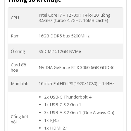
Intel Core i7 – 12700H 14 lõi 20 luồng
CPU
3.5GHz (turbo 4.7GHz, 16MB cache)
Ram
16GB DDR5 bus 5200MHz
Ổ cứng
SSD M2 512GB NVMe
Card đồ
NVIDIA GeForce RTX 3060 6GB GDDR6
hoạ
Màn hình
16 inch FullHD IPS(1920×1080) – 144Hz
2x USB-C Thunderbolt 4
1x USB-C 3.2 Gen 1
3x USB-A 3.2 Gen 1 (One Always On)
Cổng kết
1x RJ45
nối
1x HDMI 2.1