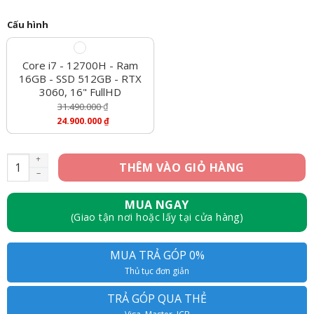
Cấu hình
Core i7 - 12700H - Ram
16GB - SSD 512GB - RTX
3060, 16" FullHD
31.490.000
₫
Giá
24.900.000
₫
Gốc
Giá
Là:
Hiện
31.490.000 ₫.
Tại
Lenovo Legion 5 Pro 2022 - Core i7 12700H, Ram 16GB, SSD 51
THÊM VÀO GIỎ HÀNG
Là:
24.900.000 ₫.
MUA NGAY
(Giao tận nơi hoặc lấy tại cửa hàng)
MUA TRẢ GÓP 0%
Thủ tục đơn giản
TRẢ GÓP QUA THẺ