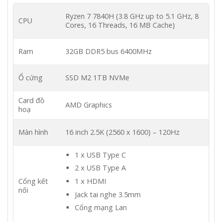
Ryzen 7 7840H (3.8 GHz up to 5.1 GHz, 8
CPU
Cores, 16 Threads, 16 MB Cache)
Ram
32GB DDR5 bus 6400MHz
Ổ cứng
SSD M2 1TB NVMe
Card đồ
AMD Graphics
hoạ
Màn hình
16 inch 2.5K (2560 x 1600) – 120Hz
1 x USB Type C
2 x USB Type A
Cổng kết
1 x HDMI
nối
Jack tai nghe 3.5mm
Cổng mạng Lan