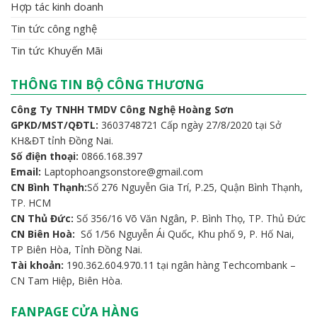
Hợp tác kinh doanh
Tin tức công nghệ
Tin tức Khuyến Mãi
THÔNG TIN BỘ CÔNG THƯƠNG
Công Ty TNHH TMDV Công Nghệ Hoàng Sơn
GPKD/MST/QĐTL:
3603748721 Cấp ngày 27/8/2020 tại Sở
KH&ĐT tỉnh Đồng Nai.
Số điện thoại:
0866.168.397
Email:
Laptophoangsonstore@gmail.com
CN Bình Thạnh:
Số 276 Nguyễn Gia Trí, P.25, Quận Bình Thạnh,
TP. HCM
CN Thủ Đức:
Số 356/16 Võ Văn Ngân, P. Bình Thọ, TP. Thủ Đức
CN Biên Hoà:
Số 1/56 Nguyễn Ái Quốc, Khu phố 9, P. Hố Nai,
TP Biên Hòa, Tỉnh Đồng Nai.
Tài khoản:
190.362.604.970.11 tại ngân hàng Techcombank –
CN Tam Hiệp, Biên Hòa.
FANPAGE CỬA HÀNG