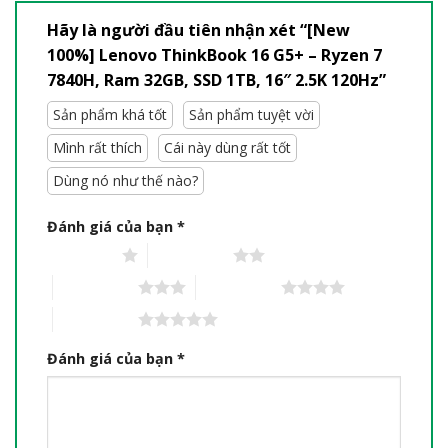
Hãy là người đầu tiên nhận xét “[New
100%] Lenovo ThinkBook 16 G5+ – Ryzen 7
7840H, Ram 32GB, SSD 1TB, 16″ 2.5K 120Hz”
Sản phẩm khá tốt
Sản phẩm tuyệt vời
Mình rất thích
Cái này dùng rất tốt
Dùng nó như thế nào?
Đánh giá của bạn
*
1 trên 5 sao
2 trên 5 sao
3 trên 5 sao
4 trên 5 sao
5 trên 5 sao
Đánh giá của bạn
*