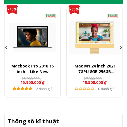
-45%
-30%
Macbook Pro 2018 15
iMac M1 24 inch 2021
inch – Like New
7GPU 8GB 256GB
(Likenew)
25.900.000
27.900.000
₫
₫
15.900.000
₫
19.500.000
₫
2 đánh giá
0 đánh giá
Thông số kĩ thuật