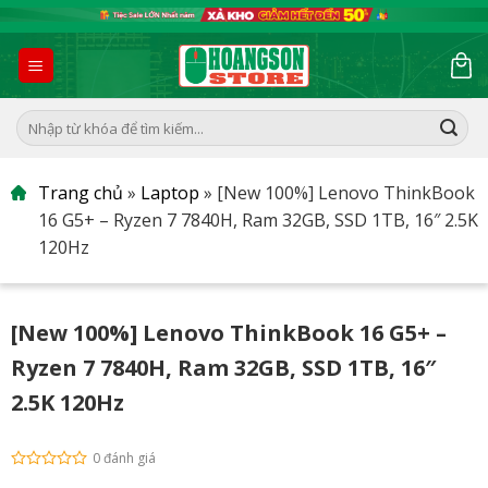
Skip
to
content
Tìm
kiếm:
Trang chủ
»
Laptop
»
[New 100%] Lenovo ThinkBook
16 G5+ – Ryzen 7 7840H, Ram 32GB, SSD 1TB, 16″ 2.5K
120Hz
[New 100%] Lenovo ThinkBook 16 G5+ –
Ryzen 7 7840H, Ram 32GB, SSD 1TB, 16″
2.5K 120Hz
0 đánh giá