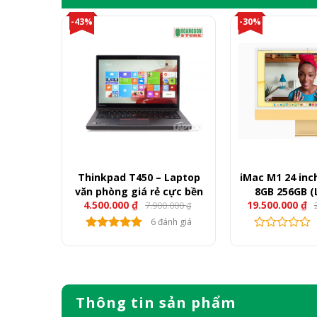
-43%
-30%
ore i7
Thinkpad T450 – Laptop
iMac M1 24 inc
, SSD
văn phòng giá rẻ cực bền
8GB 256GB (
4.500.000
₫
19.500.000
₫
00.000
7.900.000
, 15.6″
₫
₫
nh giá
6 đánh giá
Thông tin sản phẩm