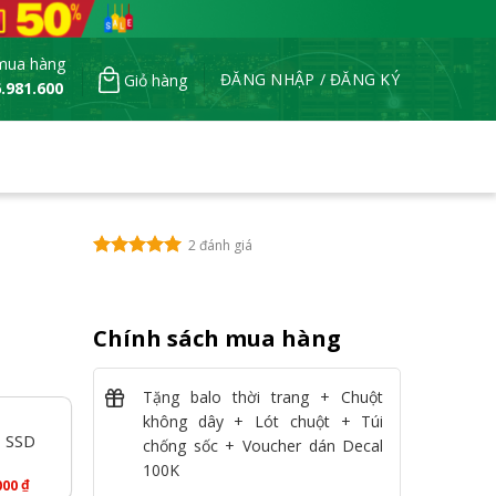
mua hàng
ĐĂNG NHẬP / ĐĂNG KÝ
Giỏ hàng
.981.600
2 đánh giá
Chính sách mua hàng
Tặng balo thời trang + Chuột
không dây + Lót chuột + Túi
- SSD
chống sốc + Voucher dán Decal
100K
₫
000