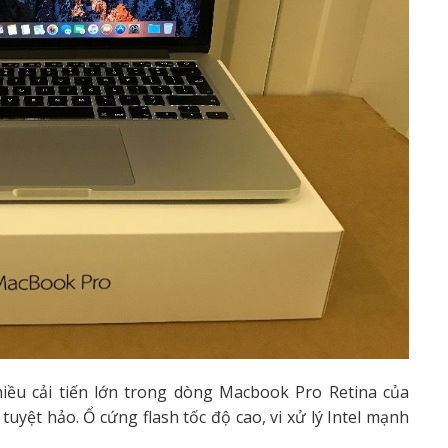
iều cải tiến lớn trong dòng Macbook Pro Retina của
tuyệt hảo. Ổ cứng flash tốc độ cao, vi xử lý Intel mạnh