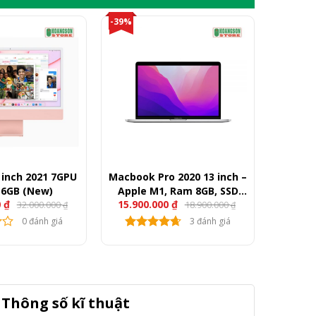
-39%
 inch 2021 7GPU
Macbook Pro 2020 13 inch –
56GB (New)
Apple M1, Ram 8GB, SSD
0
₫
15.900.000
₫
32.000.000
18.900.000
256GB, 13″ Retina
₫
₫
0 đánh giá
3 đánh giá
Thông số kĩ thuật