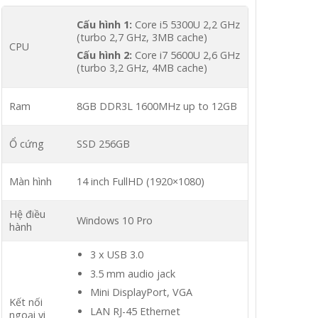
Cấu hình 1:
Core i5 5300U 2,2 GHz
(turbo 2,7 GHz, 3MB cache)
CPU
Cấu hình 2:
Core i7 5600U 2,6 GHz
(turbo 3,2 GHz, 4MB cache)
Ram
8GB DDR3L 1600MHz up to 12GB
Ổ cứng
SSD 256GB
Màn hình
14 inch FullHD (1920×1080)
Hệ điều
Windows 10 Pro
hành
3 x USB 3.0
3.5 mm audio jack
Mini DisplayPort, VGA
Kết nối
LAN RJ-45 Ethernet
ngoại vi