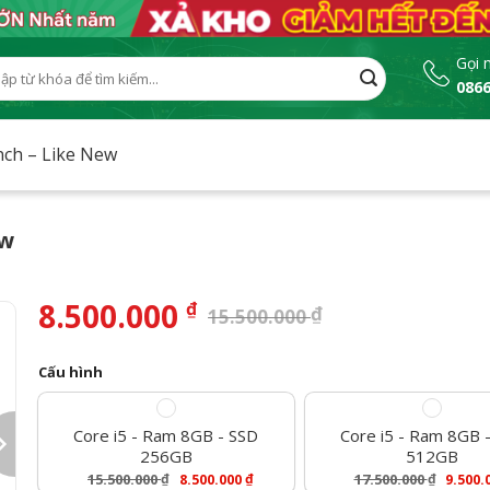
Gọi 
0866
:
nch – Like New
ew
8.500.000
₫
₫
15.500.000
Cấu hình
Core i5 - Ram 8GB - SSD
Core i5 - Ram 8GB 
256GB
512GB
15.500.000
₫
₫
17.500.000
₫
8.500.000
9.500.