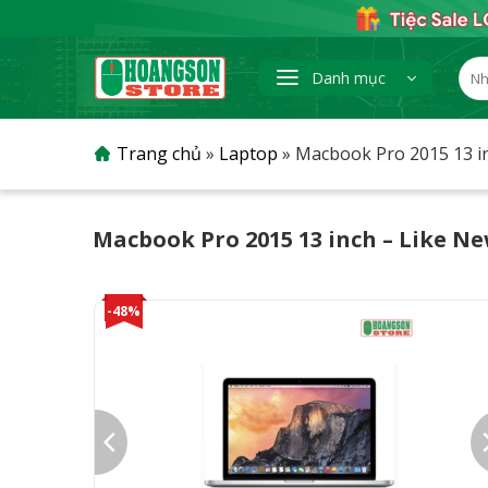
Skip
to
content
Tìm
Danh mục
kiếm
Trang chủ
»
Laptop
»
Macbook Pro 2015 13 i
Macbook Pro 2015 13 inch – Like N
-48%