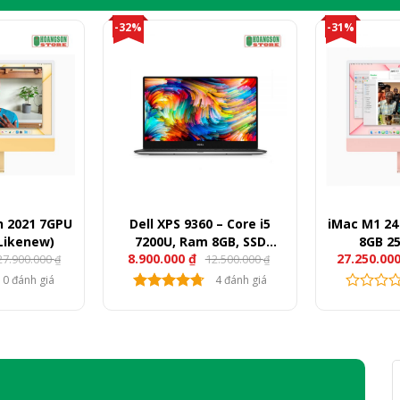
-32%
-31%
h 2021 7GPU
Dell XPS 9360 – Core i5
iMac M1 24
Likenew)
7200U, Ram 8GB, SSD
8GB 2
8.900.000
₫
27.250.00
27.900.000
12.500.000
256GB, 13.3″ FullHD
₫
₫
0 đánh giá
4 đánh giá