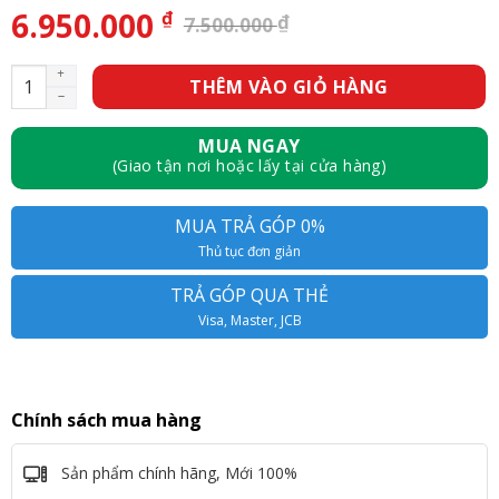
6.950.000
₫
₫
7.500.000
Giá
Giá
gốc
hiện
là:
tại
Màn hình Dell U2422H - 23,8inch - FullHD - 60Hz - 250nits số 
7.500.000 ₫.
là:
THÊM VÀO GIỎ HÀNG
6.950.000 ₫.
MUA NGAY
(Giao tận nơi hoặc lấy tại cửa hàng)
MUA TRẢ GÓP 0%
Thủ tục đơn giản
TRẢ GÓP QUA THẺ
Visa, Master, JCB
Chính sách mua hàng
Sản phẩm chính hãng, Mới 100%