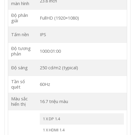
23.8 inch
màn hình
Độ phân
FullHD (1920×1080)
giải
Tấm nền
IPS
Độ tương
1000:01:00
phản
Độ sáng
250 cd/m2 (typical)
Tần số
60Hz
quét
Màu sắc
16.7 triệu màu
hiển thị
1 X DP 1.4
1 X HDMI 1.4