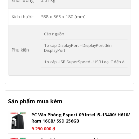
Khối lượng
3.51 kg
Kích thước
538 x 363 x 180 (mm)
Cáp nguồn
1 x cáp DisplayPort – DisplayPort đến
Phụ kiện
DisplayPort
1 x cáp USB SuperSpeed ​​- USB Loại C đến A
Sản phẩm mua kèm
PC Văn Phòng Esport 09 Intel i5-13400/ H610/
Ram 16GB/ SSD 256GB
9.290.000
₫