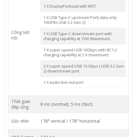
1 X DisplayPort(out) with MST
1 X USB Type-C upstream Port( data only
10GPBs USB 3.2 Gen 2)
Cổng kết
1 X USB Type-C downstream port with
nối
charging capablity at 15W (Maximum)
1 X super speed USB 10Gbps with BC1.2
charging capability at 2 A (maximum)
2 X super speed USB 10 Gbps ( USB 3.2 Gen
2) downstream port
1 X audio line-out port
Thời gian
8 ms (normal); 5 ms (fast)
đáp ứng
Góc nhìn
178° vertical / 178° horizontal