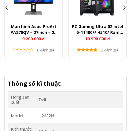
Màn hình Asus ProArt
PC Gaming Ultra 02 Intel
PA278QV – 27inch – 2K
i5-11400F/ H510/ Ram
IPS – 75Hz – 350nits
16GB/ SSD 256GB/ RTX
9.200.000
₫
10.990.000
₫
3050
0 đánh giá
2 đánh giá
Thông số kĩ thuật
Hãng sản
Dell
xuất
Model
U2422H
Kích thước