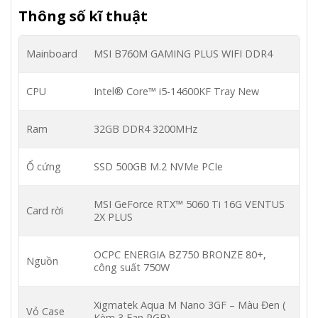
Thông số kĩ thuật
Mainboard
MSI B760M GAMING PLUS WIFI DDR4
CPU
Intel® Core™ i5-14600KF Tray New
Ram
32GB DDR4 3200MHz
Ổ cứng
SSD 500GB M.2 NVMe PCIe
MSI GeForce RTX™ 5060 Ti 16G VENTUS
Card rời
2X PLUS
OCPC ENERGIA BZ750 BRONZE 80+,
Nguồn
công suất 750W
Xigmatek Aqua M Nano 3GF – Màu Đen (
Vỏ Case
Kèm 3 Fan RGB)