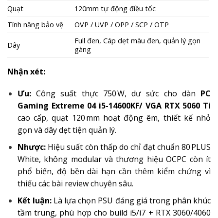
Quạt
120mm tự động điều tốc
Tính năng bảo vệ
OVP / UVP / OPP / SCP / OTP
Full đen, Cáp dẹt màu đen, quản lý gọn
Dây
gàng
Nhận xét:
Ưu:
Công suất thực 750 W, dư sức cho dàn
PC
Gaming Extreme 04 i5-14600KF/ VGA RTX 5060 Ti
cao cấp, quạt 120 mm hoạt động êm, thiết kế nhỏ
gọn và dây dẹt tiện quản lý.
Nhược:
Hiệu suất còn thấp do chỉ đạt chuẩn 80 PLUS
White, không modular và thương hiệu OCPC còn ít
phổ biến, độ bền dài hạn cần thêm kiểm chứng vì
thiếu các bài review chuyên sâu.
Kết luận:
Là lựa chọn PSU đáng giá trong phân khúc
tầm trung, phù hợp cho build i5/i7 + RTX 3060/4060