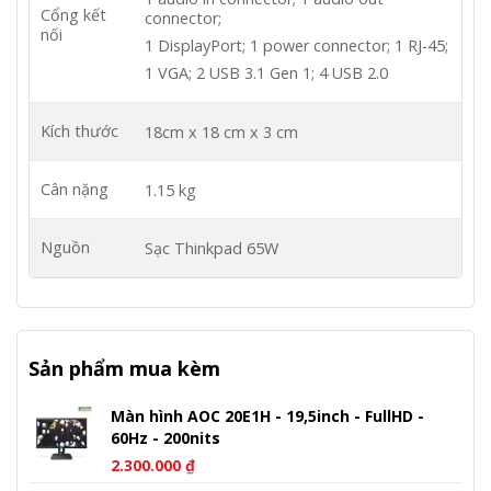
Cổng kết
connector;
nối
1 DisplayPort; 1 power connector; 1 RJ-45;
1 VGA; 2 USB 3.1 Gen 1; 4 USB 2.0
Kích thước
18cm x 18 cm x 3 cm
Cân nặng
1.15 kg
Nguồn
Sạc Thinkpad 65W
Sản phẩm mua kèm
Màn hình AOC 20E1H - 19,5inch - FullHD -
60Hz - 200nits
2.300.000
₫