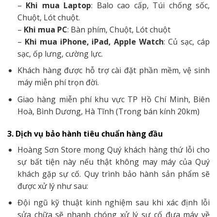
–
Khi mua Laptop
: Balo cao cấp, Túi chống sốc,
Chuột, Lót chuột.
–
Khi mua PC
: Bàn phím, Chuột, Lót chuột
–
Khi mua iPhone, iPad, Apple Watch
: Củ sạc, cáp
sạc, ốp lưng, cường lực.
Khách hàng được hỗ trợ cài đặt phần mềm, vệ sinh
máy miễn phí trọn đời.
Giao hàng miễn phí khu vực TP Hồ Chí Minh, Biên
Hoà, Bình Dương, Hà Tĩnh (Trong bán kính 20km)
3. Dịch vụ bảo hành tiêu chuẩn hàng đầu
Hoàng Sơn Store mong Quý khách hàng thứ lỗi cho
sự bất tiện này nếu thật không may máy của Quý
khách gặp sự cố. Quy trình bảo hành sản phẩm sẽ
được xử lý như sau:
Đội ngũ kỹ thuật kinh nghiệm sau khi xác định lỗi
sửa chữa sẽ nhanh chóng xử lý sự cố đưa máy về