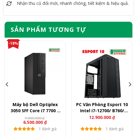
Nhận thu cũ đổi mới, nhanh chóng, tiết kiệm & hiệu quả.
SẢN PHẨM TƯƠNG TỰ
-18%
Máy bộ Dell Optiplex
PC Văn Phòng Esport 10
3050 SFF Core i7 7700 –
Intel i7-12700/ B760/
Ram 8GB – SSD 256GB
Ram 16GB/ SSD 256GB
12.900.000
₫
7.900.000
₫
Giá
Giá
6.500.000
₫
gốc
hiện
là:
tại
1 đánh giá
1 đánh giá
7.900.000 ₫.
là: