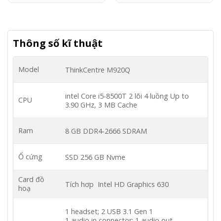
6.500.000 ₫.
Thông số kĩ thuật
Model
ThinkCentre M920Q
intel Core i5-8500T 2 lõi 4 luồng Up to
CPU
3.90 GHz, 3 MB Cache
Ram
8 GB DDR4-2666 SDRAM
Ổ cứng
SSD 256 GB Nvme
Card đồ
Tích hơp Intel HD Graphics 630
hoạ
1 headset; 2 USB 3.1 Gen 1
1 audio in connector; 1 audio out