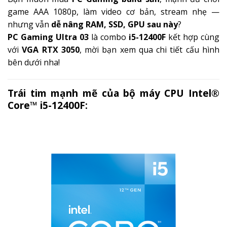
game AAA 1080p, làm video cơ bản, stream nhẹ —
nhưng vẫn
dễ nâng RAM, SSD, GPU sau này
?
PC Gaming Ultra 03
là combo
i5-12400F
kết hợp cùng
với
VGA RTX 3050
, mời bạn xem qua chi tiết cấu hình
bên dưới nha!
Trái tim mạnh mẽ của bộ máy CPU Intel®
Core™ i5-12400F: