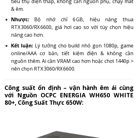
tiêu thụ điện thấp, không cần nguồn phụ, chạy mát
& êm.
Nhược:
Bộ nhớ chỉ 6 GB, hiệu năng thua
RTX 3060/RX 6600, giá hơi cao so với tùy chọn hiệu
năng cao hơn.
Kết luận:
Lý tưởng cho build nhỏ gọn 1080p, game
online/AAA cơ bản, tiết kiệm điện & không cần
nguồn thêm. Ai cần VRAM cao hơn hoặc chơi 1440p >
nên chọn RTX 3060/RX 6600.
Công suất ổn định – vận hành êm ái cùng
với Nguồn OCPC ENERGIA WH650 WHITE
80+, Công Suất Thực 650W: