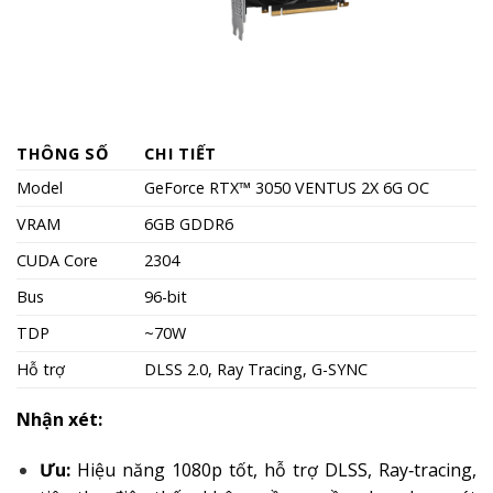
THÔNG SỐ
CHI TIẾT
Model
GeForce RTX™ 3050 VENTUS 2X 6G OC
VRAM
6GB GDDR6
CUDA Core
2304
Bus
96-bit
TDP
~70W
Hỗ trợ
DLSS 2.0, Ray Tracing, G-SYNC
Nhận xét:
Ưu:
Hiệu năng 1080p tốt, hỗ trợ DLSS, Ray‑tracing,