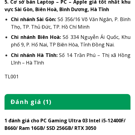
5. Cơ sở bán Laptop – PC – Apple giá tốt nhất khu
vực Sài Gòn, Biên Hoà, Bình Dương, Hà Tĩnh
Chi nhánh Sài Gòn:
Số 356/16 Võ Văn Ngân, P. Bình
Thọ, TP. Thủ Đức, TP. Hồ Chí Minh
Chi nhánh Biên Hoà:
Số 334 Nguyễn Ái Quốc, Khu
phố 9, P. Hố Nai, TP Biên Hòa, Tỉnh Đồng Nai.
Chi nhánh Hà Tĩnh:
Số 14 Trần Phú – Thị xã Hồng
Lĩnh – Hà Tĩnh
TL001
Đánh giá (1)
1 đánh giá cho
PC Gaming Ultra 03 Intel i5-12400F/
B660/ Ram 16GB/ SSD 256GB/ RTX 3050