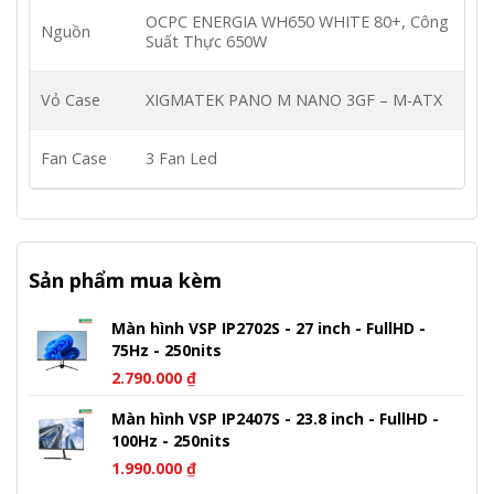
OCPC ENERGIA WH650 WHITE 80+, Công
Nguồn
Suất Thực 650W
Vỏ Case
XIGMATEK PANO M NANO 3GF – M-ATX
Fan Case
3 Fan Led
Sản phẩm mua kèm
Màn hình VSP IP2702S - 27 inch - FullHD -
75Hz - 250nits
2.790.000
₫
Màn hình VSP IP2407S - 23.8 inch - FullHD -
100Hz - 250nits
1.990.000
₫