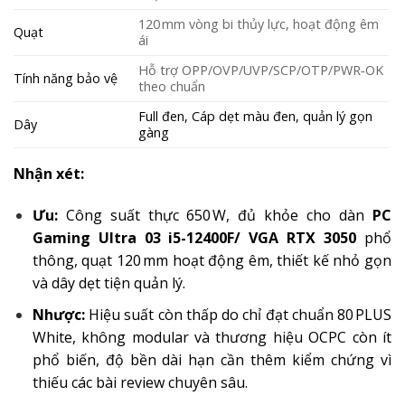
120 mm vòng bi thủy lực, hoạt động êm
Quạt
ái
Hỗ trợ OPP/OVP/UVP/SCP/OTP/PWR‑OK
Tính năng bảo vệ
theo chuẩn
Full đen, Cáp dẹt màu đen, quản lý gọn
Dây
gàng
Nhận xét:
Ưu:
Công suất thực 650 W, đủ khỏe cho dàn
PC
Gaming Ultra 03 i5-12400F/ VGA RTX 3050
phổ
thông, quạt 120 mm hoạt động êm, thiết kế nhỏ gọn
và dây dẹt tiện quản lý.
Nhược:
Hiệu suất còn thấp do chỉ đạt chuẩn 80 PLUS
White, không modular và thương hiệu OCPC còn ít
phổ biến, độ bền dài hạn cần thêm kiểm chứng vì
thiếu các bài review chuyên sâu.