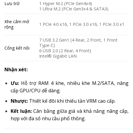
Lưu trữ
1 Hyper M.2 (PCIe Gen4x4)
1 Ultra M.2 (PCIe Gen3x4 & SATA3)
Khe cắm mở
1 PCIe 4.0 x16, 1 PCIe 3.0 x16, 1 PCIe 3.0 x1
rộng
7 USB 3.2 Gen1 (4 Rear, 2 Front, 1 Front
Type-C)
Cổng kết nối
6 USB 2.0 (2 Rear, 4 Front)
Intel® Gigabit LAN
Nhận xét:
Ưu:
Hỗ trợ RAM 4 khe, nhiều khe M.2/SATA, nâng
cấp GPU/CPU dễ dàng.
Nhược:
Thiết kế đôi khi thiếu tản VRM cao cấp.
Kết luận:
Cân bằng giữa giá và khả năng nâng cấp,
hợp với đa số nhu cầu phổ thông.