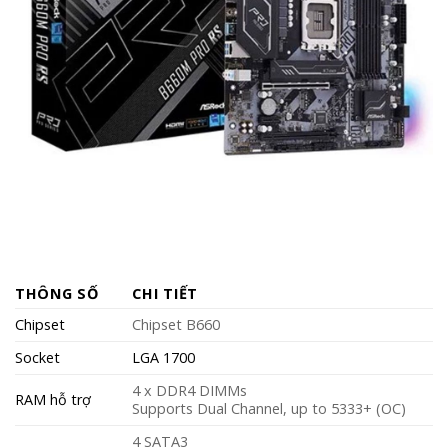
THÔNG SỐ
CHI TIẾT
Chipset
Chipset B660
Socket
LGA 1700
4 x DDR4 DIMMs
RAM hỗ trợ
Supports Dual Channel, up to 5333+ (OC)
4 SATA3