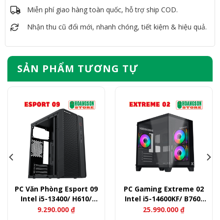
Miễn phí giao hàng toàn quốc, hỗ trợ ship COD.
Nhận thu cũ đổi mới, nhanh chóng, tiết kiệm & hiệu quả.
SẢN PHẨM TƯƠNG TỰ
PC Văn Phòng Esport 09
PC Gaming Extreme 02
Intel i5-13400/ H610/
Intel i5-14600KF/ B760/
Ram 16GB/ SSD 256GB
Ram 32GB/ SSD 500GB/
9.290.000
₫
25.990.000
₫
RTX 4060