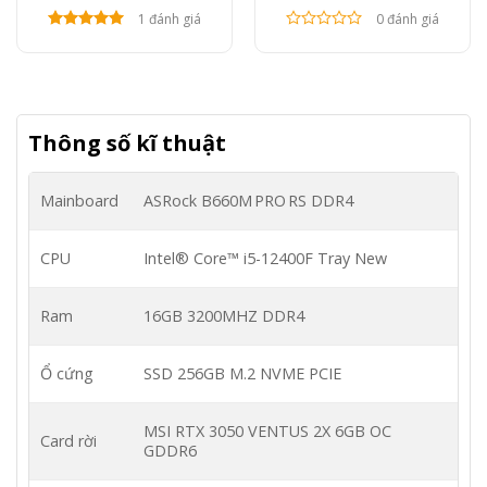
1 đánh giá
0 đánh giá
Thông số kĩ thuật
Mainboard
ASRock B660M PRO RS DDR4
CPU
Intel® Core™ i5-12400F Tray New
Ram
16GB 3200MHZ DDR4
Ổ cứng
SSD 256GB M.2 NVME PCIE
MSI RTX 3050 VENTUS 2X 6GB OC
Card rời
GDDR6