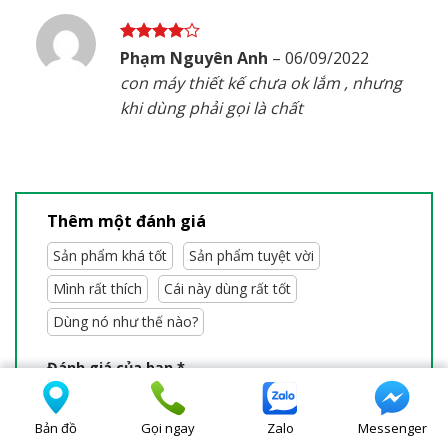
Được
Phạm Nguyên Anh
–
06/09/2022
xếp hạng
con máy thiết kế chưa ok lắm , nhưng
4
5 sao
khi dùng phải gọi là chất
Thêm một đánh giá
Sản phẩm khá tốt
Sản phẩm tuyệt vời
Mình rất thích
Cái này dùng rất tốt
Dùng nó như thế nào?
Đánh giá của bạn
*
1 trên 5 sao
2 trên 5 sao
Bản đồ
Gọi ngay
Zalo
Messenger
3 trên 5 sao
4 trên 5 sao