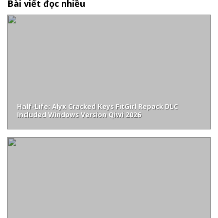
Bài viết đọc nhiều
Half-Life: Alyx Cracked Keys FitGirl Repack DLC
Included Windows Version Qiwi 2026