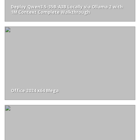
Deploy Qwen3.5-35B-A3B Locally via Ollama 2 with
1M Context Complete Walkthrough
Office 2024 x64 Mega