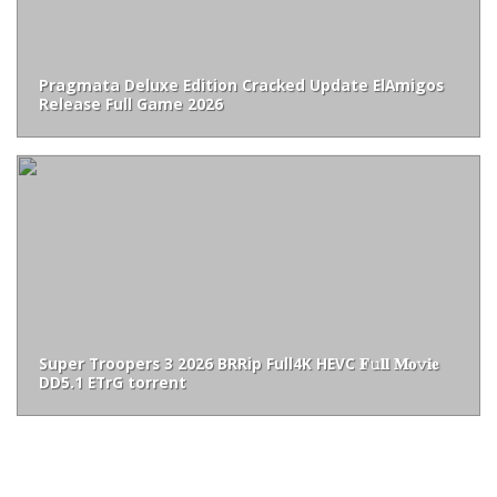
Pragmata Deluxe Edition Cracked Update ElAmigos
Release Full Game 2026
Super Troopers 3 2026 BRRip Full4K HEVC 𝐅𝚞𝐥𝐥 𝐌𝐨𝚟𝐢𝐞
DD5.1 ETrG torrent