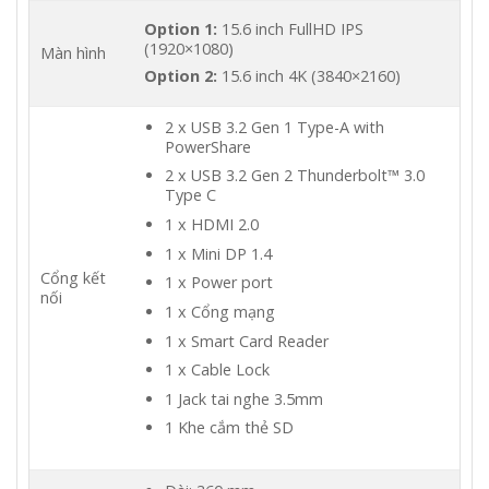
Option 1:
15.6 inch FullHD IPS
(1920×1080)
Màn hình
Option 2:
15.6 inch 4K (3840×2160)
2 x USB 3.2 Gen 1 Type-A with
PowerShare
2 x USB 3.2 Gen 2 Thunderbolt™ 3.0
Type C
1 x HDMI 2.0
1 x Mini DP 1.4
Cổng kết
1 x Power port
nối
1 x Cổng mạng
1 x Smart Card Reader
1 x Cable Lock
1 Jack tai nghe 3.5mm
1 Khe cắm thẻ SD