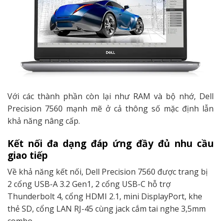
Với các thành phần còn lại như RAM và bộ nhớ, Dell
Precision 7560 mạnh mẽ ở cả thông số mặc định lẫn
khả năng nâng cấp.
K
ế
t n
ố
i
đ
a d
ạ
ng
đ
áp
ứ
ng
đầ
y
đủ
nhu c
ầ
u
giao ti
ế
p
Về khả năng kết nối, Dell Precision 7560 được trang bị
2 cổng USB-A 3.2 Gen1, 2 cổng USB-C hỗ trợ
Thunderbolt 4, cổng HDMI 2.1, mini DisplayPort, khe
thẻ SD, cổng LAN RJ-45 cùng jack cắm tai nghe 3,5mm