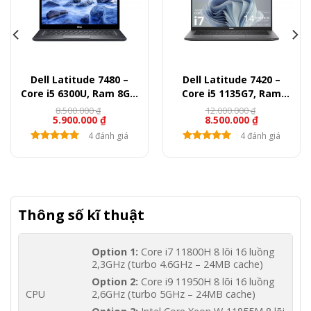
Dell Latitude 7480 –
Dell Latitude 7420 –
Core i5 6300U, Ram 8GB,
Core i5 1135G7, Ram
SSD 256GB, 14″ FullHD
8GB, SSD 256GB, 14″
8.500.000
12.000.000
₫
₫
5.900.000
₫
8.500.000
₫
FullHD
4 đánh giá
4 đánh giá
Thông số kĩ thuật
Option 1:
Core i7 11800H 8 lõi 16 luồng
2,3GHz (turbo 4.6GHz – 24MB cache)
Option 2:
Core i9 11950H 8 lõi 16 luồng
CPU
2,6GHz (turbo 5GHz – 24MB cache)