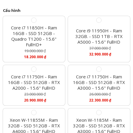
Cấu hình
Core i7 11850H - Ram
Core i9 11950H - Ram
16GB - SSD 512GB -
32GB. - SSD 1TB - RTX
Quadro T1200 - 15.6"
A5000 - 15.6" FullHD
FullHD+
37.000.000
₫
19.000.000
₫
Giá
32.900.000
₫
Giá
18.200.000
₫
Gốc
Giá
Gốc
Giá
Là:
Hiện
Là:
Hiện
37.000.000 ₫.
Tại
19.000.000 ₫.
Tại
Là:
Là:
Core i7 11750H - Ram
Core i7 11750H - Ram
32.900.000 ₫.
18.200.000 ₫.
16GB - SSD 512GB - RTX
16GB - SSD 512GB - RTX
A2000 - 15.6" FullHD
A3000 - 15.6" FullHD
23.000.000
₫
26.000.000
₫
Giá
Giá
20.900.000
₫
22.300.000
₫
Gốc
Gốc
Giá
Giá
Là:
Là:
Hiện
Hiện
23.000.000 ₫.
26.000.000 ₫.
Tại
Tại
Là:
Là:
Xeon W-11855M - Ram
Xeon W-1185M - Ram
20.900.000 ₫.
22.300.000 ₫.
32GB - SSD 512GB - RTX
32GB - SSD 512GB - RTX
A4000 - 15.6" FullHD
A3000 - 15.6" FullHD