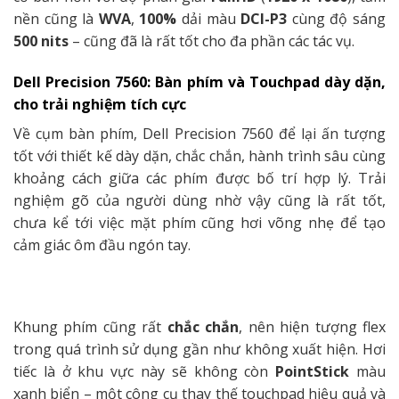
nền cũng là
WVA
,
100%
dải màu
DCI-P3
cùng độ sáng
500
nits
– cũng đã là rất tốt cho đa phần các tác vụ.
Dell Precision 7560:
Bàn phím và Touchpad dày dặn,
cho trải nghiệm tích cực
Về cụm bàn phím, Dell Precision 7560 để lại ấn tượng
tốt với thiết kế dày dặn, chắc chắn, hành trình sâu cùng
khoảng cách giữa các phím được bố trí hợp lý. Trải
nghiệm gõ của người dùng nhờ vậy cũng là rất tốt,
chưa kể tới việc mặt phím cũng hơi võng nhẹ để tạo
cảm giác ôm đầu ngón tay.
Khung phím cũng rất
chắc chắn
, nên hiện tượng flex
trong quá trình sử dụng gần như không xuất hiện. Hơi
tiếc là ở khu vực này sẽ không còn
PointStick
màu
xanh biển – một công cụ thay thế touchpad hiệu quả và