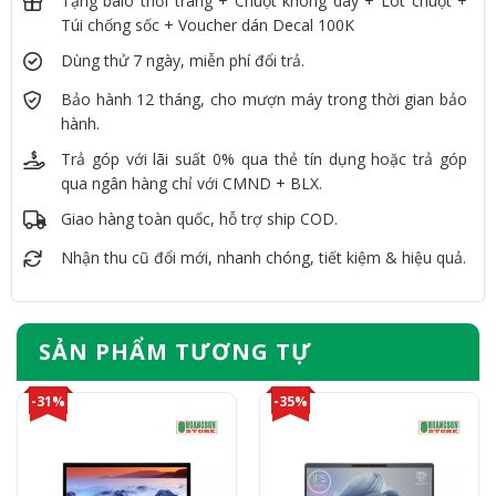
Tặng balo thời trang + Chuột không dây + Lót chuột +
Túi chống sốc + Voucher dán Decal 100K
Dùng thử 7 ngày, miễn phí đổi trả.
Bảo hành 12 tháng, cho mượn máy trong thời gian bảo
hành.
Trả góp với lãi suất 0% qua thẻ tín dụng hoặc trả góp
qua ngân hàng chỉ với CMND + BLX.
Giao hàng toàn quốc, hỗ trợ ship COD.
Nhận thu cũ đổi mới, nhanh chóng, tiết kiệm & hiệu quả.
SẢN PHẨM TƯƠNG TỰ
-31%
-35%