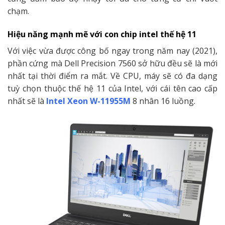
chạm.
Hi
ệ
u n
ă
ng m
ạ
nh m
ẽ
v
ớ
i con chip intel thế hệ 11
Với việc vừa được công bố ngay trong năm nay (2021),
phần cứng mà Dell Precision 7560 sở hữu đều sẽ là mới
nhất tại thời điểm ra mắt. Về CPU, máy sẽ có đa dạng
tuỳ chọn thuộc thế hệ 11 của Intel, với cái tên cao cấp
nhất sẽ là
Intel Xeon W-11955M
8 nhân 16 luồng.