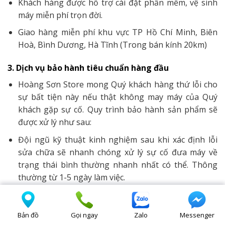
Khách hàng được hỗ trợ cài đặt phần mềm, vệ sinh
máy miễn phí trọn đời.
Giao hàng miễn phí khu vực TP Hồ Chí Minh, Biên
Hoà, Bình Dương, Hà Tĩnh (Trong bán kính 20km)
3. Dịch vụ bảo hành tiêu chuẩn hàng đầu
Hoàng Sơn Store mong Quý khách hàng thứ lỗi cho
sự bất tiện này nếu thật không may máy của Quý
khách gặp sự cố. Quy trình bảo hành sản phẩm sẽ
được xử lý như sau:
Đội ngũ kỹ thuật kinh nghiệm sau khi xác định lỗi
sửa chữa sẽ nhanh chóng xử lý sự cố đưa máy về
trạng thái bình thường nhanh nhất có thể. Thông
thường từ 1-5 ngày làm việc.
Khi máy được bảo hành Hoàng Sơn Store sẽ cung
cấp cho khách hàng sản phẩm tương tự để sử dụng
Bản đồ
Gọi ngay
Zalo
Messenger
tạm thời trong thời gian chờ bảo hành.